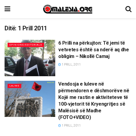
Ditë:
1 Prill 2011
6 Prilli na përkujton: Të jemi të
OPINIONE/EDITORIALE
vetvetes është sa nderë aq dhe
obligim – Nikollë Camaj
1 PRILL, 2011
Vendosja e luleve në
LAJME
përmendoren e dëshmorëve në
Kojë me rastin e aktiviteteve të
100-vjetorit të Kryengritjes së
Malësisë së Madhe
(FOTO+VIDEO)
1 PRILL, 2011