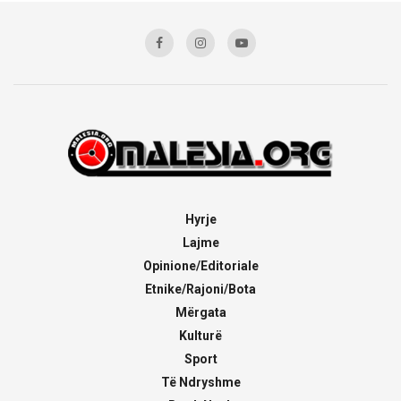
Hyrje
Lajme
Opinione/Editoriale
Etnike/Rajoni/Bota
Mërgata
Kulturë
Sport
Të Ndryshme