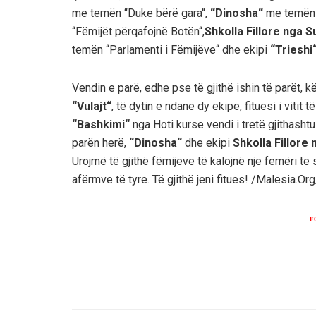
me temën “Duke bërë gara“,
“Dinosha“
me temën “
“Fëmijët përqafojnë Botën“,
Shkolla Fillore nga S
temën “Parlamenti i Fëmijëve“ dhe ekipi
“Trieshi
Vendin e parë, edhe pse të gjithë ishin të parët, kët
“Vulajt“
, të dytin e ndanë dy ekipe, fituesi i vitit t
“Bashkimi“
nga Hoti kurse vendi i tretë gjithasht
parën herë,
“Dinosha“
dhe ekipi
Shkolla Fillore 
Urojmë të gjithë fëmijëve të kalojnë një femëri të
afërmve të tyre. Të gjithë jeni fitues! /Malesia.Org
F