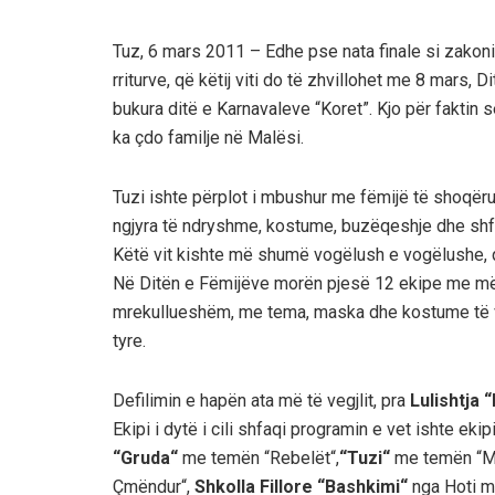
Tuz, 6 mars 2011 – Edhe pse nata finale si zakonis
rriturve, që këtij viti do të zhvillohet me 8 mars,
bukura ditë e Karnavaleve “Koret”. Kjo për faktin
ka çdo familje në Malësi.
Tuzi ishte përplot i mbushur me fëmijë të shoqëru
ngjyra të ndryshme, kostume, buzëqeshje dhe shfa
Këtë vit kishte më shumë vogëlush e vogëlushe, 
Në Ditën e Fëmijëve morën pjesë 12 ekipe me më s
mrekullueshëm, me tema, maska dhe kostume të veç
tyre.
Defilimin e hapën ata më të vegjlit, pra
Lulishtja
Ekipi i dytë i cili shfaqi programin e vet ishte ekip
“Gruda“
me temën “Rebelët“,
“Tuzi“
me temën “Mb
Çmëndur“,
Shkolla Fillore “Bashkimi“
nga Hoti m