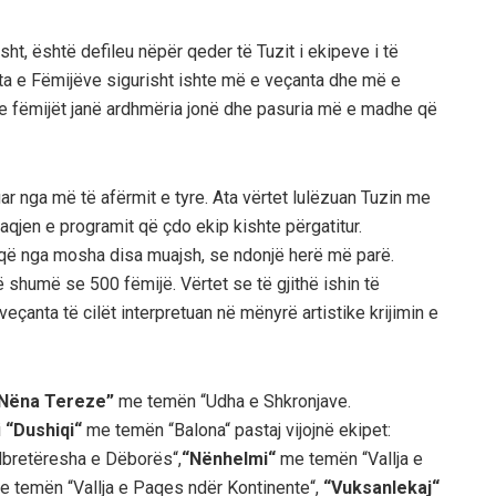
ht, është defileu nëpër qeder të Tuzit i ekipeve i të
 Dita e Fëmijëve sigurisht ishte më e veçanta dhe më e
 se fëmijët janë ardhmëria jonë dhe pasuria më e madhe që
ar nga më të afërmit e tyre. Ata vërtet lulëzuan Tuzin me
qjen e programit që çdo ekip kishte përgatitur.
që nga mosha disa muajsh, se ndonjë herë më parë.
humë se 500 fëmijë. Vërtet se të gjithë ishin të
anta të cilët interpretuan në mënyrë artistike krijimin e
 “Nëna Tereze”
me temën “Udha e Shkronjave.
i
“Dushiqi“
me temën “Balona“ pastaj vijojnë ekipet:
retëresha e Dëborës“,
“Nënhelmi“
me temën “Vallja e
e temën “Vallja e Paqes ndër Kontinente“,
“Vuksanlekaj“