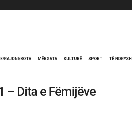
KE/RAJONI/BOTA
MËRGATA
KULTURË
SPORT
TË NDRYS
1 – Dita e Fëmijëve