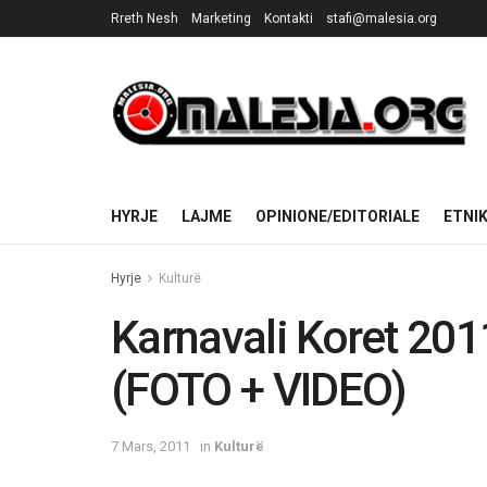
Rreth Nesh
Marketing
Kontakti
stafi@malesia.org
HYRJE
LAJME
OPINIONE/EDITORIALE
ETNI
Hyrje
Kulturë
Karnavali Koret 201
(FOTO + VIDEO)
7 Mars, 2011
in
Kulturë