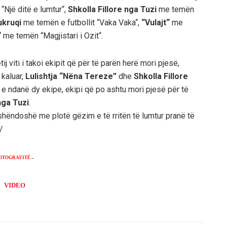
Një ditë e lumtur“,
Shkolla Fillore nga Tuzi
me temën
ukruqi
me temën e futbollit “Vaka Vaka“,
“Vulajt“
me
“
me temën “Magjistari i Ozit“.
ij viti i takoi ekipit që për të parën herë mori pjesë,
ë kaluar,
Lulishtja “Nëna Tereze”
dhe
Shkolla Fillore
u e ndanë dy ekipe, ekipi që po ashtu mori pjesë për të
nga Tuzi
.
 shëndoshë me plotë gëzim e të rritën të lumtur pranë të
/
OTOGRAFITË
–
VIDEO