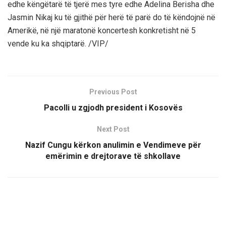
edhe këngëtarë të tjerë mes tyre edhe Adelina Berisha dhe
Jasmin Nikaj ku të gjithë për herë të parë do të këndojnë në
Amerikë, në një maratonë koncertesh konkretisht në 5
vende ku ka shqiptarë. /VIP/
Previous Post
Pacolli u zgjodh president i Kosovës
Next Post
Nazif Cungu kërkon anulimin e Vendimeve për
emërimin e drejtorave të shkollave