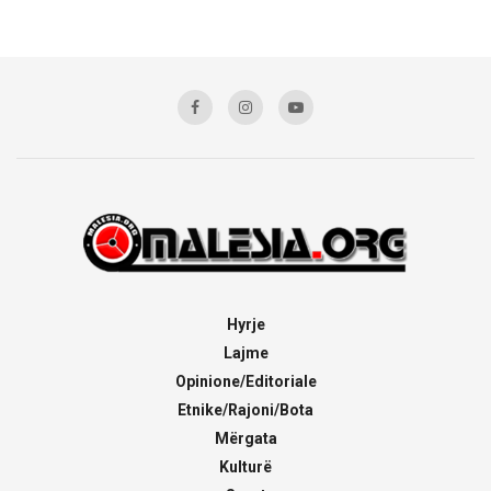
Hyrje
Lajme
Opinione/Editoriale
Etnike/Rajoni/Bota
Mërgata
Kulturë