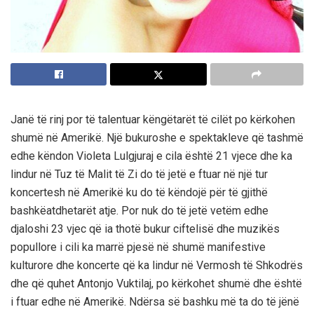
Janë të rinj por të talentuar këngëtarët të cilët po kërkohen
shumë në Amerikë. Një bukuroshe e spektakleve që tashmë
edhe këndon Violeta Lulgjuraj e cila është 21 vjece dhe ka
lindur në Tuz të Malit të Zi do të jetë e ftuar në një tur
koncertesh në Amerikë ku do të këndojë për të gjithë
bashkëatdhetarët atje. Por nuk do të jetë vetëm edhe
djaloshi 23 vjec që ia thotë bukur ciftelisë dhe muzikës
popullore i cili ka marrë pjesë në shumë manifestive
kulturore dhe koncerte që ka lindur në Vermosh të Shkodrës
dhe që quhet Antonjo Vuktilaj, po kërkohet shumë dhe është
i ftuar edhe në Amerikë. Ndërsa së bashku më ta do të jënë