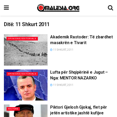
Ditë:
11 Shkurt 2011
Akademik Rastoder: Të zbardhet
OPINIONE/EDITORIALE
masakrën e Tivarit
11 SHKURT, 2011
Lufta për Shqipërinë e Jugut –
OPINIONE/EDITORIALE
Nga: MENTOR NAZARKO
11 SHKURT, 2011
Piktori Gjelosh Gjokaj, flet për
KULTURË
jetën artistike jashtë kufijve