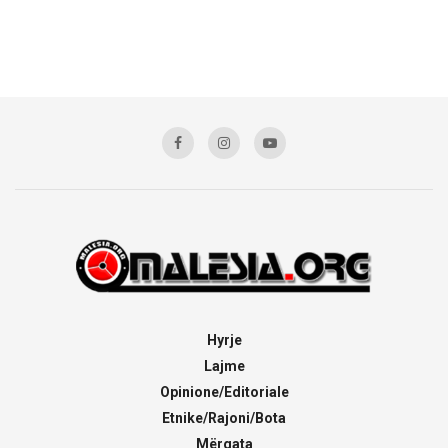
Hyrje
Lajme
Opinione/Editoriale
Etnike/Rajoni/Bota
Mërgata