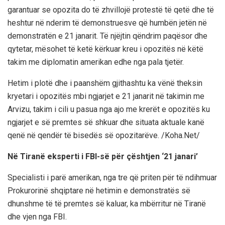
garantuar se opozita do të zhvillojë protestë të qetë dhe të
heshtur në nderim të demonstruesve që humbën jetën në
demonstratën e 21 janarit. Të njëjtin qëndrim paqësor dhe
qytetar, mësohet të ketë kërkuar kreu i opozitës në këtë
takim me diplomatin amerikan edhe nga pala tjetër.
Hetim i plotë dhe i paanshëm gjithashtu ka vënë theksin
kryetari i opozitës mbi ngjarjet e 21 janarit në takimin me
Arvizu, takim i cili u pasua nga ajo me krerët e opozitës ku
ngjarjet e së premtes së shkuar dhe situata aktuale kanë
qenë në qendër të bisedës së opozitarëve. /Koha.Net/
Në Tiranë eksperti i FBI-së për çështjen ‘21 janari’
Specialisti i parë amerikan, nga tre që priten për të ndihmuar
Prokurorinë shqiptare në hetimin e demonstratës së
dhunshme të të premtes së kaluar, ka mbërritur në Tiranë
dhe vjen nga FBI.