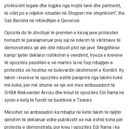
plotësisht legale dhe logjike nga miqtë tanë dhe partnerët,
të cilët po e ndjekin situatën në Shqipëri me shqetësim”, tha
Sali Berisha në mbledhjen e Qeverisë.
Opozita do të zhvillojë të premten e kësaj jave protestën
homazh të paralajmëruar prej saj në nderim të viktimave të
demonstratës që atë ditë mbush plot një javë. Megjithëse
kampi tjetër deklaroi rishikimin e vendimit, tryeza e krerëve
të opozitës pasditën e së martës la në fuqi mbajtjen e
protestës së heshtur në bulevardin dëshmorët e Kombit. Ky
takim i krerëve të opozitës është paraprirë nga takimi kokë
më kokë, për më shumë se një orë mes ambasadorit të
SHBA Aleksander Arvizu dhe kreut të opozitës Edi Rama në
zyrën e këtij të fundit në bashkinë e Tiranës.
Mësohet se ambasadori ka mbajtur në këtë takim të njëjtin
qëndrim të deklaruar edhe publikisht se nuk është koha për
protesta e demonstrata, por kreu i opozitës Edi Rama i ka