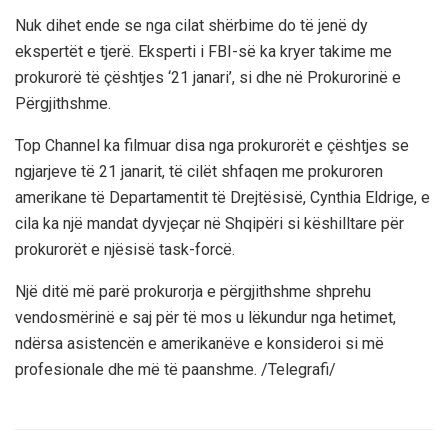
Nuk dihet ende se nga cilat shërbime do të jenë dy
ekspertët e tjerë. Eksperti i FBI-së ka kryer takime me
prokurorë të çështjes ‘21 janari’, si dhe në Prokurorinë e
Përgjithshme.
Top Channel ka filmuar disa nga prokurorët e çështjes se
ngjarjeve të 21 janarit, të cilët shfaqen me prokuroren
amerikane të Departamentit të Drejtësisë, Cynthia Eldrige, e
cila ka një mandat dyvjeçar në Shqipëri si këshilltare për
prokurorët e njësisë task-forcë.
Një ditë më parë prokurorja e përgjithshme shprehu
vendosmërinë e saj për të mos u lëkundur nga hetimet,
ndërsa asistencën e amerikanëve e konsideroi si më
profesionale dhe më të paanshme. /Telegrafi/