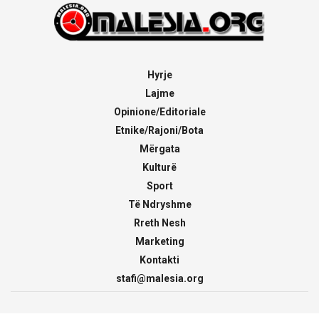
Hyrje
Lajme
Opinione/Editoriale
Etnike/Rajoni/Bota
Mërgata
Kulturë
Sport
Të Ndryshme
Rreth Nesh
Marketing
Kontakti
stafi@malesia.org