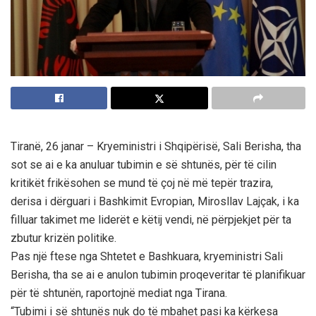
Tiranë, 26 janar – Kryeministri i Shqipërisë, Sali Berisha, tha
sot se ai e ka anuluar tubimin e së shtunës, për të cilin
kritikët frikësohen se mund të çoj në më tepër trazira,
derisa i dërguari i Bashkimit Evropian, Mirosllav Lajçak, i ka
filluar takimet me liderët e këtij vendi, në përpjekjet për ta
zbutur krizën politike.
Pas një ftese nga Shtetet e Bashkuara, kryeministri Sali
Berisha, tha se ai e anulon tubimin proqeveritar të planifikuar
për të shtunën, raportojnë mediat nga Tirana.
“Tubimi i së shtunës nuk do të mbahet pasi ka kërkesa