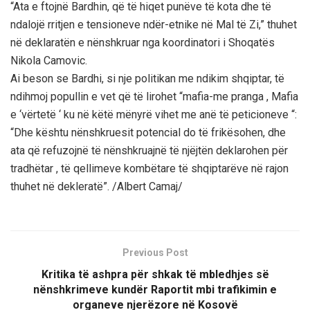
“Ata e ftojnë Bardhin, që të hiqet punëve të kota dhe të
ndalojë rritjen e tensioneve ndër-etnike në Mal të Zi,” thuhet
në deklaratën e nënshkruar nga koordinatori i Shoqatës
Nikola Camovic.
Ai beson se Bardhi, si nje politikan me ndikim shqiptar, të
ndihmoj popullin e vet që të lirohet “mafia-me pranga , Mafia
e ‘vërtetë ‘ ku në këtë mënyrë vihet me anë të peticioneve “:
“Dhe kështu nënshkruesit potencial do të frikësohen, dhe
ata që refuzojnë të nënshkruajnë të njëjtën deklarohen për
tradhëtar , të qellimeve kombëtare të shqiptarëve në rajon
thuhet në dekleratë”. /Albert Camaj/
Previous Post
Kritika të ashpra për shkak të mbledhjes së
nënshkrimeve kundër Raportit mbi trafikimin e
organeve njerëzore në Kosovë