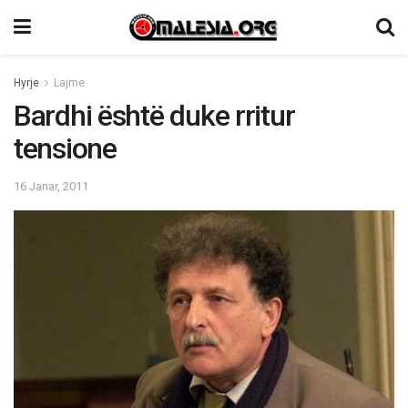
Hyrje
Lajme
Bardhi është duke rritur
tensione
16 Janar, 2011