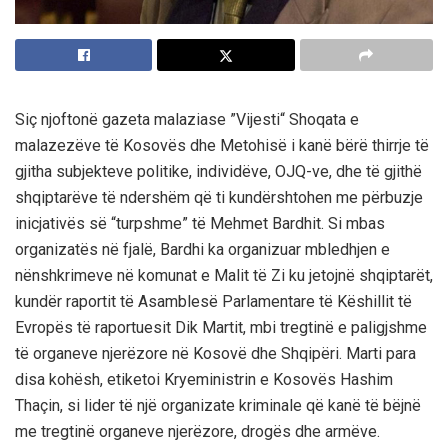
Siç njoftonë gazeta malaziase ”Vijesti“ Shoqata e
malazezëve të Kosovës dhe Metohisë i kanë bërë thirrje të
gjitha subjekteve politike, individëve, OJQ-ve, dhe të gjithë
shqiptarëve të ndershëm që ti kundërshtohen me përbuzje
inicjativës së “turpshme” të Mehmet Bardhit. Si mbas
organizatës në fjalë, Bardhi ka organizuar mbledhjen e
nënshkrimeve në komunat e Malit të Zi ku jetojnë shqiptarët,
kundër raportit të Asamblesë Parlamentare të Këshillit të
Evropës të raportuesit Dik Martit, mbi tregtinë e paligjshme
të organeve njerëzore në Kosovë dhe Shqipëri. Marti para
disa kohësh, etiketoi Kryeministrin e Kosovës Hashim
Thaçin, si lider të një organizate kriminale që kanë të bëjnë
me tregtinë organeve njerëzore, drogës dhe armëve.