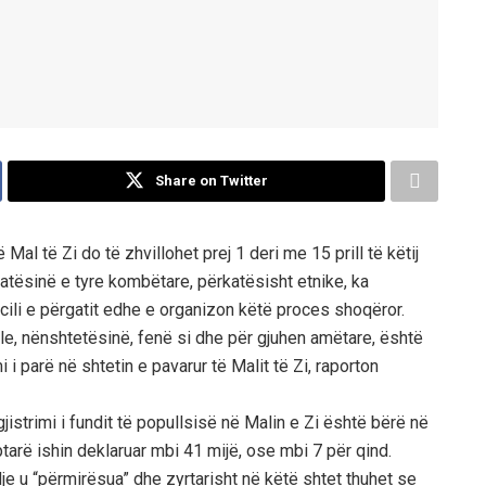
Share on Twitter
Mal të Zi do të zhvillohet prej 1 deri me 15 prill të këtij
katësinë e tyre kombëtare, përkatësisht etnike, ka
i cili e përgatit edhe e organizon këtë proces shoqëror.
le, nënshtetësinë, fenë si dhe për gjuhen amëtare, është
mi i parë në shtetin e pavarur të Malit të Zi, raporton
gjistrimi i fundit të popullsisë në Malin e Zi është bërë në
ptarë ishin deklaruar mbi 41 mijë, ose mbi 7 për qind.
e u “përmirësua” dhe zyrtarisht në këtë shtet thuhet se