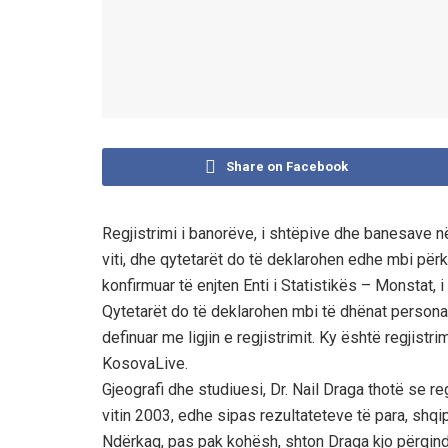
Share on Facebook
Regjistrimi i banorëve, i shtëpive dhe banesave në 
viti, dhe qytetarët do të deklarohen edhe mbi për
konfirmuar të enjten Enti i Statistikës – Monstat, 
Qytetarët do të deklarohen mbi të dhënat persona
definuar me ligjin e regjistrimit. Ky është regjistri
KosovaLive.
Gjeografi dhe studiuesi, Dr. Nail Draga thotë se re
vitin 2003, edhe sipas rezultateteve të para, shqi
Ndërkaq, pas pak kohësh, shton Draga kjo përqindj