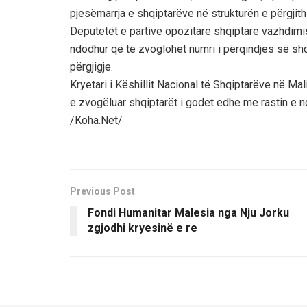
pjesëmarrja e shqiptarëve në strukturën e përgjit
Deputetët e partive opozitare shqiptare vazhdimis
ndodhur që të zvoglohet numri i përqindjes së shq
përgjigje.
Kryetari i Këshillit Nacional të Shqiptarëve në Mal
e zvogëluar shqiptarët i godet edhe me rastin e n
/Koha.Net/
Previous Post
Fondi Humanitar Malesia nga Nju Jorku
zgjodhi kryesinë e re