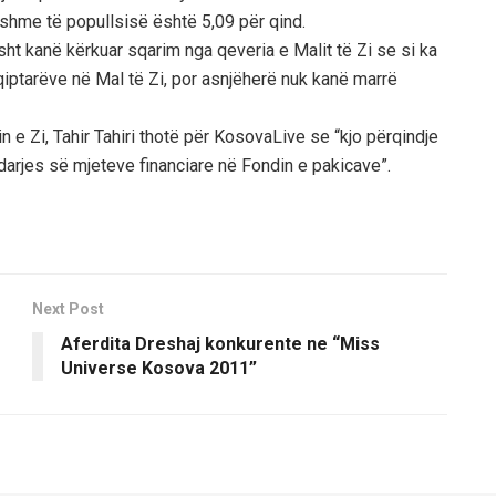
hshme të popullsisë është 5,09 për qind.
ht kanë kërkuar sqarim nga qeveria e Malit të Zi se si ka
iptarëve në Mal të Zi, por asnjëherë nuk kanë marrë
in e Zi, Tahir Tahiri thotë për KosovaLive se “kjo përqindje
darjes së mjeteve financiare në Fondin e pakicave”.
Next Post
Aferdita Dreshaj konkurente ne “Miss
Universe Kosova 2011”