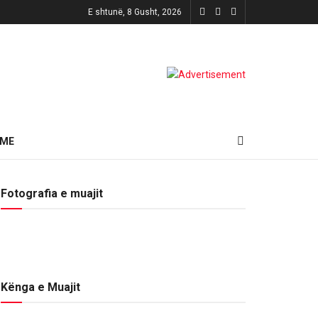
E shtunë, 8 Gusht, 2026
HME
Fotografia e muajit
Kënga e Muajit