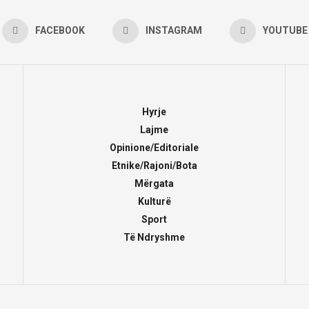
FACEBOOK
INSTAGRAM
YOUTUBE
Hyrje
Lajme
Opinione/Editoriale
Etnike/Rajoni/Bota
Mërgata
Kulturë
Sport
Të Ndryshme