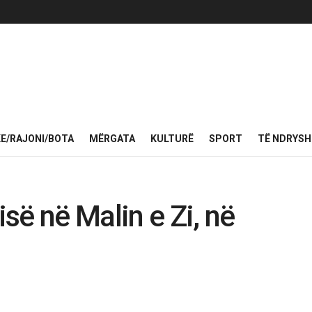
KE/RAJONI/BOTA
MËRGATA
KULTURË
SPORT
TË NDRYS
isë në Malin e Zi, në