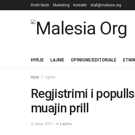
Rreth Nesh
Marketing
Kontakti
stafi@malesia.org
HYRJE
LAJME
OPINIONE/EDITORIALE
ETNI
Hyrje
Lajme
Regjistrimi i populls
muajin prill
9 Janar, 2011
in
Lajme