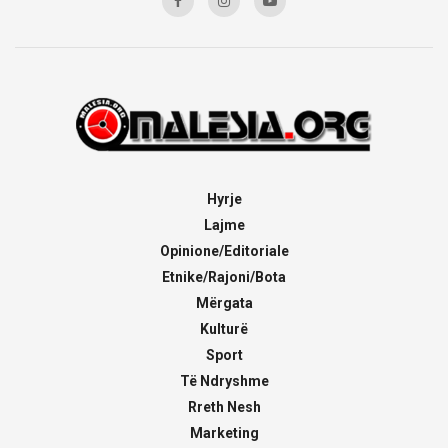
Hyrje
Lajme
Opinione/Editoriale
Etnike/Rajoni/Bota
Mërgata
Kulturë
Sport
Të Ndryshme
Rreth Nesh
Marketing