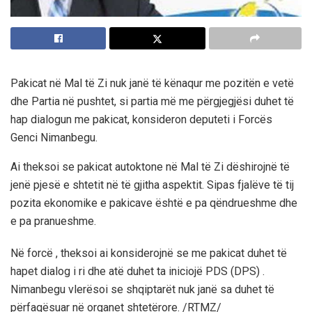
Pakicat në Mal të Zi nuk janë të kënaqur me pozitën e vetë
dhe Partia në pushtet, si partia më me përgjegjësi duhet të
hap dialogun me pakicat, konsideron deputeti i Forcës
Genci Nimanbegu.
Ai theksoi se pakicat autoktone në Mal të Zi dëshirojnë të
jenë pjesë e shtetit në të gjitha aspektit. Sipas fjalëve të tij
pozita ekonomike e pakicave është e pa qëndrueshme dhe
e pa pranueshme.
Në forcë , theksoi ai konsiderojnë se me pakicat duhet të
hapet dialog i ri dhe atë duhet ta iniciojë PDS (DPS) .
Nimanbegu vlerësoi se shqiptarët nuk janë sa duhet të
përfaqësuar në organet shtetërore. /RTMZ/