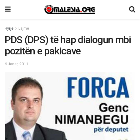
Hyrje
Lajme
PDS (DPS) të hap dialogun mbi
pozitën e pakicave
6 Janar, 2011