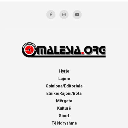
Hyrje
Lajme
Opinione/Editoriale
Etnike/Rajoni/Bota
Mërgata
Kulturë
Sport
Të Ndryshme