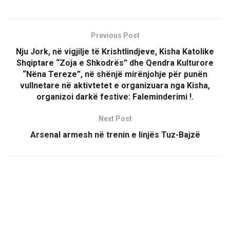
Previous Post
Nju Jork, në vigjilje të Krishtlindjeve, Kisha Katolike
Shqiptare “Zoja e Shkodrës” dhe Qendra Kulturore
“Nëna Tereze”, në shënjë mirënjohje për punën
vullnetare në aktivtetet e organizuara nga Kisha,
organizoi darkë festive: Faleminderimi !.
Next Post
Arsenal armesh në trenin e linjës Tuz-Bajzë