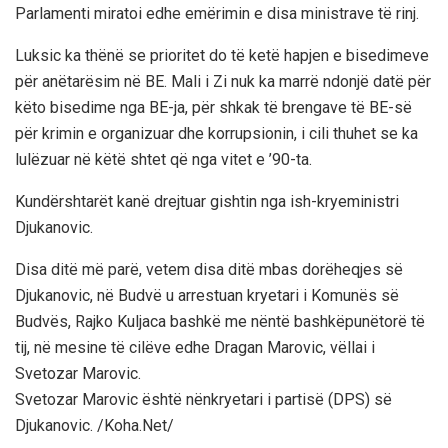
Parlamenti miratoi edhe emërimin e disa ministrave të rinj.
Luksic ka thënë se prioritet do të ketë hapjen e bisedimeve
për anëtarësim në BE. Mali i Zi nuk ka marrë ndonjë datë për
këto bisedime nga BE-ja, për shkak të brengave të BE-së
për krimin e organizuar dhe korrupsionin, i cili thuhet se ka
lulëzuar në këtë shtet që nga vitet e ’90-ta.
Kundërshtarët kanë drejtuar gishtin nga ish-kryeministri
Djukanovic.
Disa ditë më parë, vetem disa ditë mbas dorëheqjes së
Djukanovic, në Budvë u arrestuan kryetari i Komunës së
Budvës, Rajko Kuljaca bashkë me nëntë bashkëpunëtorë të
tij, në mesine të cilëve edhe Dragan Marovic, vëllai i
Svetozar Marovic.
Svetozar Marovic është nënkryetari i partisë (DPS) së
Djukanovic. /Koha.Net/