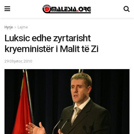
Hyrje
Lajme
Luksic edhe zyrtarisht
kryeministër i Malit të Zi
29 Dhjetor, 2010