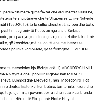
i përshkruajmë të gjitha faktet dhe argumentet historike,
 shtetëror të shqiptarëve dhe të Shqipërisë Etnike Natyrale
dit (1990-2010), të të gjithë shqiptarët, Evropa dhe bota,
he e pushtimit agresiv të Kosovës nga ana e Serbisë
 modo, po i pasqyrojmë disa nga argumentet dhe faktet më
matike, që konsiderojmë se, do të jenë me interes të
formës politike kombëtare, që të formojmë LËVIZJEN
me të themelohet kjo lëvizje janë: 1) MOSNDRYSHIMI I
ike Natyrale dhe i popullit shqiptar nën Mal të Zi
sheva, Bujanoci dhe Medvegja), nën “Maqedoni”(Ilirida
së drejtës historike, kombëtare, territoriale, ligjore dhe, i
ë të jetojë i lirë, i pavarur, sovran dhe i bashkuar brenda
rë dhe shtetërorë të Shqipërisë Etnike Natyrale.