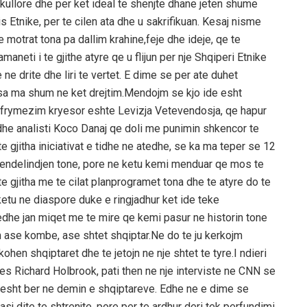
ekullore dhe per ket ideal te shenjte dhane jeten shume
s Etnike, per te cilen ata dhe u sakrifikuan. Kesaj nisme
e motrat tona pa dallim krahine,feje dhe ideje, qe te
eti i te gjithe atyre qe u flijun per nje Shqiperi Etnike
ne drite dhe liri te vertet. E dime se per ate duhet
sa ma shum ne ket drejtim.Mendojm se kjo ide esht
i frymezim kryesor eshte Levizja Vetevendosja, qe hapur
dhe analisti Koco Danaj qe doli me punimin shkencor te
e gjitha iniciativat e tidhe ne atedhe, se ka ma teper se 12
 vendelindjen tone, pore ne ketu kemi menduar qe mos te
e gjitha me te cilat planprogramet tona dhe te atyre do te
etu ne diaspore duke e ringjadhur ket ide teke
 edhe jan miqet me te mire qe kemi pasur ne historin tone
im ase kombe, ase shtet shqiptar.Ne do te ju kerkojm
en shqiptaret dhe te jetojn ne nje shtet te tyre.I ndieri
ikes Richard Holbrook, pati then ne nje interviste ne CNN se
e esht ber ne demin e shqiptareve. Edhe ne e dime se
asj dite te shtrenjte, pore per te ardhur deri tek perfundimi