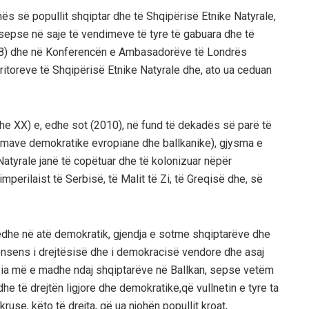
s së popullit shqiptar dhe të Shqipërisë Etnike Natyrale,
 sepse në saje të vendimeve të tyre të gabuara dhe të
1878) dhe në Konferencën e Ambasadorëve të Londrës
itoreve të Shqipërisë Etnike Natyrale dhe, ato ua ceduan
he XX) e, edhe sot (2010), në fund të dekadës së parë të
ormave demokratike evropiane dhe ballkanike), gjysma e
Natyrale janë të copëtuar dhe të kolonizuar nëpër
perilaist të Serbisë, të Malit të Zi, të Greqisë dhe, së
htu edhe në atë demokratik, gjendja e sotme shqiptarëve dhe
onsens i drejtësisë dhe i demokracisë vendore dhe asaj
sia më e madhe ndaj shqiptarëve në Ballkan, sepse vetëm
dhe të drejtën ligjore dhe demokratike,që vullnetin e tyre ta
ruse, këto të drejta, që ua njohën popullit kroat,