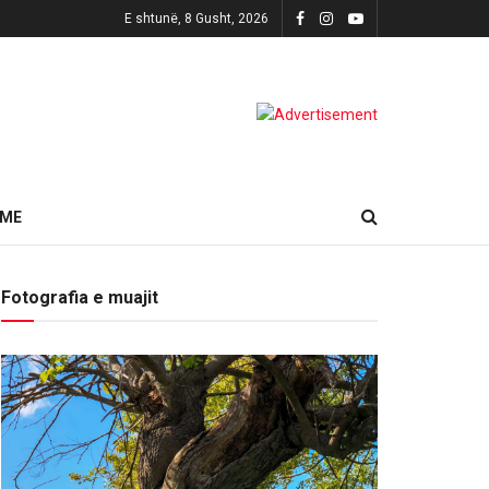
E shtunë, 8 Gusht, 2026
HME
Fotografia e muajit