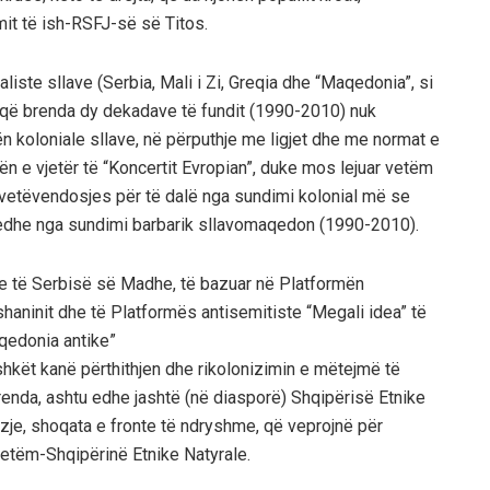
mit të ish-RSFJ-së së Titos.
aliste sllave (Serbia, Mali i Zi, Greqia dhe “Maqedonia”, si
 që brenda dy dekadave të fundit (1990-2010) nuk
 koloniale sllave, në përputhje me ligjet dhe me normat e
n e vjetër të “Koncertit Evropian”, duke mos lejuar vetëm
 e vetëvendosjes për të dalë nga sundimi kolonial më se
 edhe nga sundimi barbarik sllavomaqedon (1990-2010).
e të Serbisë së Madhe, të bazuar në Platformën
shaninit dhe të Platformës antisemitiste “Megali idea” të
qedonia antike”
shkët kanë përthithjen dhe rikolonizimin e mëtejmë të
 brenda, ashtu edhe jashtë (në diasporë) Shqipërisë Etnike
vizje, shoqata e fronte të ndryshme, që veprojnë për
 vetëm-Shqipërinë Etnike Natyrale.