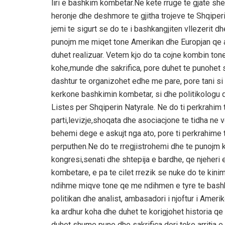
liri e bashkim kombetar.Ne kete rruge te gjate sh
heronje dhe deshmore te gjitha trojeve te Shqiperi
jemi te sigurt se do te i bashkangjiten vllezerit dh
punojm me miqet tone Amerikan dhe Europjan qe aman
duhet realizuar. Vetem kjo do ta cojne kombin tone 
kohe,munde dhe sakrifica, pore duhet te punohet 
dashtur te organizohet edhe me pare, pore tani s
kerkone bashkimin kombetar, si dhe politikologu 
Listes per Shqiperin Natyrale. Ne do ti perkrahim t
parti,levizje,shoqata dhe asociacjone te tidha ne
behemi dege e askujt nga ato, pore ti perkrahime t
perputhen.Ne do te rregjistrohemi dhe te punojm k
kongresi,senati dhe shtepija e bardhe, qe njeheri
kombetare, e pa te cilet rrezik se nuke do te kin
ndihme miqve tone qe me ndihmen e tyre te bashkoh
politikan dhe analist, ambasadori i njoftur i Amer
ka ardhur koha dhe duhet te korigjohet historia q
duhet shume pune dhe sakrifica deri teke arritja e 