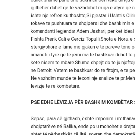
gjitheher duhet qe te vazhdohet rruga e atyre qe 
ishte nje refren ku thoshte;Si pjestar i Ushtris Cli
tokave te pushtuara te shqipersi dhe bashkimin e t
komandanti legjendar Adem Jashari, per ket ideal 
Fishta,Prenk Cali e Cerciz Topulli,Shota e Nora, 
stergjyshore e lame me gjakun e te pareve tone p
amaneti i tyre qe te jemi ma te bashkuar duhet t
kete nisem te mbare.Shume shpejt do te ju njofto
ne Detroit. Vetem te bashkuar do te fitojm, e te p
Ne vazhdim munde te lexoni nje analize te pr;Mehdi
levizje te re kombetare.
PSE EDHE LËVIZJA PËR BASHKIM KOMBËTAR 
Sepse, para së gjithash, është imponim i rrethana
shqiptarëve në Ballka, ende po u mohohet e drejt
shtet të përbashkët, të lirë, sovran dhe demokrati