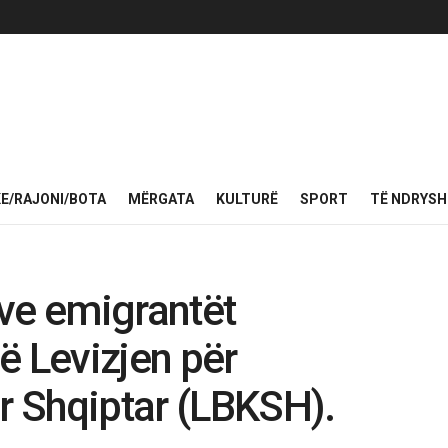
KE/RAJONI/BOTA
MËRGATA
KULTURË
SPORT
TË NDRYS
ve emigrantët
ë Levizjen për
 Shqiptar (LBKSH).