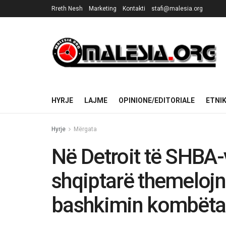
Rreth Nesh
Marketing
Kontakti
stafi@malesia.org
HYRJE
LAJME
OPINIONE/EDITORIALE
ETNI
Hyrje
Mërgata
Në Detroit të SHBA-
shqiptarë themelojn
bashkimin kombëtar