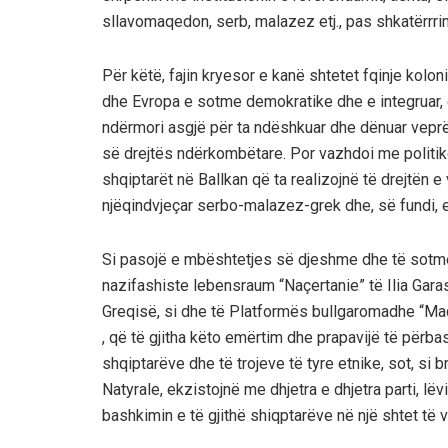
sllavomaqedon, serb, malazez etj., pas shkatërrri
Për këtë, fajin kryesor e kanë shtetet fqinje koloni
dhe Evropa e sotme demokratike dhe e integruar,
ndërmori asgjë për ta ndëshkuar dhe dënuar veprën
së drejtës ndërkombëtare. Por vazhdoi me politikë
shqiptarët në Ballkan që ta realizojnë të drejtën
njëqindvjeçar serbo-malazez-grek dhe, së fundi,
Si pasojë e mbështetjes së djeshme dhe të sotm
nazifashiste lebensraum “Naçertanie” të Ilia Gara
Greqisë, si dhe të Platformës bullgaromadhe “Ma
, që të gjitha këto emërtim dhe prapavijë të përba
shqiptarëve dhe të trojeve të tyre etnike, sot, si
Natyrale, ekzistojnë me dhjetra e dhjetra parti, lë
bashkimin e të gjithë shiqptarëve në një shtet të