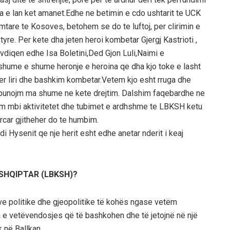
na e lan ket amanet.Edhe ne betimin e cdo ushtarit te UCK
rimtare te Kosoves, betohem se do te luftoj, per clirimin e
yre. Per kete dha jeten heroi kombetar Gjergj Kastrioti ,
vdiqen edhe Isa Boletini,Ded Gjon Luli,Naimi e
e shume e shume heronje e heroina qe dha kjo toke e lasht
er liri dhe bashkim kombetar.Vetem kjo esht rruga dhe
e punojm ma shume ne kete drejtim. Dalshim faqebardhe ne
jm mbi aktivitetet dhe tubimet e ardhshme te LBKSH ketu
ercar gjitheher do te humbim.
 Hysenit qe nje herit esht edhe anetar nderit i keaj
SHQIPTAR (LBKSH)?
ve politike dhe gjeopolitike të kohës ngase vetëm
a e vetëvendosjes që të bashkohen dhe të jetojnë në një
k në Ballkan.