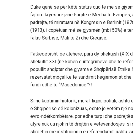
Duke qenë se për këtë status quo të më se gjysmë
fajtore kryesore janë Fuqitë e Mëdha të Evropës,
padrejta, të miratuara në Kongresin e Berlinit (
(1913), i copëtuan më se gjysmën (mbi 50%) e terr
falas Serbisë, Mali të Zi dhe Greqisë.
Fatkeqësisht, që atëherë, para dy shekujsh (XIX d
shekullit XXI (në kohën e integrimeve dhe të ref
popullit shqiptar dhe gjysma e Shqipërisë Etnike 
rezervatet moçalike të sundimit hegjemonist dhe im
fundi edhe të “Maqedonisë”?!
Si në kuptimin historik, moral, ligjor, politik, as
e Shqipërisë së kolonizuas, është jo vetëm një n
evro-ndërkombëtare, por edhe turpi dhe padrejtë
atyre nuk ua njohin të drejtën e vetëvendosjes, si 
shrpehin me institucionin e referendumit, ashtu, sik