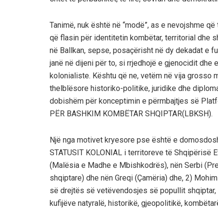
Tanimë, nuk është në “modë”, as e nevojshme që t’
që flasin për identitetin kombëtar, territorial dhe
në Ballkan, sepse, posaçërisht në dy dekadat e fun
janë në dijeni për to, si rrjedhojë e gjenocidit d
kolonialiste. Kështu që ne, vetëm në vija grosso
thelblësore historiko-politike, juridike dhe diplo
dobishëm për konceptimin e përmbajtjes së Plat
PËR BASHKIM KOMBËTAR SHQIPTAR(LBKSH).
Një nga motivet kryesore pse është e domosdosh
STATUSIT KOLONIAL i territoreve të Shqipërisë Etn
(Malësia e Madhe e Mbishkodrës), nën Serbi (Pre
shqiptare) dhe nën Greqi (Çamëria) dhe, 2) Mohimi i 
së drejtës së vetëvendosjes së popullit shqiptar, q
kufijëve natyralë, historikë, gjeopolitikë, kombëta