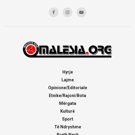
Hyrje
Lajme
Opinione/Editoriale
Etnike/Rajoni/Bota
Mërgata
Kulturë
Sport
Të Ndryshme
Rreth Nesh