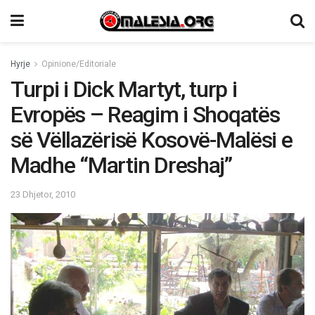
Hyrje
Opinione/Editoriale
Turpi i Dick Martyt, turp i
Evropës – Reagim i Shoqatës
së Vëllazërisë Kosovë-Malësi e
Madhe “Martin Dreshaj”
23 Dhjetor, 2010