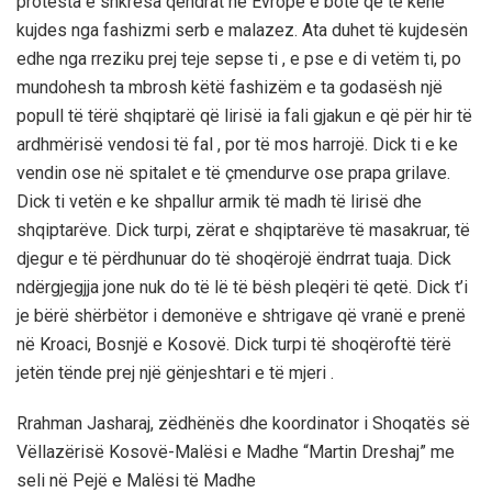
protesta e shkresa qendrat në Evropë e botë që të kenë
kujdes nga fashizmi serb e malazez. Ata duhet të kujdesën
edhe nga rreziku prej teje sepse ti , e pse e di vetëm ti, po
mundohesh ta mbrosh këtë fashizëm e ta godasësh një
popull të tërë shqiptarë që lirisë ia fali gjakun e që për hir të
ardhmërisë vendosi të fal , por të mos harrojë. Dick ti e ke
vendin ose në spitalet e të çmendurve ose prapa grilave.
Dick ti vetën e ke shpallur armik të madh të lirisë dhe
shqiptarëve. Dick turpi, zërat e shqiptarëve të masakruar, të
djegur e të përdhunuar do të shoqërojë ëndrrat tuaja. Dick
ndërgjegjja jone nuk do të lë të bësh pleqëri të qetë. Dick t’i
je bërë shërbëtor i demonëve e shtrigave që vranë e prenë
në Kroaci, Bosnjë e Kosovë. Dick turpi të shoqëroftë tërë
jetën tënde prej një gënjeshtari e të mjeri .
Rrahman Jasharaj, zëdhënës dhe koordinator i Shoqatës së
Vëllazërisë Kosovë-Malësi e Madhe “Martin Dreshaj” me
seli në Pejë e Malësi të Madhe