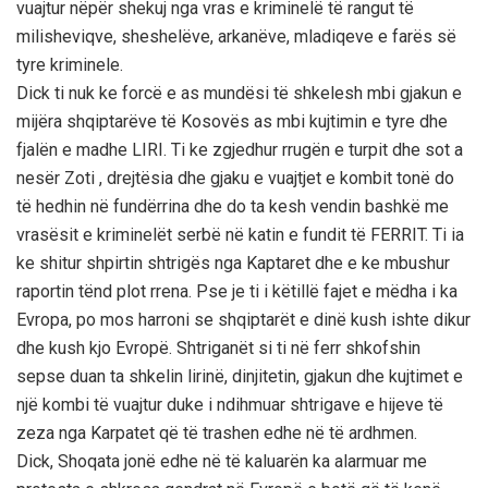
vuajtur nëpër shekuj nga vras e kriminelë të rangut të
milisheviqve, sheshelëve, arkanëve, mladiqeve e farës së
tyre kriminele.
Dick ti nuk ke forcë e as mundësi të shkelesh mbi gjakun e
mijëra shqiptarëve të Kosovës as mbi kujtimin e tyre dhe
fjalën e madhe LIRI. Ti ke zgjedhur rrugën e turpit dhe sot a
nesër Zoti , drejtësia dhe gjaku e vuajtjet e kombit tonë do
të hedhin në fundërrina dhe do ta kesh vendin bashkë me
vrasësit e kriminelët serbë në katin e fundit të FERRIT. Ti ia
ke shitur shpirtin shtrigës nga Kaptaret dhe e ke mbushur
raportin tënd plot rrena. Pse je ti i këtillë fajet e mëdha i ka
Evropa, po mos harroni se shqiptarët e dinë kush ishte dikur
dhe kush kjo Evropë. Shtriganët si ti në ferr shkofshin
sepse duan ta shkelin lirinë, dinjitetin, gjakun dhe kujtimet e
një kombi të vuajtur duke i ndihmuar shtrigave e hijeve të
zeza nga Karpatet që të trashen edhe në të ardhmen.
Dick, Shoqata jonë edhe në të kaluarën ka alarmuar me