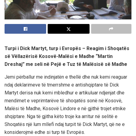
Turpi i Dick Martyt, turp i Evropës – Reagim i Shoqatës
së Vëllazërisë Kosovë-Malësi e Madhe “Martin
Dreshaj” me seli në Pejë e Tuz të Malësisë së Madhe
Jemi përballur me indinjatën e thellë dhe nuk kemi reaguar
ndaj deklarimeve të tmerrshme e antishqiptare të Dick
Martyt derisa nuk kemi mbledhur e artikuluar ndjenjat dhe
mendimet e veprimtarëve të shoqatës sonë në Kosovë,
Malësi të Madhe, Kosovë Lindore e në gjithë trojet etnike
shqiptare. Nga të gjitha këto troje ka arritur në selitë e
Shoqatës një lum mllefi ndaj turpit të Dick Martyt, që ne e
konsiderojmë edhe si turp të Evropës.