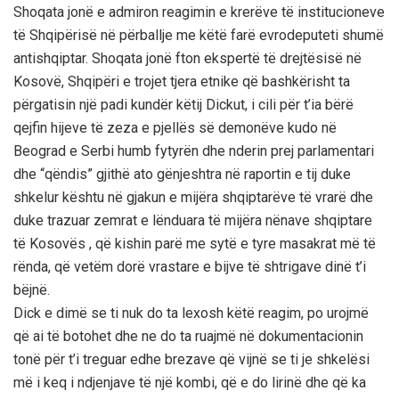
Shoqata jonë e admiron reagimin e krerëve të institucioneve
të Shqipërisë në përballje me këtë farë evrodeputeti shumë
antishqiptar. Shoqata jonë fton ekspertë të drejtësisë në
Kosovë, Shqipëri e trojet tjera etnike që bashkërisht ta
përgatisin një padi kundër këtij Dickut, i cili për t’ia bërë
qejfin hijeve të zeza e pjellës së demonëve kudo në
Beograd e Serbi humb fytyrën dhe nderin prej parlamentari
dhe “qëndis” gjithë ato gënjeshtra në raportin e tij duke
shkelur kështu në gjakun e mijëra shqiptarëve të vrarë dhe
duke trazuar zemrat e lënduara të mijëra nënave shqiptare
të Kosovës , që kishin parë me sytë e tyre masakrat më të
rënda, që vetëm dorë vrastare e bijve të shtrigave dinë t’i
bëjnë.
Dick e dimë se ti nuk do ta lexosh këtë reagim, po urojmë
që ai të botohet dhe ne do ta ruajmë në dokumentacionin
tonë për t’i treguar edhe brezave që vijnë se ti je shkelësi
më i keq i ndjenjave të një kombi, që e do lirinë dhe që ka