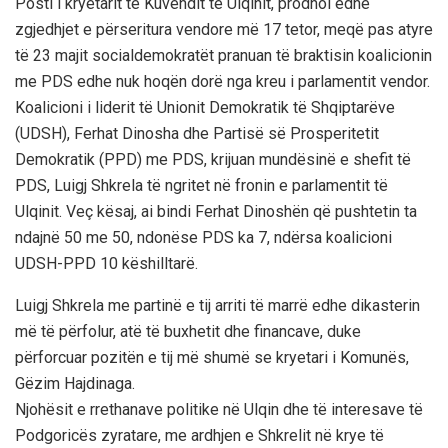
Posti i kryetarit të Kuvendit të Ulqinit, prodhoi edhe
zgjedhjet e përseritura vendore më 17 tetor, meqë pas atyre
të 23 majit socialdemokratët pranuan të braktisin koalicionin
me PDS edhe nuk hoqën dorë nga kreu i parlamentit vendor.
Koalicioni i liderit të Unionit Demokratik të Shqiptarëve
(UDSH), Ferhat Dinosha dhe Partisë së Prosperitetit
Demokratik (PPD) me PDS, krijuan mundësinë e shefit të
PDS, Luigj Shkrela të ngritet në fronin e parlamentit të
Ulqinit. Veç kësaj, ai bindi Ferhat Dinoshën që pushtetin ta
ndajnë 50 me 50, ndonëse PDS ka 7, ndërsa koalicioni
UDSH-PPD 10 këshilltarë.
Luigj Shkrela me partinë e tij arriti të marrë edhe dikasterin
më të përfolur, atë të buxhetit dhe financave, duke
përforcuar pozitën e tij më shumë se kryetari i Komunës,
Gëzim Hajdinaga.
Njohësit e rrethanave politike në Ulqin dhe të interesave të
Podgoricës zyratare, me ardhjen e Shkrelit në krye të