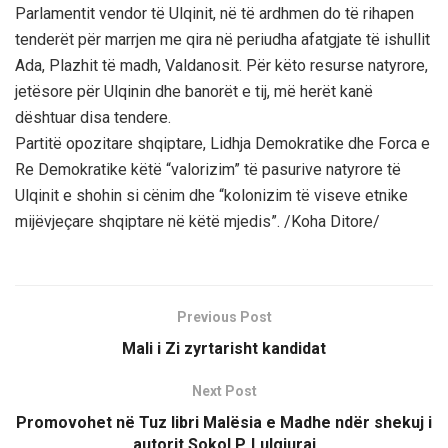
Parlamentit vendor të Ulqinit, në të ardhmen do të rihapen
tenderët për marrjen me qira në periudha afatgjate të ishullit
Ada, Plazhit të madh, Valdanosit. Për këto resurse natyrore,
jetësore për Ulqinin dhe banorët e tij, më herët kanë
dështuar disa tendere.
Partitë opozitare shqiptare, Lidhja Demokratike dhe Forca e
Re Demokratike këtë “valorizim” të pasurive natyrore të
Ulqinit e shohin si cënim dhe “kolonizim të viseve etnike
mijëvjeçare shqiptare në këtë mjedis”. /Koha Ditore/
Previous Post
Mali i Zi zyrtarisht kandidat
Next Post
Promovohet në Tuz libri Malësia e Madhe ndër shekuj i
autorit Sokol P. Lulgjuraj