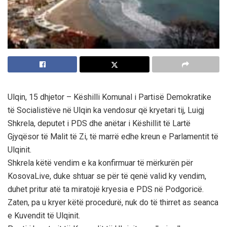
Ulqin, 15 dhjetor – Këshilli Komunal i Partisë Demokratike
të Socialistëve në Ulqin ka vendosur që kryetari tij, Luigj
Shkrela, deputet i PDS dhe anëtar i Këshillit të Lartë
Gjyqësor të Malit të Zi, të marrë edhe kreun e Parlamentit të
Ulqinit.
Shkrela këtë vendim e ka konfirmuar të mërkurën për
KosovaLive, duke shtuar se për të qenë valid ky vendim,
duhet pritur atë ta miratojë kryesia e PDS në Podgoricë.
Zaten, pa u kryer këtë procedurë, nuk do të thirret as seanca
e Kuvendit të Ulqinit.