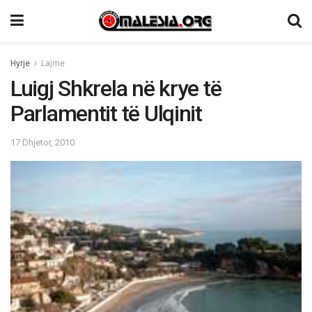
Hyrje
Lajme
Luigj Shkrela në krye të
Parlamentit të Ulqinit
17 Dhjetor, 2010