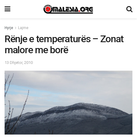
Hyrje
Lajme
Rënje e temperaturës – Zonat
malore me borë
13 Dhjetor, 2010