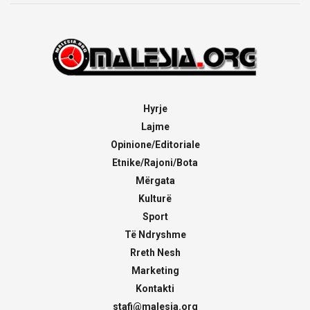
Hyrje
Lajme
Opinione/Editoriale
Etnike/Rajoni/Bota
Mërgata
Kulturë
Sport
Të Ndryshme
Rreth Nesh
Marketing
Kontakti
stafi@malesia.org