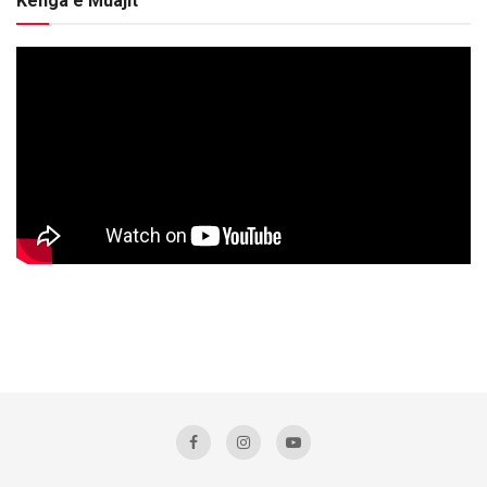
Kënga e Muajit