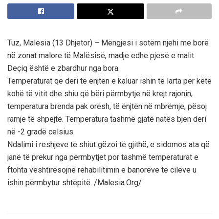
Tuz, Malësia (13 Dhjetor) – Mëngjesi i sotëm njehi me borë
në zonat malore të Malësisë, madje edhe pjesë e malit
Deçiq është e zbardhur nga bora.
Temperaturat që deri të ënjtën e kaluar ishin të larta për këtë
kohë të vitit dhe shiu që bëri përmbytje në krejt rajonin,
temperatura brenda pak orësh, të ënjtën në mbrëmje, pësoj
ramje të shpejtë. Temperatura tashmë gjatë natës bjen deri
në -2 gradë celsius.
Ndalimi i reshjeve të shiut gëzoi të gjithë, e sidomos ata që
janë të prekur nga përmbytjet por tashmë temperaturat e
ftohta vështirësojnë rehabilitimin e banorëve të cilëve u
ishin përmbytur shtëpitë. /Malesia.Org/