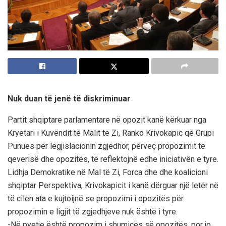
Nuk duan të jenë të diskriminuar
Partit shqiptare parlamentare në opozit kanë kërkuar nga
Kryetari i Kuvëndit të Malit të Zi, Ranko Krivokapic që Grupi
Punues për legjislacionin zgjedhor, përveç propozimit të
qeverisë dhe opozitës, të reflektojnë edhe iniciativën e tyre.
Lidhja Demokratike në Mal të Zi, Forca dhe dhe koalicioni
shqiptar Perspektiva, Krivokapicit i kanë dërguar një letër në
të cilën ata e kujtoijnë se propozimi i opozitës për
propozimin e ligjit të zgjedhjeve nuk është i tyre.
-Në pyetje është propozim i shumicës së opozitës, por jo