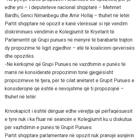
edhe yni – i deputeteve nacional shqiptarë – Mehmet
Bardhi, Genci Nimanbegu dhe Amir Hollaj – thuhet në letër.
Partit shqiptare në opozit e kanë vlerësuar si një vendim
diskriminues vëndimin e Kolegjiumit të Kryetarit të
Parlamentit që Grupi punues në mënyrë të barabartë trajton
dy propozime të ligjit zgjedhor – atë të koalicioni qeverisës
dhe opozitës.
-Ne kërkojmë që Grupi Punues në vazdhimin e punës të
marrë në konsideratë propozimin tonë gjegjësisht
propozimeve të tjera, për të cilat anëtarët e Grupit Punues e
konsiderojnë që është e nevojshme që ti propozojnë –
thuhet në letër.
Krivokapicit i është dërguar edhe vërejtja që përfaqësuesit
e tyre nuk i ka ftuar në seancën e Kolegjiumit ku u diskutua
për vazhdimin e punës të Grupit Punues.
Partit shqiptare parlamentare në opozit nuk pranojë asnjërin