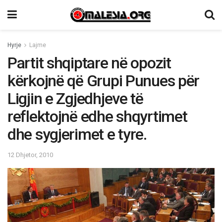
Hyrje
Lajme
Partit shqiptare në opozit
kërkojnë që Grupi Punues për
Ligjin e Zgjedhjeve të
reflektojnë edhe shqyrtimet
dhe sygjerimet e tyre.
12 Dhjetor, 2010