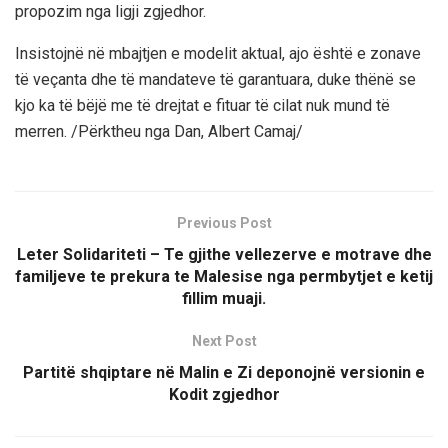
propozim nga ligji zgjedhor.
Insistojnë në mbajtjen e modelit aktual, ajo është e zonave
të veçanta dhe të mandateve të garantuara, duke thënë se
kjo ka të bëjë me të drejtat e fituar të cilat nuk mund të
merren. /Përktheu nga Dan, Albert Camaj/
Previous Post
Leter Solidariteti – Te gjithe vellezerve e motrave dhe
familjeve te prekura te Malesise nga permbytjet e ketij
fillim muaji.
Next Post
Partitë shqiptare në Malin e Zi deponojnë versionin e
Kodit zgjedhor