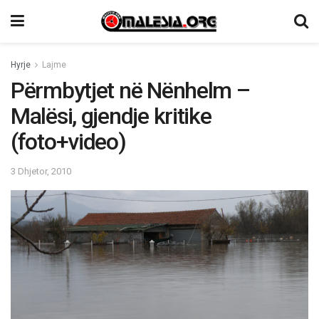
Hyrje
Lajme
Përmbytjet në Nënhelm –
Malësi, gjendje kritike
(foto+video)
3 Dhjetor, 2010