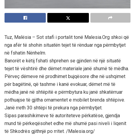
Tuz, Malësia – Sot stafi i portalit tonë Malesia.Org shkoi që
nga afër të shohin situatën tejet të rënduar nga përmbytjet
në fshatin Nënhelm.
Banorët e këtij fshati shprehen se gjinden në një situatë
tejet të vështirë dhe dëmet materiale janë shumë të mëdha.
Përveç dëmeve në prodhimet bujqësore dhe në ushqimet
për bagëtinë, që tashme i kanë evokuar, dëmet më të
mëdha janë në shtëpitë e përmbytura ku janë shkatërruar
pothuajse të gjitha ornamentet e mobilet brenda shtëpive.
Janë rreth 30 shtëpi të prekura nga përmbytjet.
Sipas parashikimeve të autoriteteve përkatëse, gjendja
mund të përkeqësohet edhe më shumë pasi niveli i liqenit
të Shkodrës gjithnjë po rritet. /Malesia.org/