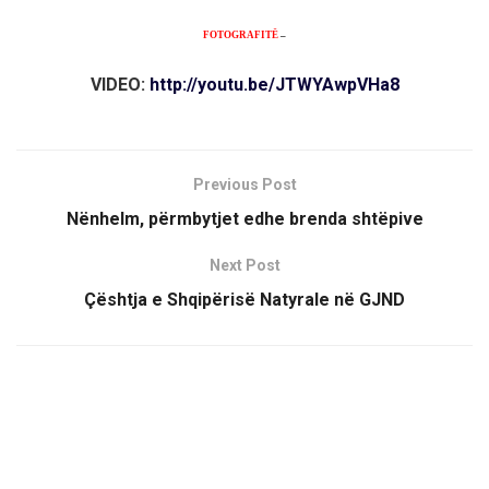
FOTOGRAFITË
–
VIDEO:
http://youtu.be/JTWYAwpVHa8
Previous Post
Nënhelm, përmbytjet edhe brenda shtëpive
Next Post
Çështja e Shqipërisë Natyrale në GJND