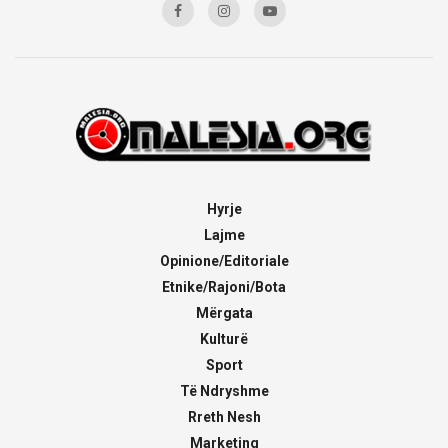
Hyrje
Lajme
Opinione/Editoriale
Etnike/Rajoni/Bota
Mërgata
Kulturë
Sport
Të Ndryshme
Rreth Nesh
Marketing