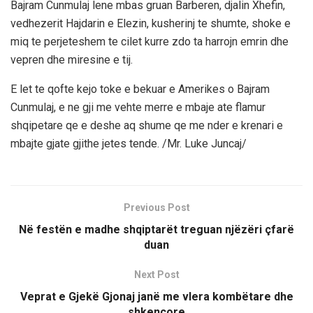
Bajram Cunmulaj lene mbas gruan Barberen, djalin Xhefin,
vedhezerit Hajdarin e Elezin, kusherinj te shumte, shoke e
miq te perjeteshem te cilet kurre zdo ta harrojn emrin dhe
vepren dhe miresine e tij.
E let te qofte kejo toke e bekuar e Amerikes o Bajram
Cunmulaj, e ne gji me vehte merre e mbaje ate flamur
shqipetare qe e deshe aq shume qe me nder e krenari e
mbajte gjate gjithe jetes tende. /Mr. Luke Juncaj/
Previous Post
Në festën e madhe shqiptarët treguan njëzëri çfarë
duan
Next Post
Veprat e Gjekë Gjonaj janë me vlera kombëtare dhe
shkencore