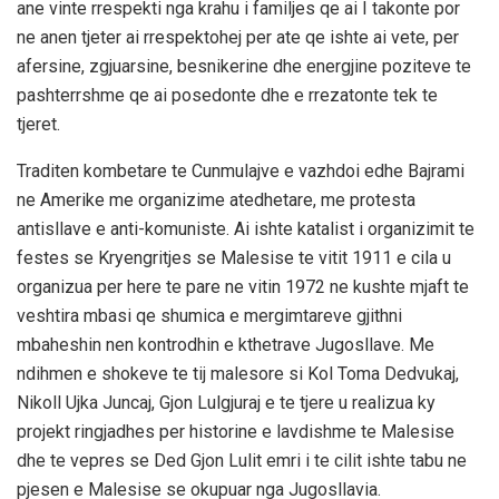
ane vinte rrespekti nga krahu i familjes qe ai I takonte por
ne anen tjeter ai rrespektohej per ate qe ishte ai vete, per
afersine, zgjuarsine, besnikerine dhe energjine poziteve te
pashterrshme qe ai posedonte dhe e rrezatonte tek te
tjeret.
Traditen kombetare te Cunmulajve e vazhdoi edhe Bajrami
ne Amerike me organizime atedhetare, me protesta
antisllave e anti-komuniste. Ai ishte katalist i organizimit te
festes se Kryengritjes se Malesise te vitit 1911 e cila u
organizua per here te pare ne vitin 1972 ne kushte mjaft te
veshtira mbasi qe shumica e mergimtareve gjithni
mbaheshin nen kontrodhin e kthetrave Jugosllave. Me
ndihmen e shokeve te tij malesore si Kol Toma Dedvukaj,
Nikoll Ujka Juncaj, Gjon Lulgjuraj e te tjere u realizua ky
projekt ringjadhes per historine e lavdishme te Malesise
dhe te vepres se Ded Gjon Lulit emri i te cilit ishte tabu ne
pjesen e Malesise se okupuar nga Jugosllavia.