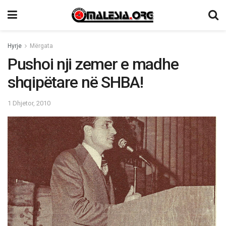
Hyrje
Mërgata
Pushoi nji zemer e madhe
shqipëtare në SHBA!
1 Dhjetor, 2010