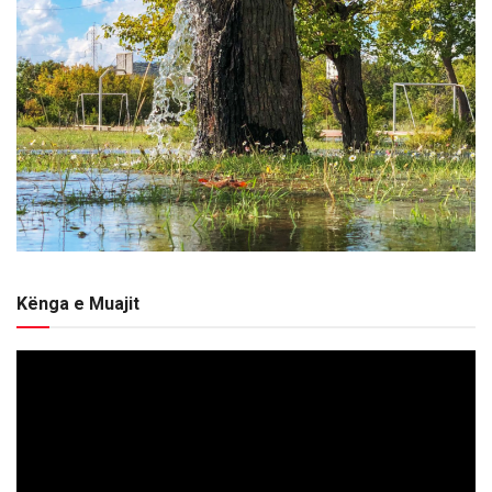
Kënga e Muajit