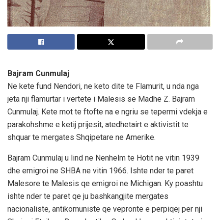
Bajram Cunmulaj
Ne kete fund Nendori, ne keto dite te Flamurit, u nda nga
jeta nji flamurtar i vertete i Malesis se Madhe Z. Bajram
Cunmulaj. Kete mot te ftofte na e ngriu se tepermi vdekja e
parakohshme e ketij prijesit, atedhetairt e aktivistit te
shquar te mergates Shqipetare ne Amerike.
Bajram Cunmulaj u lind ne Nenhelm te Hotit ne vitin 1939
dhe emigroi ne SHBA ne vitin 1966. Ishte nder te paret
Malesore te Malesis qe emigroi ne Michigan. Ky poashtu
ishte nder te paret qe ju bashkangjite mergates
nacionaliste, antikomuniste qe vepronte e perpiqej per nji