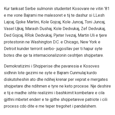
Kur tanksat Serbe sulmonin studentet Kosovare ne vitin ’81
e me vone Bajrami me malesoret e tij te dashur si LLesh
Lajcaj, Gjoke Martini, Kole Gojcaj, Kole Juncaj, Toni Juncaj,
Vasel Ujkaj, Marash Dushaj, Kole Dedvukaj, Zef Dedvukaj,
Ded Gojcaj, RRok Dedvukaj, Pjeter Ivezaj, Martin Uli e tjere
protestonin ne Washington D.C. e Chicago, New York e
Detroit kunder terrorit serbo- jugosllav per ti hapur syte
botes dhe qe ta internacionalizonin ceshtjen shqipetare.
Demokratizimi i Shqiperise dhe pavaresia e Kosoves
sidhnin lote gezimi ne syte e Bajram Cunmulaj kurdo
diskutoheshin ato dhe ndihej krenar per veprat e mergates
shqipetare dhe ndihmen e tyre ne keto procese. Nje deshire
e tij e madhe ishte realizimi i bashkimit kombetare e cila
gjithni mbetet enderr e te gjithe shqipetareve patriote i cili
process cdo dite e me teper tregohet i pandalshem.