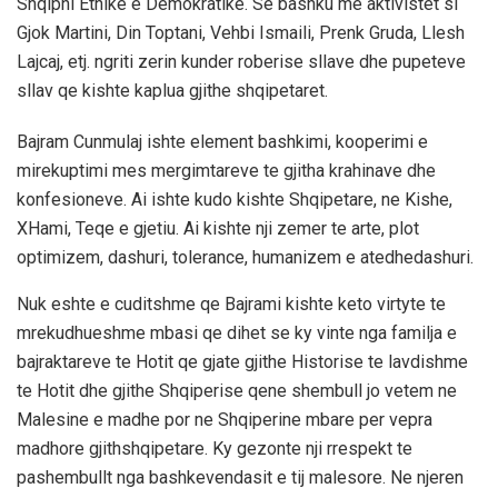
Shqipni Etnike e Demokratike. Se bashku me aktivistet si
Gjok Martini, Din Toptani, Vehbi Ismaili, Prenk Gruda, Llesh
Lajcaj, etj. ngriti zerin kunder roberise sllave dhe pupeteve
sllav qe kishte kaplua gjithe shqipetaret.
Bajram Cunmulaj ishte element bashkimi, kooperimi e
mirekuptimi mes mergimtareve te gjitha krahinave dhe
konfesioneve. Ai ishte kudo kishte Shqipetare, ne Kishe,
XHami, Teqe e gjetiu. Ai kishte nji zemer te arte, plot
optimizem, dashuri, tolerance, humanizem e atedhedashuri.
Nuk eshte e cuditshme qe Bajrami kishte keto virtyte te
mrekudhueshme mbasi qe dihet se ky vinte nga familja e
bajraktareve te Hotit qe gjate gjithe Historise te lavdishme
te Hotit dhe gjithe Shqiperise qene shembull jo vetem ne
Malesine e madhe por ne Shqiperine mbare per vepra
madhore gjithshqipetare. Ky gezonte nji rrespekt te
pashembullt nga bashkevendasit e tij malesore. Ne njeren