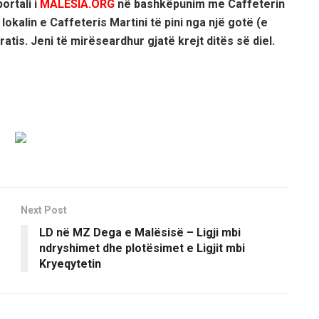
ortali i
MALESIA.ORG
në bashkëpunim me Caffeterin
 lokalin e Caffeteris Martini të pini nga një gotë (e
gratis. Jeni të mirëseardhur gjatë krejt ditës së diel.
Next Post
LD në MZ Dega e Malësisë – Ligji mbi
ndryshimet dhe plotësimet e Ligjit mbi
Kryeqytetin