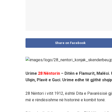
Share on Facebook
Urime
28 Nëntorin
– Ditën e Flamurit, Malësi.
Ulqin, Plavë e Guci. Urime edhe të gjithë shqi
28 Nëntori i vitit 1912, është Dita e Pavarësisë g
më e rëndësishme në historinë e kombit tonë.