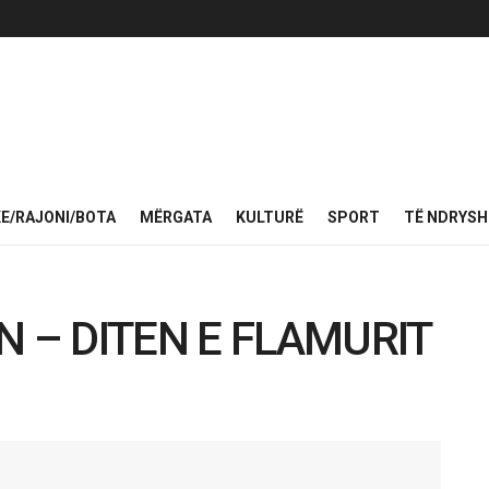
KE/RAJONI/BOTA
MËRGATA
KULTURË
SPORT
TË NDRYS
N – DITEN E FLAMURIT