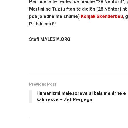
Për nderë të festes së madhe “28 Nëntorit”, p
Martini në Tuz ju fton të dielën (28 Nëntor) në
pse jo edhe më shumë)
Konjak Skënderbeu
, 
Pritshi mirë!
Stafi MALESIA.ORG
Previous Post
Humanizmi malesoreve si kala me drite e
kaloresve – Zef Pergega