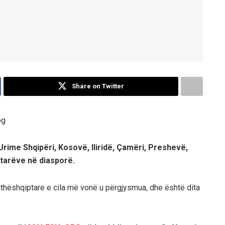
Share on Twitter
 Urime Shqipëri, Kosovë, Iliridë, Çamëri, Preshevë,
ptarëve në diasporë.
jithëshqiptare e cila më vonë u përgjysmua, dhe është dita