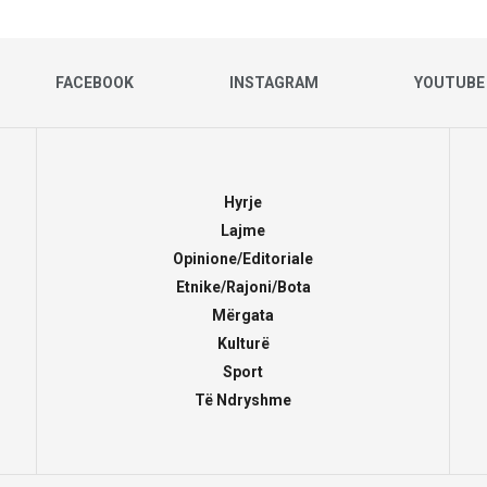
FACEBOOK
INSTAGRAM
YOUTUBE
Hyrje
Lajme
Opinione/Editoriale
Etnike/Rajoni/Bota
Mërgata
Kulturë
Sport
Të Ndryshme