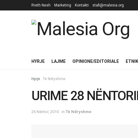
Rreth Nesh
Marketing
Kontakti
stafi@malesia.org
HYRJE
LAJME
OPINIONE/EDITORIALE
ETNI
Hyrje
Të Ndryshme
URIME 28 NËNTORI
26 Nëntor, 2010
in
Të Ndryshme