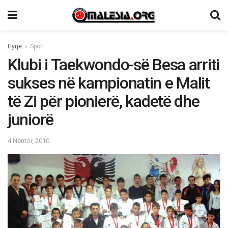
Hyrje
Sport
Klubi i Taekwondo-së Besa arriti
sukses në kampionatin e Malit
të Zi për pionierë, kadetë dhe
juniorë
4 Nëntor, 2010