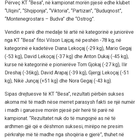
Përveç KT “Besa”, në kampionat morën pjesë edhe klubet
“Ulqini”, “Shqiponja”, “Viktoria”, “Partizan”, “Buduqnost”,
“Montenegrostars – Budva” dhe “Ostrog”.
Vendin e parë dhe medalje të artë në kategorinë e juniorëve
nga KT “Besa” fitoi Vilson Lajçaj, në peshën -78 kg, në
kategorinë e kadetëve Diana Lekoçaj (-29 kg), Mario Gegaj
(-53 kg), David Lekoçaj (-37 kg) dhe Anton Dukaj (-45 kg),
kurse në kategorinë e pionierëve Tom Gjokaj (-27 kg), Ilir
Dreshaj (-36kg), David Arapaj (-39 kg), Gjergj Lekoçaj (-51
kg), Nikë Junçaj (+51 kg) dhe Nora Gegaj (-43 kg).
Sipas drejtuesve të KT “Besa”, rezultati përbën sukses
akoma më të madh nëse merret parasysh fakti se një numër
i madh i garuesve morën pjesë për herë të parë në
kampionat. “Rezultatet nuk do të mungojnë as në të
ardhmen gjë që e dëshmon suksesi, mirëpo ne presim
përkrahje më të madhe nga shoqëria e gjerë”, thuhet në