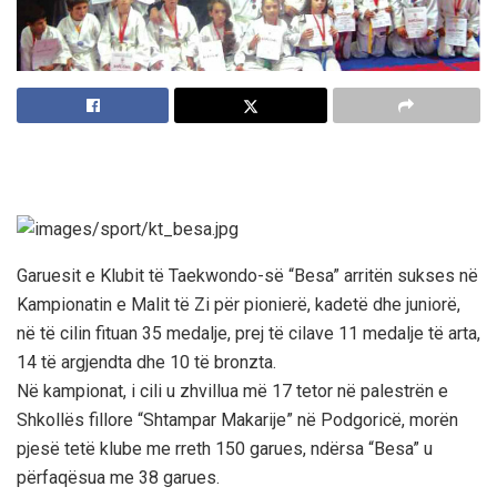
Garuesit e Klubit të Taekwondo-së “Besa” arritën sukses në
Kampionatin e Malit të Zi për pionierë, kadetë dhe juniorë,
në të cilin fituan 35 medalje, prej të cilave 11 medalje të arta,
14 të argjendta dhe 10 të bronzta.
Në kampionat, i cili u zhvillua më 17 tetor në palestrën e
Shkollës fillore “Shtampar Makarije” në Podgoricë, morën
pjesë tetë klube me rreth 150 garues, ndërsa “Besa” u
përfaqësua me 38 garues.