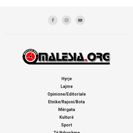
Hyrje
Lajme
Opinione/Editoriale
Etnike/Rajoni/Bota
Mërgata
Kulturë
Sport
Të Ndryshme