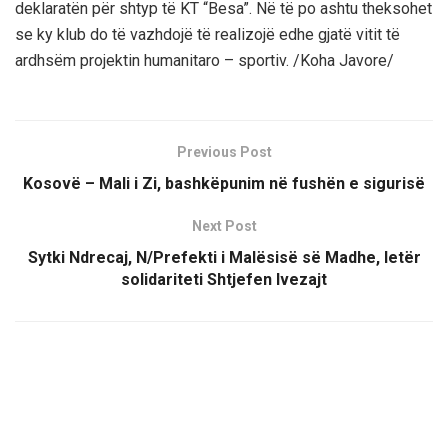
deklaratën për shtyp të KT “Besa”. Në të po ashtu theksohet
se ky klub do të vazhdojë të realizojë edhe gjatë vitit të
ardhsëm projektin humanitaro – sportiv. /Koha Javore/
Previous Post
Kosovë – Mali i Zi, bashkëpunim në fushën e sigurisë
Next Post
Sytki Ndrecaj, N/Prefekti i Malësisë së Madhe, letër
solidariteti Shtjefen Ivezajt