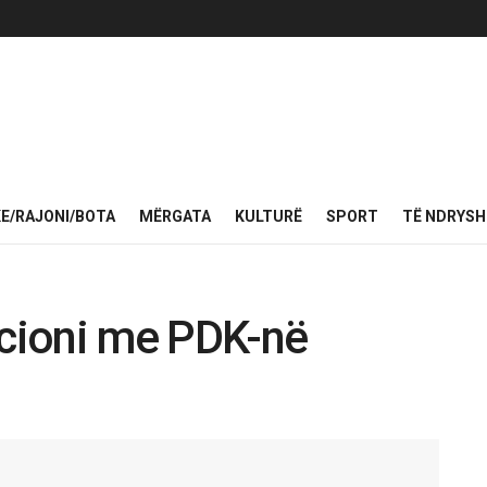
KE/RAJONI/BOTA
MËRGATA
KULTURË
SPORT
TË NDRYS
icioni me PDK-në