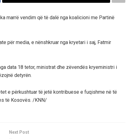
ka marrë vendim që të dalë nga koalicioni me Partinë
e për media, e nënshkruar nga kryetari i saj, Fatmir
a data 18 tetor, ministrat dhe zëvendës kryeministri i
ëzojnë detyrën.
tet e përkushtuar të jetë kontribuese e fuqishme në të
res të Kosovës. /KNN/
Next Post