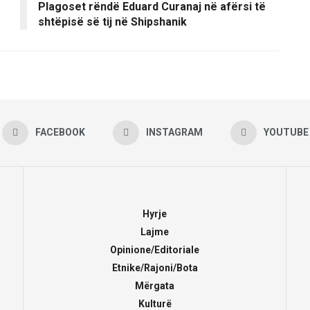
Plagoset rëndë Eduard Curanaj në afërsi të
shtëpisë së tij në Shipshanik
FACEBOOK
INSTAGRAM
YOUTUBE
Hyrje
Lajme
Opinione/Editoriale
Etnike/Rajoni/Bota
Mërgata
Kulturë