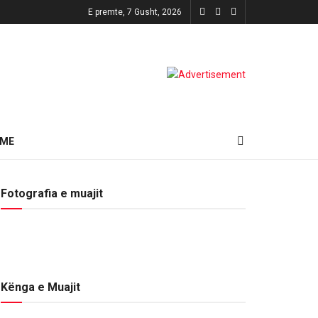
E premte, 7 Gusht, 2026
HME
Fotografia e muajit
Kënga e Muajit