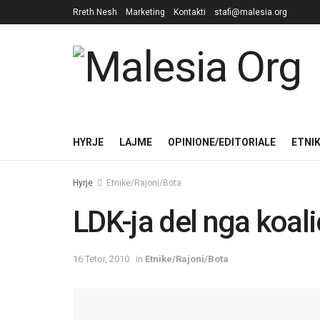
Rreth Nesh
Marketing
Kontakti
stafi@malesia.org
HYRJE
LAJME
OPINIONE/EDITORIALE
ETNI
Hyrje
Etnike/Rajoni/Bota
LDK-ja del nga koal
16 Tetor, 2010
in
Etnike/Rajoni/Bota