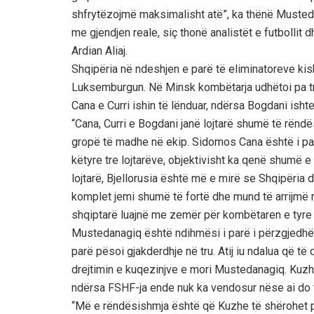
shfrytëzojmë maksimalisht atë”, ka thënë Mustedan
me gjendjen reale, siç thonë analistët e futbollit 
Ardian Aliaj.
Shqipëria në ndeshjen e parë të eliminatoreve ki
Luksemburgun. Në Minsk kombëtarja udhëtoi pa tre 
Cana e Curri ishin të lënduar, ndërsa Bogdani isht
“Cana, Curri e Bogdani janë lojtarë shumë të rënd
gropë të madhe në ekip. Sidomos Cana është i p
këtyre tre lojtarëve, objektivisht ka qenë shumë e
lojtarë, Bjellorusia është më e mirë se Shqipëria 
komplet jemi shumë të fortë dhe mund të arrijmë r
shqiptarë luajnë me zemër për kombëtaren e tyre
Mustedanagiq është ndihmësi i parë i përzgjedhës
parë pësoi gjakderdhje në tru. Atij iu ndalua që t
drejtimin e kuqezinjve e mori Mustedanagiq. Kuzhe
ndërsa FSHF-ja ende nuk ka vendosur nëse ai do 
“Më e rëndësishmja është që Kuzhe të shërohet p