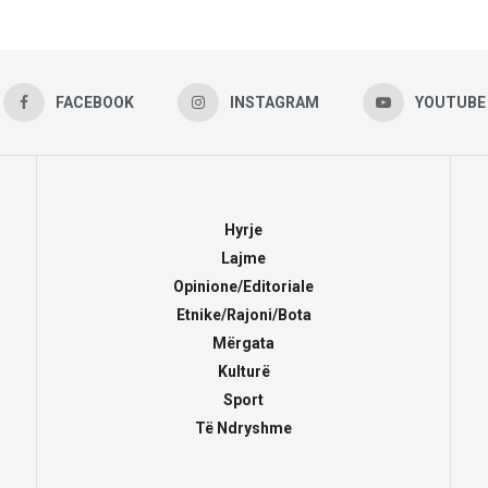
FACEBOOK
INSTAGRAM
YOUTUBE
Hyrje
Lajme
Opinione/Editoriale
Etnike/Rajoni/Bota
Mërgata
Kulturë
Sport
Të Ndryshme