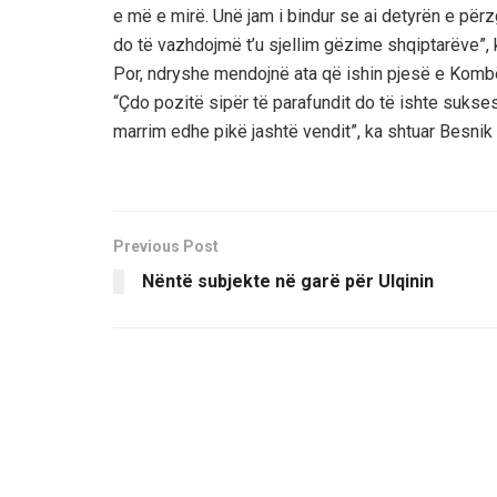
e më e mirë. Unë jam i bindur se ai detyrën e pë
do të vazhdojmë t’u sjellim gëzime shqiptarëve”,
Por, ndryshe mendojnë ata që ishin pjesë e Kombëta
“Çdo pozitë sipër të parafundit do të ishte sukse
marrim edhe pikë jashtë vendit”, ka shtuar Besnik
Previous Post
Nëntë subjekte në garë për Ulqinin