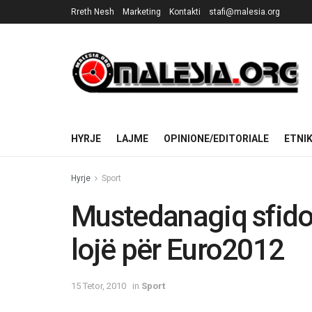
Rreth Nesh
Marketing
Kontakti
stafi@malesia.org
HYRJE
LAJME
OPINIONE/EDITORIALE
ETNI
Hyrje
Sport
Mustedanagiq sfido
lojë për Euro2012
15 Tetor, 2010
in
Sport