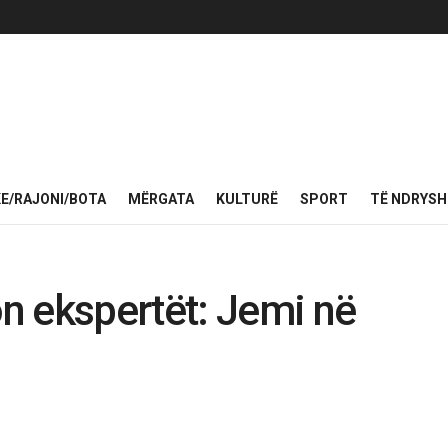
KE/RAJONI/BOTA
MËRGATA
KULTURË
SPORT
TË NDRYS
n ekspertët: Jemi në