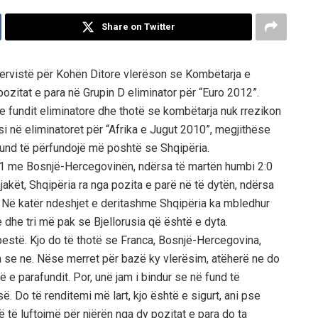
Share on Twitter
tervistë për Kohën Ditore vlerëson se Kombëtarja e
ozitat e para në Grupin D eliminator për “Euro 2012”.
e fundit eliminatore dhe thotë se kombëtarja nuk rrezikon
si në eliminatoret për “Afrika e Jugut 2010”, megjithëse
mund të përfundojë më poshtë se Shqipëria.
1:1 me Bosnjë-Hercegovinën, ndërsa të martën humbi 2:0
akët, Shqipëria ra nga pozita e parë në të dytën, ndërsa
. Në katër ndeshjet e deritashme Shqipëria ka mbledhur
 dhe tri më pak se Bjellorusia që është e dyta.
pestë. Kjo do të thotë se Franca, Bosnjë-Hercegovina,
a se ne. Nëse merret për bazë ky vlerësim, atëherë ne do
ë e parafundit. Por, unë jam i bindur se në fund të
së. Do të renditemi më lart, kjo është e sigurt, ani pse
ë të luftojmë për njërën nga dy pozitat e para do ta