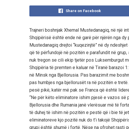
Share on Facebook
Trajneri boshnjak Xhemal Mustedanagiq, në një in
Shqipërisë është ende në garë për njërën nga dy p
Mustedanagiq drejtoi “kuqezinjtë” në dy ndeshjet 
që të përfundojë në pozitën e parafundit në grup, 
nuk tregon se cili ekip tjetër pos Luksemburgut 
Shqipëria të premten e kaluar në Tiranë barazoi 
në Minsk nga Bjellorusia. Pas barazimit me boshnj
pas humbjes nga bjellorusët ra në pozitën e tretë
pesë pikë, katër më pak se Franca që është lidere
“Ne për këto eliminatore ishim pjesë e vazos së 
Bjellorusia dhe Rumania janë vlerësuar më të fort
të duhej të ishim në pozitën e pestë që i bie të jet
eliminatoreve kjo pozitë nuk do t’i takojë Shqipëri
grupi është shumë i fortë. Nëse na ofrohet rasti q