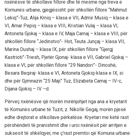
nxënësve të shkollave fillore dhe të mesme nga treva e
Komunës urbane, gjegjësisht: për shkollën fillore “Mahmut
Lekiq”-Tuz, Alija Krniq – klasa e VII, Admir Musiq – klasa e
VI, Amar Pepiq – klasa e VIII, Kristian Vulaj – klasa VI,
Antoneta Gjokaj – klasa e IV, Maja Camaj – klasa e VIII, për
shkollën fillore “Jedinstvo”- Hot, Teuta Junçaj – klasa VII,
Marina Dushaj – klasa IX, për shkollën fillore “Gjergj
Kastrioti”-Triesh, Pjetër Gjonaj- klasa e VII, Gabriel Gjokaj –
klasa e VI, për shkollën fillore ”29 Nandori”- Dinoshë,
Besara Beqiraj- klasa e VI, Antoneta Gjokiq-klasa e IX, si
dhe për Gjimnazin “25 Maji” Tuz, Elizabeta Camaj – IV-c,
Dijana Gjokiq – IV –d.
Përveç nxënësve që morën mirënjohjet nga ana e kryetarit
të Komunës urbane të Tuzit, z. Nikollë Gegaj, morën pjesë
edhe drejtorat e shkollave përkatëse. Kryetari me këtë rast
përshëndeti të pranishmit dhe i uroi nxënësit për arritjen e
suksesit të shkëlqyer, me ç’rast premtoi që Komuna urbane