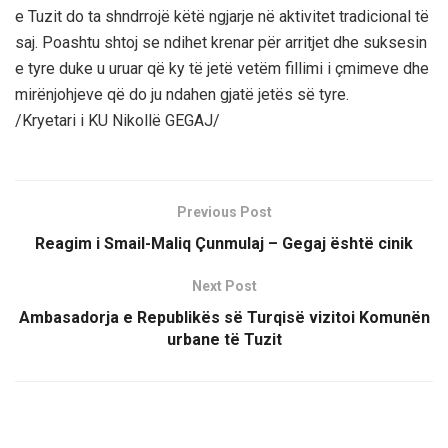
e Tuzit do ta shndrrojë këtë ngjarje në aktivitet tradicional të
saj. Poashtu shtoj se ndihet krenar për arritjet dhe suksesin
e tyre duke u uruar që ky të jetë vetëm fillimi i çmimeve dhe
mirënjohjeve që do ju ndahen gjatë jetës së tyre.
/Kryetari i KU Nikollë GEGAJ/
Previous Post
Reagim i Smail-Maliq Çunmulaj – Gegaj është cinik
Next Post
Ambasadorja e Republikës së Turqisë vizitoi Komunën
urbane të Tuzit