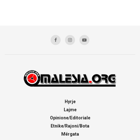
Hyrje
Lajme
Opinione/Editoriale
Etnike/Rajoni/Bota
Mërgata