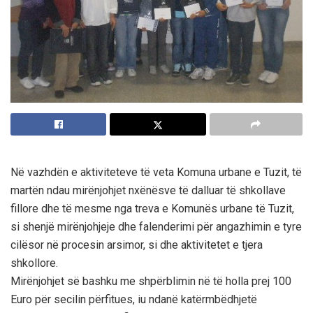
Në vazhdën e aktiviteteve të veta Komuna urbane e Tuzit, të
martën ndau mirënjohjet nxënësve të dalluar të shkollave
fillore dhe të mesme nga treva e Komunës urbane të Tuzit,
si shenjë mirënjohjeje dhe falenderimi për angazhimin e tyre
cilësor në procesin arsimor, si dhe aktivitetet e tjera
shkollore.
Mirënjohjet së bashku me shpërblimin në të holla prej 100
Euro për secilin përfitues, iu ndanë katërmbëdhjetë