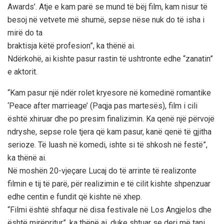
Awards’. Atje e kam parë se mund të bëj film, kam nisur të
besoj në vetvete më shumë, sepse nëse nuk do të isha i
mirë do ta
braktisja këtë profesion”, ka thënë ai.
Ndërkohë, ai kishte pasur rastin të ushtronte edhe “zanatin”
e aktorit.
“Kam pasur një ndër rolet kryesore në komedinë romantike
‘Peace after marrieage’ (Paqja pas martesës), film i cili
është xhiruar dhe po presim finalizimin. Ka qenë një përvojë
ndryshe, sepse role tjera që kam pasur, kanë qenë të gjitha
serioze. Të luash në komedi, ishte si të shkosh në festë”,
ka thënë ai.
Në moshën 20-vjeçare Lucaj do të arrinte të realizonte
filmin e tij të parë, për realizimin e të cilit kishte shpenzuar
edhe centin e fundit që kishte në xhep.
“Filmi është shfaqur në disa festivale në Los Angjelos dhe
është mirëpritur”, ka thënë ai, duke shtuar se deri më tani,