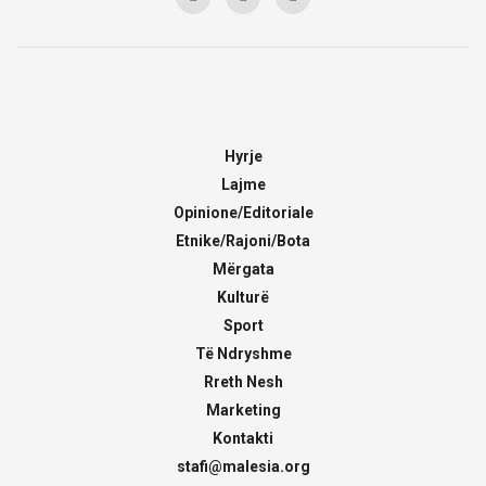
Hyrje
Lajme
Opinione/Editoriale
Etnike/Rajoni/Bota
Mërgata
Kulturë
Sport
Të Ndryshme
Rreth Nesh
Marketing
Kontakti
stafi@malesia.org