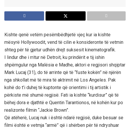
Kishte qenë vetëm pesëmbëdhjetë vjeç kur ia kishte
mësyrë Hollywoodit, vend të cilin e konsideronte të vetmin
shteg për të gjetur udhën drejt suksesit kinematografik.
I lindur dhe i rritur në Detroit, ku prindërit e tij ishin
shpërngulur nga Malësia e Madhe, aktori e regjisori shqiptar
Mark Lucaj (31), do të arrinte që të “fuste kokën” në njërën
nga shkollat më të mira të aktrimit në Los Angeles. Pak
kohë do t’i duhej të kuptonte që orientimi i tij artistik i
përkiste më shumë regjisë. Fati ia kishte “kurdisur” që të
bëhej dora e djathtë e Quentin Tarantionos, në kohën kur po
realizonte filmin “Jackie Brown”.
Që atëherë, Lucaj nuk i është ndarë regjisë, duke besuar se
filmi është e vetmja “armë” që i shërben për të ndryshuar