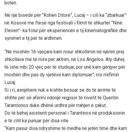
botën.
Në një bisedë për “Kohën Ditore”, Lucaj – i cili ka “zbarkuar”
në Kosovë me ftesë nga festivali i filmit të shkurtër “Ninë
Eleven”- ka folur për eksperiencën e tij kinematografike dhe
synimet e tij për të ardhmen.
“Në moshën 16-vjeçare kam nisur shkollimin në njërën prej
shkollave më të mira për aktrim, në Los Angelos. Aty duhej
të ishe mbi 20 vjeç për të studiuar, por unë kam gënjyer për
moshën dhe pas dy vjetëve kam diplomuar”, nis rrëfimin
Lucaj.
Si i ri, asnjëherë nuk e kishte besuar se do të arrinte të
shihte për së afërmi ndonjë regjisor të nivelit të Quentin
Tarantionos duke dhënë urdhra për rrahjen e çakut.
Do të bëhej asistenti personal i Tarantinos në produksionin
e të cilit ka punuar për disa vite.
“Kam pasur disa ndryshime të mëdha në jetën time dhe kam