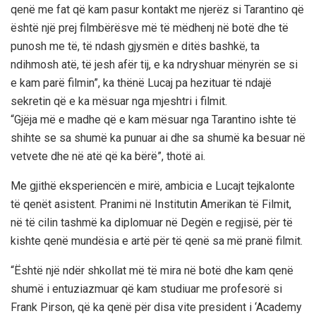
qenë me fat që kam pasur kontakt me njerëz si Tarantino që
është një prej filmbërësve më të mëdhenj në botë dhe të
punosh me të, të ndash gjysmën e ditës bashkë, ta
ndihmosh atë, të jesh afër tij, e ka ndryshuar mënyrën se si
e kam parë filmin”, ka thënë Lucaj pa hezituar të ndajë
sekretin që e ka mësuar nga mjeshtri i filmit.
“Gjëja më e madhe që e kam mësuar nga Tarantino ishte të
shihte se sa shumë ka punuar ai dhe sa shumë ka besuar në
vetvete dhe në atë që ka bërë”, thotë ai.
Me gjithë eksperiencën e mirë, ambicia e Lucajt tejkalonte
të qenët asistent. Pranimi në Institutin Amerikan të Filmit,
në të cilin tashmë ka diplomuar në Degën e regjisë, për të
kishte qenë mundësia e artë për të qenë sa më pranë filmit.
“Është një ndër shkollat më të mira në botë dhe kam qenë
shumë i entuziazmuar që kam studiuar me profesorë si
Frank Pirson, që ka qenë për disa vite president i ‘Academy