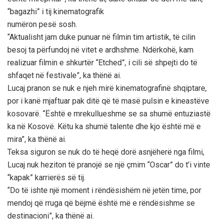
“bagazhi” i tij kinematografik
numëron pesë sosh.
“Aktualisht jam duke punuar në filmin tim artistik, të cilin
besoj ta përfundoj në vitet e ardhshme. Ndërkohë, kam
realizuar filmin e shkurtër “Etched”, i cili së shpejti do të
shfaqet në festivale”, ka thënë ai.
Lucaj pranon se nuk e njeh mirë kinematografinë shqiptare,
por i kanë mjaftuar pak ditë që të masë pulsin e kineastëve
kosovarë. “Është e mrekullueshme se sa shumë entuziastë
ka në Kosovë. Këtu ka shumë talente dhe kjo është më e
mira”, ka thënë ai.
Teksa siguron se nuk do të heqë dorë asnjëherë nga filmi,
Lucaj nuk heziton të pranojë se një çmim “Oscar” do t’i vinte
“kapak” karrierës së tij.
“Do të ishte një moment i rëndësishëm në jetën time, por
mendoj që rruga që bëjmë është më e rëndësishme se
destinacioni”, ka thënë ai.