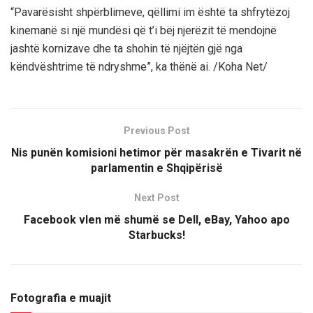
“Pavarësisht shpërblimeve, qëllimi im është ta shfrytëzoj
kinemanë si një mundësi që t’i bëj njerëzit të mendojnë
jashtë kornizave dhe ta shohin të njëjtën gjë nga
këndvështrime të ndryshme”, ka thënë ai. /Koha Net/
Previous Post
Nis punën komisioni hetimor për masakrën e Tivarit në
parlamentin e Shqipërisë
Next Post
Facebook vlen më shumë se Dell, eBay, Yahoo apo
Starbucks!
Fotografia e muajit