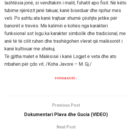
lashtësia jonë, si vendtakim i malit, fshatit apo fisit. Në këto
tubime njërëzit janë takuar, kanë biseduar dhe njohur mes
veti. Po ashtu ata kanë trajtuar shumë çëshjte jetike për
banorët e trevës. Me kalimin e kohës nga karakteri
funksional sot logu ka karakter simbolik dhe tradicional, me
anë të të cilit ruhen dhe trashëgohen vlerat që malësorët i
kanë kultivuar me shekuj.
Të gjitha malet e Malësisë i kanë Logjet e veta dhe ato
mbahen për çdo vit. /Koha Javore – M. Gj./
FOTOGRAFITË
–
Previous Post
Dokumentari Plava dhe Gucia (VIDEO)
Next Post