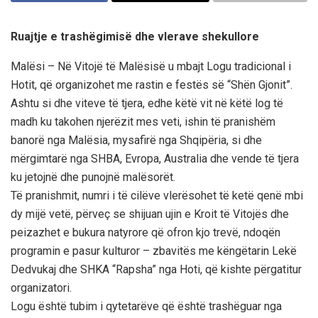
Ruajtje e trashëgimisë dhe vlerave shekullore
Malësi – Në Vitojë të Malësisë u mbajt Logu tradicional i
Hotit, që organizohet me rastin e festës së “Shën Gjonit”.
Ashtu si dhe viteve të tjera, edhe këtë vit në këtë log të
madh ku takohen njerëzit mes veti, ishin të pranishëm
banorë nga Malësia, mysafirë nga Shqipëria, si dhe
mërgimtarë nga SHBA, Evropa, Australia dhe vende të tjera
ku jetojnë dhe punojnë malësorët.
Të pranishmit, numri i të cilëve vlerësohet të ketë qenë mbi
dy mijë vetë, përveç se shijuan ujin e Kroit të Vitojës dhe
peizazhet e bukura natyrore që ofron kjo trevë, ndoqën
programin e pasur kulturor – zbavitës me këngëtarin Lekë
Dedvukaj dhe SHKA “Rapsha” nga Hoti, që kishte përgatitur
organizatori.
Logu është tubim i qytetarëve që është trashëguar nga