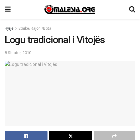
Hyrje
Etnike/Rajoni/Bota
Logu tradicional i Vitojës
8 Shtator, 2010