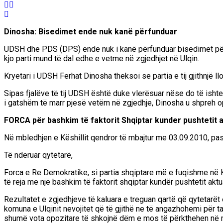
Dinosha: Bisedimet ende nuk kanë përfunduar
UDSH dhe PDS (DPS) ende nuk i kanë përfunduar bisedimet për 
kjo parti mund të dal edhe e vetme në zgjedhjet në Ulqin.
Kryetari i UDSH Ferhat Dinosha theksoi se partia e tij gjithnj
Sipas fjalëve të tij UDSH është duke vlerësuar nëse do të ish
i gatshëm të marr pjesë vetëm në zgjedhje, Dinosha u shpreh o
FORCA për bashkim të faktorit Shqiptar kunder pushtetit a
Në mbledhjen e Këshillit qendror të mbajtur me 03.09.2010, pas 
Të nderuar qytetarë,
Forca e Re Demokratike, si partia shqiptare më e fuqishme në Kom
të reja me një bashkim të faktorit shqiptar kundër pushtetit akt
Rezultatet e zgjedhjeve të kaluara e treguan qartë që qytetarët
komuna e Ulqinit nevojitet që të gjithë ne të angazhohemi për 
shumë vota opozitare të shkojnë dëm e mos të përkthehen në m