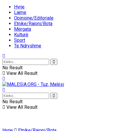
Hyrje
Lajme
Opinione/Editoriale
Etnike/Rajoni/Bota
Mërgata
Kulturë
Sport
Të Ndryshme
No Result
View All Result
No Result
View All Result
Hyrje
Etnike/Rajoni/Bota