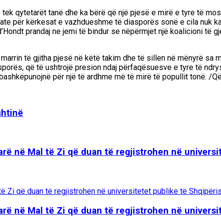
ë tek qytetarët tanë dhe ka bërë që një pjesë e mirë e tyre të mos
rate për kërkesat e vazhdueshme të diasporës sonë e cila nuk ka r
Hondt prandaj ne jemi të bindur se nëpërmjet një koalicioni të 
marrin të gjitha pjesë në këtë takim dhe të sillen në mënyrë sa 
asporës, që të ushtrojë presion ndaj përfaqësuesve e tyre të ndry
bashkëpunojnë për një të ardhme më të mirë të popullit tonë. /Q
shtinë
rë në Mal të Zi që duan të regjistrohen në universi
rë në Mal të Zi që duan të regjistrohen në universi