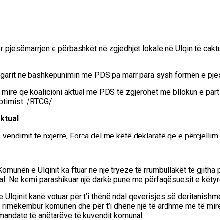
pjesëmarrjen e përbashkët në zgjedhjet lokale në Ulqin të cakt
ë llogarit në bashkëpunimin me PDS pa marr para sysh formën e pje
te mirë që koalicioni aktual me PDS të zgjerohet me bllokun e 
ptimist. /RTCG/
ktual
vendimit të nxjerrë, Forca del me këtë deklaratë që e përcjellim:
unën e Ulqinit ka ftuar në një tryezë të rrumbullakët të gjitha pa
ual. Ne kemi parashikuar një darkë pune me përfaqësuesit e këtyre
 e Ulqinit kanë votuar për t’i thënë ndal qeverisjes së deritanis
ta rimëkëmbur komunën dhe për t’i dhënë një të ardhme më të mirë
andate të anëtarëve të kuvendit komunal.