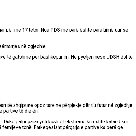
uar për me 17 tetor. Nga PDS me parë është paralajmëruar se
sëmarrjes në zgjedhje.
partive të gatshme për bashkëpunim. Në pyetjen nëse UDSH është
rtitë shqiptare opozitare në përpjekje për t’u futur në zgjedhje
 partive të dielën.
hme. Duke patur parasysh kushtet ekstreme ku është katandisur
 fëmijëve tonë. Fatkeqësisht përçarja e partive ka bërë që