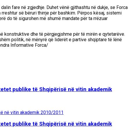
 dalin fare në zgjedhje. Duhet vënë gjithashtu në dukje, se Forca
reshtur së bëruri thirrje për bashkim. Përpos kësaj, sistemi
gjerë do të sigurohen më shumë mandate për ta rrëzuar
më konstruktive dhe të përgjegjshme për të mirën e qytetarëve.
shëm politik, në mënyrë që liderët e partive shqiptare të lënë
ëndra Informative Forca/
tetet publike të Shqipërisë në vitin akademik
tetet publike të Shqipërisë në vitin akademik