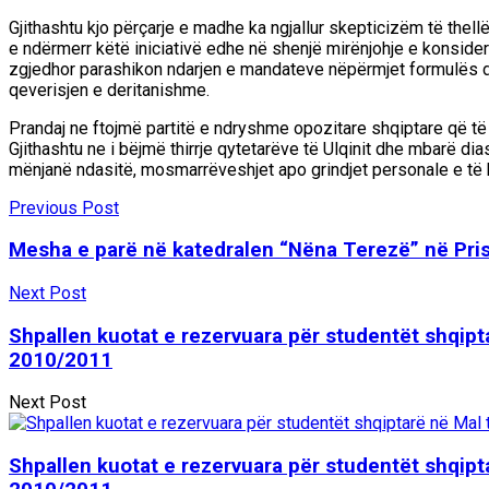
Gjithashtu kjo përçarje e madhe ka ngjallur skepticizëm të thell
e ndërmerr këtë iniciativë edhe në shenjë mirënjohje e konside
zgjedhor parashikon ndarjen e mandateve nëpërmjet formulës d’
qeverisjen e deritanishme.
Prandaj ne ftojmë partitë e ndryshme opozitare shqiptare që të 
Gjithashtu ne i bëjmë thirrje qytetarëve të Ulqinit dhe mbarë di
mënjanë ndasitë, mosmarrëveshjet apo grindjet personale e të 
Previous Post
Mesha e parë në katedralen “Nëna Terezë” në Pri
Next Post
Shpallen kuotat e rezervuara për studentët shqipta
2010/2011
Next Post
Shpallen kuotat e rezervuara për studentët shqipta