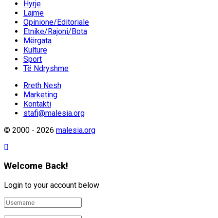
Hyrje
Lajme
Opinione/Editoriale
Etnike/Rajoni/Bota
Mërgata
Kulturë
Sport
Të Ndryshme
Rreth Nesh
Marketing
Kontakti
stafi@malesia.org
© 2000 - 2026
malesia.org
Welcome Back!
Login to your account below