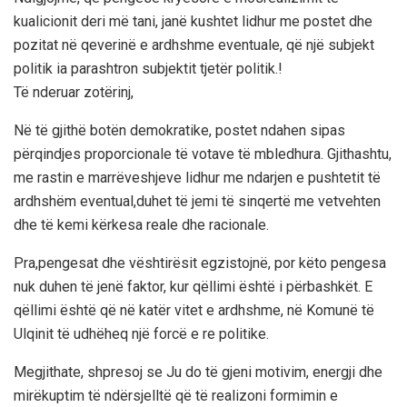
kualicionit deri më tani, janë kushtet lidhur me postet dhe
pozitat në qeverinë e ardhshme eventuale, që një subjekt
politik ia parashtron subjektit tjetër politik.!
Të nderuar zotërinj,
Në të gjithë botën demokratike, postet ndahen sipas
përqindjes proporcionale të votave të mbledhura. Gjithashtu,
me rastin e marrëveshjeve lidhur me ndarjen e pushtetit të
ardhshëm eventual,duhet të jemi të sinqertë me vetvehten
dhe të kemi kërkesa reale dhe racionale.
Pra,pengesat dhe vështirësit egzistojnë, por këto pengesa
nuk duhen të jenë faktor, kur qëllimi është i përbashkët. E
qëllimi është që në katër vitet e ardhshme, në Komunë të
Ulqinit të udhëheq një forcë e re politike.
Megjithate, shpresoj se Ju do të gjeni motivim, energji dhe
mirëkuptim të ndërsjelltë që të realizoni formimin e