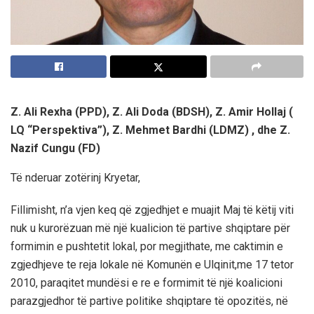
Z. Ali Rexha (PPD), Z. Ali Doda (BDSH), Z. Amir Hollaj (
LQ “Perspektiva”), Z. Mehmet Bardhi (LDMZ) , dhe Z.
Nazif Cungu (FD)
Të nderuar zotërinj Kryetar,
Fillimisht, n’a vjen keq që zgjedhjet e muajit Maj të këtij viti
nuk u kurorëzuan më një kualicion të partive shqiptare për
formimin e pushtetit lokal, por megjithate, me caktimin e
zgjedhjeve te reja lokale në Komunën e Ulqinit,me 17 tetor
2010, paraqitet mundësi e re e formimit të një koalicioni
parazgjedhor të partive politike shqiptare të opozitës, në