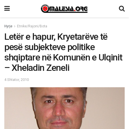
Hyrje
Etnike/Rajoni/Bota
Letër e hapur, Kryetarëve të
pesë subjekteve politike
shqiptare në Komunën e Ulqinit
– Xheladin Zeneli
4 Shtator, 2010