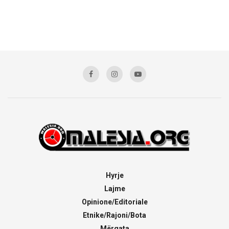
Hyrje
Lajme
Opinione/Editoriale
Etnike/Rajoni/Bota
Mërgata