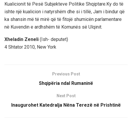
Kualicionit të Pesë Subjekteve Politike Shqiptare.Ky do të
ishte një kualicion i natyrshëm dhe si i tillë, Jam i bindur që
ka shansin më të mirë që të fitojë shumicën parlamentare
në Kuvendin e ardhshëm të Komunës së Ulqinit.
Xheladin Zeneli
(Ish- deputet)
4 Shtator 2010, New York
Previous Post
Shqipëria ndal Rumaninë
Next Post
Inaugurohet Katedralja Nëna Terezë në Prishtinë