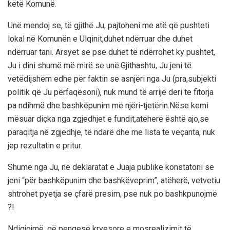
këtë Komunë.
Unë mendoj se, të gjithë Ju, pajtoheni me atë që pushteti
lokal në Komunën e Ulqinit,duhet ndërruar dhe duhet
ndërruar tani. Arsyet se pse duhet të ndërrohet ky pushtet,
Ju i dini shumë më mirë se unë.Gjithashtu, Ju jeni të
vetëdijshëm edhe për faktin se asnjëri nga Ju (pra,subjekti
politik që Ju përfaqësoni), nuk mund të arrijë deri te fitorja
pa ndihmë dhe bashkëpunim më njëri-tjetërin.Nëse kemi
mësuar diçka nga zgjedhjet e fundit,atëherë është ajo,se
paraqitja në zgjedhje, të ndarë dhe me lista të veçanta, nuk
jep rezultatin e pritur.
Shumë nga Ju, në deklaratat e Juaja publike konstatoni se
jeni “për bashkëpunim dhe bashkëveprim”, atëherë, vetvetiu
shtrohet pyetja se çfarë presim, pse nuk po bashkpunojmë
?!
Ndigjojmë, që pengesë kryesore e mosrealizimit të