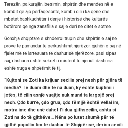
Terezën, pa kurajën, besimin, shpirtin dhe mendësinë e
kombit që ajo përfaqësonte, komb i cili i ka qenë dhe
mbetet bashkudhëtar i denjë i historisë dhe kulturës
botërore që nga zanafilla e saj e deri në ditët e sotme.
Gonxhja shqiptare e shndërroi trupin dhe shpirtin e saj në
provë të pamundur të përkushtimit njerëzor, gjuhën e saj në
fjalët më të lartësuara të dashurisë njerëzore, pasi sipas
saj, dashuria është sekreti i misterit të njeriut, dashuria
është rruga e shpëtimit të tij.
“Kujtoni se Zoti ka krijuar secilin prej nesh për gjëra të
mëdha? Të duam dhe të na duan, ky është kuptimi i
jetës, të cilin asnjë vuajtje nuk mund ta largojë prej
nesh. Çdo burrë, çdo grua, çdo fëmijë është vëllai im,
motra ime dhe unë duhet t’i dua gjithsecilin, ashtu si
Zoti na do të gjithëve… Nëna po lutet shumë për të
gjithë popullin tim të dashur të Shqipërisë, derisa secili