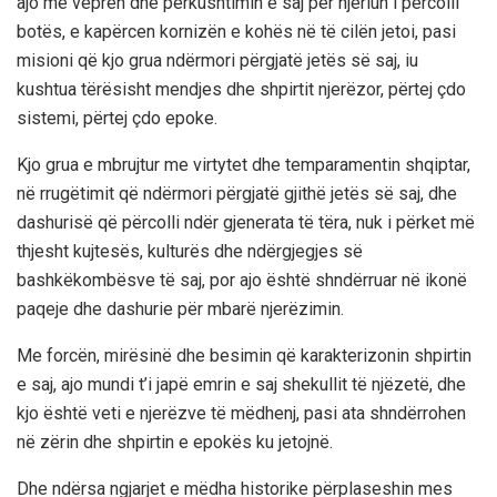
ajo me veprën dhe përkushtimin e saj për njeriun i përcolli
botës, e kapërcen kornizën e kohës në të cilën jetoi, pasi
misioni që kjo grua ndërmori përgjatë jetës së saj, iu
kushtua tërësisht mendjes dhe shpirtit njerëzor, përtej çdo
sistemi, përtej çdo epoke.
Kjo grua e mbrujtur me virtytet dhe temparamentin shqiptar,
në rrugëtimit që ndërmori përgjatë gjithë jetës së saj, dhe
dashurisë që përcolli ndër gjenerata të tëra, nuk i përket më
thjesht kujtesës, kulturës dhe ndërgjegjes së
bashkëkombësve të saj, por ajo është shndërruar në ikonë
paqeje dhe dashurie për mbarë njerëzimin.
Me forcën, mirësinë dhe besimin që karakterizonin shpirtin
e saj, ajo mundi t’i japë emrin e saj shekullit të njëzetë, dhe
kjo është veti e njerëzve të mëdhenj, pasi ata shndërrohen
në zërin dhe shpirtin e epokës ku jetojnë.
Dhe ndërsa ngjarjet e mëdha historike përplaseshin mes