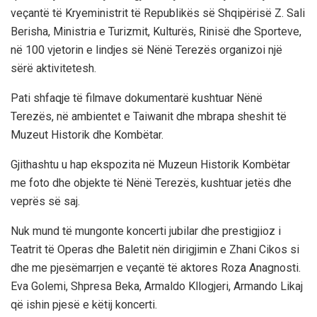
veçantë të Kryeministrit të Republikës së Shqipërisë Z. Sali
Berisha, Ministria e Turizmit, Kulturës, Rinisë dhe Sporteve,
në 100 vjetorin e lindjes së Nënë Terezës organizoi një
sërë aktivitetesh.
Pati shfaqje të filmave dokumentarë kushtuar Nënë
Terezës, në ambientet e Taiwanit dhe mbrapa sheshit të
Muzeut Historik dhe Kombëtar.
Gjithashtu u hap ekspozita në Muzeun Historik Kombëtar
me foto dhe objekte të Nënë Terezës, kushtuar jetës dhe
veprës së saj.
Nuk mund të mungonte koncerti jubilar dhe prestigjioz i
Teatrit të Operas dhe Baletit nën dirigjimin e Zhani Cikos si
dhe me pjesëmarrjen e veçantë të aktores Roza Anagnosti.
Eva Golemi, Shpresa Beka, Armaldo Kllogjeri, Armando Likaj
që ishin pjesë e këtij koncerti.