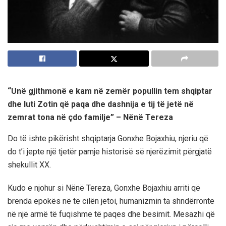
“Unë gjithmonë e kam në zemër popullin tem shqiptar
dhe luti Zotin që paqa dhe dashnija e tij të jetë në
zemrat tona në çdo familje” – Nënë Tereza
Do të ishte pikërisht shqiptarja Gonxhe Bojaxhiu, njeriu që
do t’i jepte një tjetër pamje historisë së njerëzimit përgjatë
shekullit XX.
Kudo e njohur si Nënë Tereza, Gonxhe Bojaxhiu arriti që
brenda epokës në të cilën jetoi, humanizmin ta shndërronte
në një armë të fuqishme të paqes dhe besimit. Mesazhi që