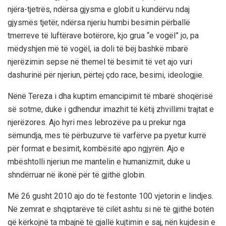
njëra-tjetrës, ndërsa gjysma e globit u kundërvu ndaj
gjysmës tjetër, ndërsa njeriu humbi besimin përballë
tmerreve të luftërave botërore, kjo grua “e vogël” jo, pa
mëdyshjen më të vogël, ia doli të bëj bashkë mbarë
njerëzimin sepse në themel të besimit të vet ajo vuri
dashurinë për njeriun, përtej çdo race, besimi, ideologjie.
Nënë Tereza i dha kuptim emancipimit të mbarë shoqërisë
së sotme, duke i gdhendur imazhit të këtij zhvillimi trajtat e
njerëzores. Ajo hyri mes lebrozëve pa u prekur nga
sëmundja, mes të përbuzurve të varfërve pa pyetur kurrë
për format e besimit, kombësitë apo ngjyrën. Ajo e
mbështolli njeriun me mantelin e humanizmit, duke u
shndërruar në ikonë për të gjithë globin.
Më 26 gusht 2010 ajo do të festonte 100 vjetorin e lindjes.
Në zemrat e shqiptarëve të cilët ashtu si në të gjithë botën
që kërkojnë ta mbajnë të gjallë kujtimin e saj, nën kujdesin e