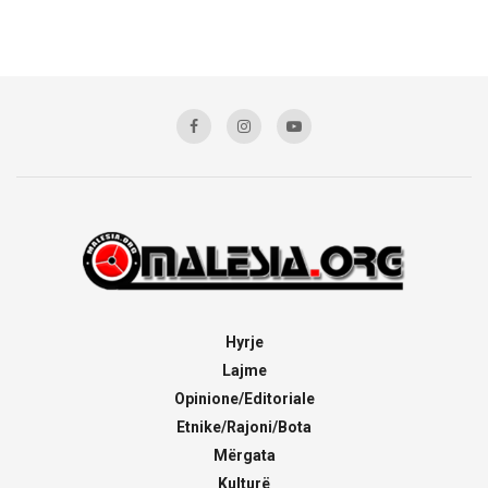
Hyrje
Lajme
Opinione/Editoriale
Etnike/Rajoni/Bota
Mërgata
Kulturë