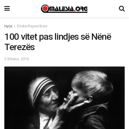
Hyrje
Etnike/Rajoni/Bota
100 vitet pas lindjes së Nënë
Terezës
3 Shtator, 2010