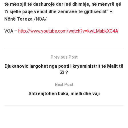
të mësojë të dashurojë deri në dhimbje, në mënyrë që
t’i sjellë paqe vendit dhe zemrave të gjithsecilit” –
Nënë Tereza
/NOA/
VOA –
http://www.youtube.com/watch?v=kwLMabkXG4A
Previous Post
Djukanovic largohet nga posti i kryeministrit të Malit të
Zi ?
Next Post
Shtrenjtohen buka, mielli dhe vaji