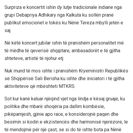
Surpriza e koncertit ishin dy lutje tradicionale indiane nga
grupi Debapriya Adhikary nga Kalkuta ku sollën pranë
publikut emocionet e tokës ku Nënë Tereza mbylli jetën e
saj.
Në këtë koncert jubilar ishin të pranishëm personalitet më
të mëdha të qeverisë shqiptare, ambasadorët e të gjitha
shteteve, artistë të njohur etj
Nuk mund të mos ishte i pranishëm Kryeministri Republikës
së Shqipërisë Sali Berisha ku ishte dhe iniciatori i të gjitha
aktiviteteve që mbështeti MTKRS.
Sot kur kanë kaluar njëqind vjet nga lindja e kësaj gruaje, ku
politika dhe mbarë shoqëria pa dallim kombësie,
pikëpamjesh, gjinie apo race, e konsiderojnë paqen dhe
besimin si kodin e ekzistencës dhe harmonisë njerëzore, le
të mendojmë për një çast, se si do të ishte bota pa Nënë