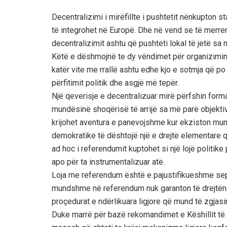
Decentralizimi i mirëfillte i pushtetit nënkupton 
të integrohet në Europë. Dhe në vend se të merrem
decentralizimit ashtu që pushteti lokal të jetë sa 
Këtë e dëshmojnë te dy vëndimet për organizimin
katër vite me rrallë ashtu edhe kjo e sotmja që p
përfitimit politik dhe asgjë më tepër.
Një qeverisje e decentralizuar mirë përfshin forma
mundësinë shoqërisë të arrijë sa më parë objektiva
krijohet aventura e panevojshme kur ekziston mu
demokratike të dështojë një e drejtë elementare q
ad hoc i referendumit kuptohet si një lojë politik
apo për ta instrumentalizuar atë.
Loja me referendum është e pajustifikueshme se
mundshme në referendum nuk garanton të drejtën p
proçedurat e ndërlikuara ligjore që mund të zgjasi
Duke marrë për bazë rekomandimet e Këshillit të E