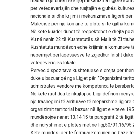
masash që shteti te krijoj mekanizma ligjore ko
për vetëqeverisjën dhe ruajtajën e gjuhës, kulturë
nacionale si dhe krijimi i mekanizmave ligjorë për 
Malësisë për një komunë të plotë si të gjitha komu
Në këtë kuadër duhet të respektohet e drejta pozi
Ku në nenin 22 të Kushtetutës së Malit të Zi thuhe
Kushtetuta mundëson edhe krijimin e komunave të 
nëpërmjet përfaqësuesve të zgjedhur lirisht duk
vetëqeverisjes lokale
Pervec dispozitave kushtetuese e drejta per the
duke u bazuar që nga Ligjet për: ”Organizimi terito
admistratës vendore me kompetenca te barabarta
Në këtë rast dua të rikujtoj se Ligji definon mënyre
nje trashëgimi të arriturave të mëparshme ligjore 
organizimit territorial bazuar në ligjet e viteve 1
mundësojnë nenet 13,14,15 te paragrafit 2 të ligj
dhe ndryshimet e plotësimet në ligj,50/91,16/95,2
Këtë mundësi për të formuar komunën në bazë të li