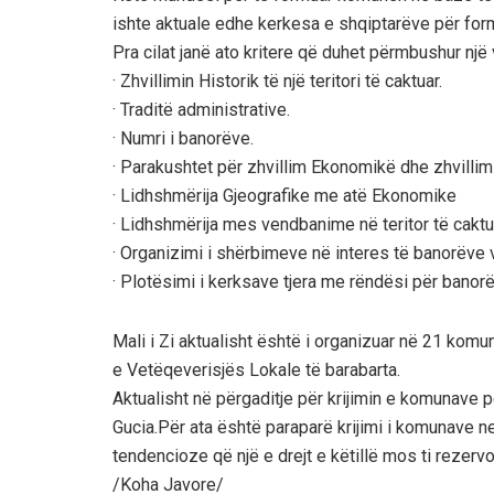
ishte aktuale edhe kerkesa e shqiptarëve për fo
Pra cilat janë ato kritere që duhet përmbushur një 
· Zhvillimin Historik të një teritori të caktuar.
· Traditë administrative.
· Numri i banorëve.
· Parakushtet për zhvillim Ekonomikë dhe zhvillimi r
· Lidhshmërija Gjeografike me atë Ekonomike
· Lidhshmërija mes vendbanime në teritor të caktua
· Organizimi i shërbimeve në interes të banorëve
· Plotësimi i kerksave tjera me rëndësi për banor
Mali i Zi aktualisht është i organizuar në 21 kom
e Vetëqeverisjës Lokale të barabarta.
Aktualisht në përgaditje për krijimin e komunave
Gucia.Për ata është paraparë krijimi i komunave ne 
tendencioze që një e drejt e këtillë mos ti rezerv
/Koha Javore/