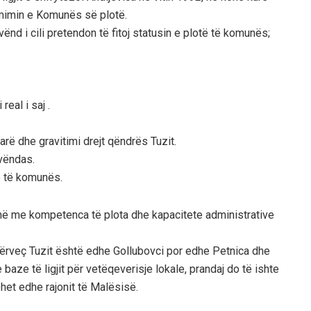
rmimin e Komunës së plotë.
vënd i cili pretendon të fitoj statusin e plotë të komunës;
eal i saj .
rë dhe gravitimi drejt qëndrës Tuzit.
 vëndas.
ë të komunës.
unë me kompetenca të plota dhe kapacitete administrative
 përveç Tuzit është edhe Gollubovci por edhe Petnica dhe
baze të ligjit për vetëqeverisje lokale, prandaj do të ishte
ohet edhe rajonit të Malësisë.