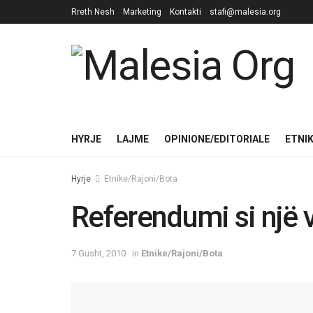
Rreth Nesh
Marketing
Kontakti
stafi@malesia.org
HYRJE
LAJME
OPINIONE/EDITORIALE
ETNI
Hyrje
Etnike/Rajoni/Bota
Referendumi si një
7 Gusht, 2010
in
Etnike/Rajoni/Bota