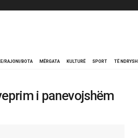
KE/RAJONI/BOTA
MËRGATA
KULTURË
SPORT
TË NDRYS
 veprim i panevojshëm