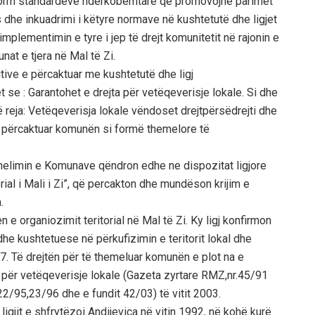
nform standardeve nderkobëmtarë që promovojnë parimet
s dhe inkuadrimi i këtyre normave në kushtetutë dhe ligjet
implementimin e tyre i jep të drejt komunitetit në rajonin e
nat e tjera në Mal të Zi.
tive e përcaktuar me kushtetutë dhe ligj
t se : Garantohet e drejta për vetëqeverisje lokale. Si dhe
reja: Vetëqeverisja lokale vëndoset drejtpërsëdrejti dhe
e përcaktuar komunën si formë themelore të
melimin e Komunave qëndron edhe ne dispozitat ligjore
rial i Mali i Zi”, që percakton dhe mundëson krijim e
.
n e organiozimit teritorial në Mal të Zi. Ky ligj konfirmon
dhe kushtetuese në përkufizimin e teritorit lokal dhe
957. Të drejtën për të themeluar komunën e plot na e
it për vetëqeverisje lokale (Gazeta zyrtare RMZ,nr.45/91
2/95,23/96 dhe e fundit 42/03) të vitit 2003.
gjit e shfrytëzoi Andijevica në vitin 1992, në kohë kurë