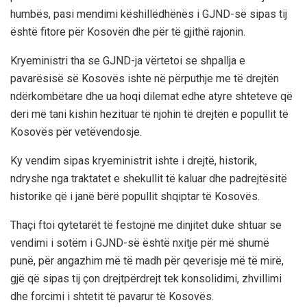
humbës, pasi mendimi këshillëdhënës i GJND-së sipas tij
është fitore për Kosovën dhe për të gjithë rajonin.
Kryeministri tha se GJND-ja vërtetoi se shpallja e
pavarësisë së Kosovës ishte në përputhje me të drejtën
ndërkombëtare dhe ua hoqi dilemat edhe atyre shteteve që
deri më tani kishin hezituar të njohin të drejtën e popullit të
Kosovës për vetëvendosje.
Ky vendim sipas kryeministrit ishte i drejtë, historik,
ndryshe nga traktatet e shekullit të kaluar dhe padrejtësitë
historike që i janë bërë popullit shqiptar të Kosovës.
Thaçi ftoi qytetarët të festojnë me dinjitet duke shtuar se
vendimi i sotëm i GJND-së është nxitje për më shumë
punë, për angazhim më të madh për qeverisje më të mirë,
gjë që sipas tij çon drejtpërdrejt tek konsolidimi, zhvillimi
dhe forcimi i shtetit të pavarur të Kosovës.