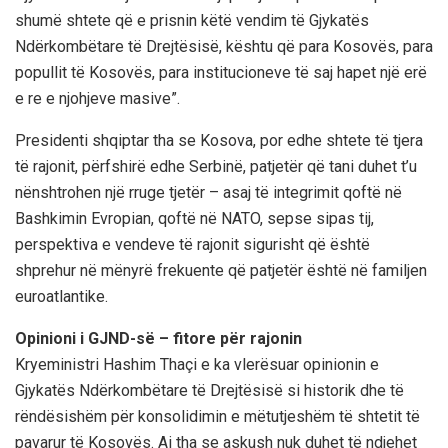
shumë shtete që e prisnin këtë vendim të Gjykatës
Ndërkombëtare të Drejtësisë, kështu që para Kosovës, para
popullit të Kosovës, para institucioneve të saj hapet një erë
e re e njohjeve masive”.
Presidenti shqiptar tha se Kosova, por edhe shtete të tjera
të rajonit, përfshirë edhe Serbinë, patjetër që tani duhet t’u
nënshtrohen një rruge tjetër – asaj të integrimit qoftë në
Bashkimin Evropian, qoftë në NATO, sepse sipas tij,
perspektiva e vendeve të rajonit sigurisht që është
shprehur në mënyrë frekuente që patjetër është në familjen
euroatlantike.
Opinioni i GJND-së – fitore për rajonin
Kryeministri Hashim Thaçi e ka vlerësuar opinionin e
Gjykatës Ndërkombëtare të Drejtësisë si historik dhe të
rëndësishëm për konsolidimin e mëtutjeshëm të shtetit të
pavarur të Kosovës. Ai tha se askush nuk duhet të ndjehet