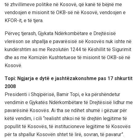
të zhvillimeve politike në Kosovë, që kanë të bëjnë me
vendosjen e misionit të OKB-së në Kosovë, vendosjen e
KFOR-it, e të tjera.
Përveç tjerash, Gjykata Ndërkombëtare e Drejtësisë
vlerëson se shpallja e pavarësisë së Kosovës nuk ishte në
kundërshtim as me Rezolutën 1244 të Këshillit të Sigurimit
dhe as me Kornizën Kushtetuese të misionit të OKB-së në
Kosovë.
Topi: Ngjarja e dytë e jashtëzakonshme pas 17 shkurtit
2008
Presidenti i Shqipërisë, Bamir Topi, e ka përshëndetur
vendimin e Gjykatës Ndërkombëtare të Drejtësisë lidhur me
pavarësinë Kosovës. Ai tha se ndihet shumë i gëzuar për
këtë vendim, i cili “realisht shkoi në të drejtën legjitime të
popullit të Kosovës, të institucioneve legjitime të Kosovës
për ta shpallur Kosovën shtet të lirë, sovran, të pavarur”.