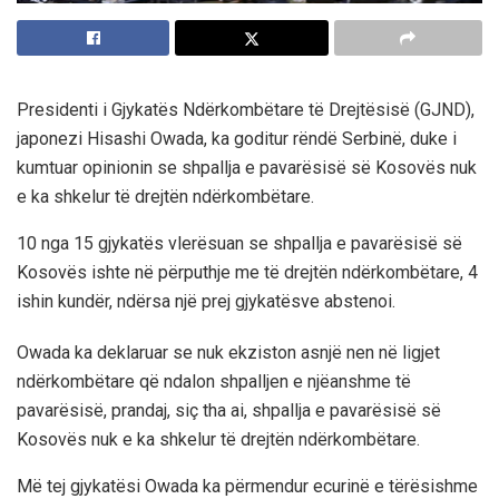
Presidenti i Gjykatës Ndërkombëtare të Drejtësisë (GJND),
japonezi Hisashi Owada, ka goditur rëndë Serbinë, duke i
kumtuar opinionin se shpallja e pavarësisë së Kosovës nuk
e ka shkelur të drejtën ndërkombëtare.
10 nga 15 gjykatës vlerësuan se shpallja e pavarësisë së
Kosovës ishte në përputhje me të drejtën ndërkombëtare, 4
ishin kundër, ndërsa një prej gjykatësve abstenoi.
Owada ka deklaruar se nuk ekziston asnjë nen në ligjet
ndërkombëtare që ndalon shpalljen e njëanshme të
pavarësisë, prandaj, siç tha ai, shpallja e pavarësisë së
Kosovës nuk e ka shkelur të drejtën ndërkombëtare.
Më tej gjykatësi Owada ka përmendur ecurinë e tërësishme