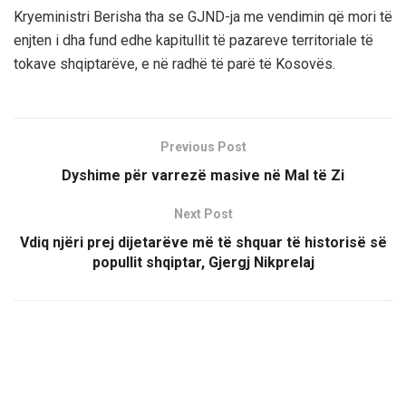
Kryeministri Berisha tha se GJND-ja me vendimin që mori të
enjten i dha fund edhe kapitullit të pazareve territoriale të
tokave shqiptarëve, e në radhë të parë të Kosovës.
Previous Post
Dyshime për varrezë masive në Mal të Zi
Next Post
Vdiq njëri prej dijetarëve më të shquar të historisë së
popullit shqiptar, Gjergj Nikprelaj