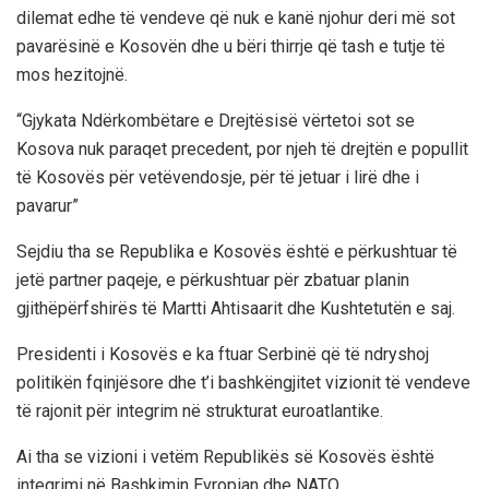
dilemat edhe të vendeve që nuk e kanë njohur deri më sot
pavarësinë e Kosovën dhe u bëri thirrje që tash e tutje të
mos hezitojnë.
“Gjykata Ndërkombëtare e Drejtësisë vërtetoi sot se
Kosova nuk paraqet precedent, por njeh të drejtën e popullit
të Kosovës për vetëvendosje, për të jetuar i lirë dhe i
pavarur”
Sejdiu tha se Republika e Kosovës është e përkushtuar të
jetë partner paqeje, e përkushtuar për zbatuar planin
gjithëpërfshirës të Martti Ahtisaarit dhe Kushtetutën e saj.
Presidenti i Kosovës e ka ftuar Serbinë që të ndryshoj
politikën fqinjësore dhe t’i bashkëngjitet vizionit të vendeve
të rajonit për integrim në strukturat euroatlantike.
Ai tha se vizioni i vetëm Republikës së Kosovës është
integrimi në Bashkimin Evropian dhe NATO.