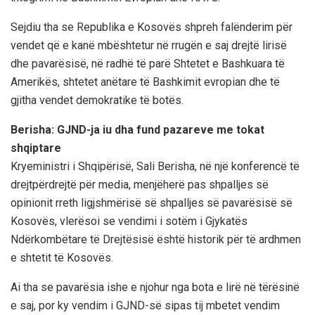
Sejdiu tha se Republika e Kosovës shpreh falënderim për
vendet që e kanë mbështetur në rrugën e saj drejtë lirisë
dhe pavarësisë, në radhë të parë Shtetet e Bashkuara të
Amerikës, shtetet anëtare të Bashkimit evropian dhe të
gjitha vendet demokratike të botës.
Berisha: GJND-ja iu dha fund pazareve me tokat
shqiptare
Kryeministri i Shqipërisë, Sali Berisha, në një konferencë të
drejtpërdrejtë për media, menjëherë pas shpalljes së
opinionit rreth ligjshmërisë së shpalljes së pavarësisë së
Kosovës, vlerësoi se vendimi i sotëm i Gjykatës
Ndërkombëtare të Drejtësisë është historik për të ardhmen
e shtetit të Kosovës.
Ai tha se pavarësia ishe e njohur nga bota e lirë në tërësinë
e saj, por ky vendim i GJND-së sipas tij mbetet vendim