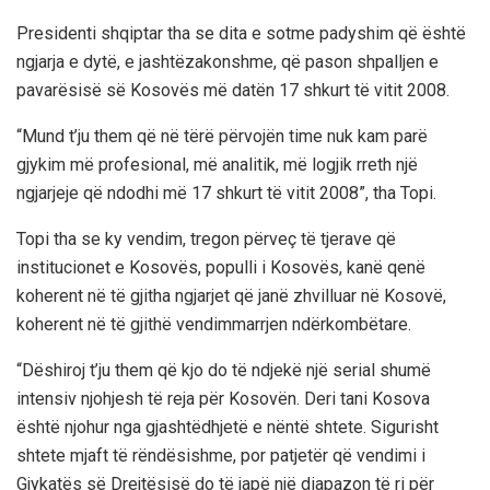
Presidenti shqiptar tha se dita e sotme padyshim që është
ngjarja e dytë, e jashtëzakonshme, që pason shpalljen e
pavarësisë së Kosovës më datën 17 shkurt të vitit 2008.
“Mund t’ju them që në tërë përvojën time nuk kam parë
gjykim më profesional, më analitik, më logjik rreth një
ngjarjeje që ndodhi më 17 shkurt të vitit 2008”, tha Topi.
Topi tha se ky vendim, tregon përveç të tjerave që
institucionet e Kosovës, populli i Kosovës, kanë qenë
koherent në të gjitha ngjarjet që janë zhvilluar në Kosovë,
koherent në të gjithë vendimmarrjen ndërkombëtare.
“Dëshiroj t’ju them që kjo do të ndjekë një serial shumë
intensiv njohjesh të reja për Kosovën. Deri tani Kosova
është njohur nga gjashtëdhjetë e nëntë shtete. Sigurisht
shtete mjaft të rëndësishme, por patjetër që vendimi i
Gjykatës së Drejtësisë do të japë një diapazon të ri për