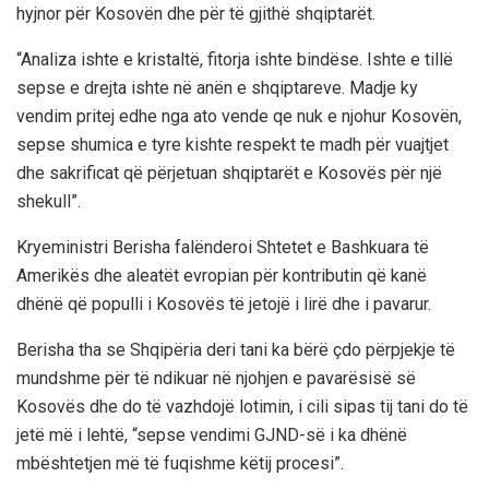
hyjnor për Kosovën dhe për të gjithë shqiptarët.
“Analiza ishte e kristaltë, fitorja ishte bindëse. Ishte e tillë
sepse e drejta ishte në anën e shqiptareve. Madje ky
vendim pritej edhe nga ato vende qe nuk e njohur Kosovën,
sepse shumica e tyre kishte respekt te madh për vuajtjet
dhe sakrificat që përjetuan shqiptarët e Kosovës për një
shekull”.
Kryeministri Berisha falënderoi Shtetet e Bashkuara të
Amerikës dhe aleatët evropian për kontributin që kanë
dhënë që populli i Kosovës të jetojë i lirë dhe i pavarur.
Berisha tha se Shqipëria deri tani ka bërë çdo përpjekje të
mundshme për të ndikuar në njohjen e pavarësisë së
Kosovës dhe do të vazhdojë lotimin, i cili sipas tij tani do të
jetë më i lehtë, “sepse vendimi GJND-së i ka dhënë
mbështetjen më të fuqishme këtij procesi”.