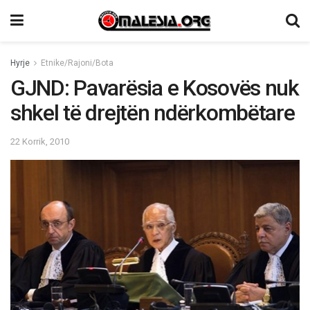
Hyrje
Etnike/Rajoni/Bota
GJND: Pavarësia e Kosovës nuk
shkel të drejtën ndërkombëtare
22 Korrik, 2010