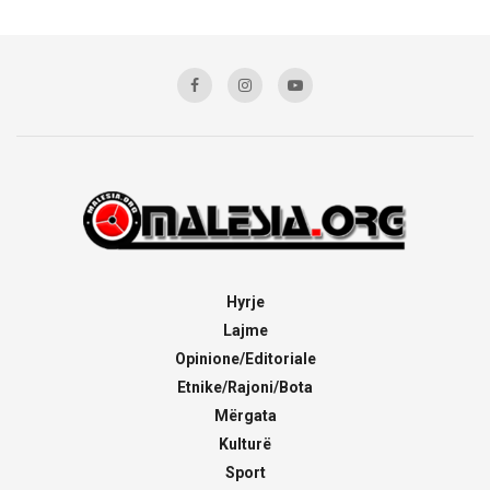
Hyrje
Lajme
Opinione/Editoriale
Etnike/Rajoni/Bota
Mërgata
Kulturë
Sport