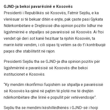
GJND-ja bekoi pavarësinë e Kosovës
Presidenti i Republikës së Kosovës, Fatmir Sejdiu, e ka
vlerësuar si të bekuar ditën e enjte, pak çaste pasi Gjykata
Ndërkombëtare e Drejtësisë dha opinion pozitiv lidhur me
ligjshmërinë e shpalljes së pavarësisë së Kosovës. Ai ftoi
vendet që deri sot kanë hezituar ta njohin Kosovën, ta
marrin këtë vendim, i cili sipas tij vetëm sa do t’i kontribuojë
paqes dhe stabilitetit në rajon.
Presidenti Sejdiu tha se GJND-ja dha opinion pozitiv për
ligjshmërinë e pavarësisë së Kosovës dhe bekoi
institucionet e Kosovës.
“Ky mendim rikonfirmoi fuqishëm se shpallja e pavarësisë
së Kosovës ka qënë në pajtim të plotë me të drejtën
ndërkombëtare dhe lirinë e popullit për vetëvendosje”.
Sejdiu tha se mendimi këshillëdhënës i GJND-së i hoqi