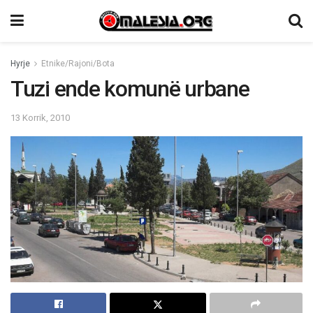
Hyrje
Etnike/Rajoni/Bota
Tuzi ende komunë urbane
13 Korrik, 2010