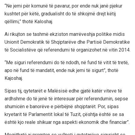
“Ne jemi për komunë të pavarur, por ende nuk janë pjekur
kushtet për këtë, gradualisht do të shkojmë drejt këtij
qëllimi,” thotë Kaloshaj.
Ai rikujton se tashmë ekziston marrëveshja politike midis
Unionit Demokratik të Shqiptarëve dhe Partisë Demokratike
të Socialistëve që referendumi të organizohet në vitin 2014.
“Me siguri referendumi do të ndodh, në fund të vitit të tretë,
apo në fund të mandatit, ende nuk jemi të sigurt”, thotë
Kajoshaj.
Sipas tij, qytetarët e Malësisë edhe gjatë katër viteve të
ardhshme do të jenë të interesuar për referendumin, sepse
shumicën e banorëve e përbëjnë shqiptarët. Por, sipas
kryetarit të Parlamentit lokal të Tuzit, çështja është se sa
është kjo reale shikuar nga aspekti ekonomik dhe financiar”.
Megjithatë,ai premton se vullneti i qytetarëve sigurisht se