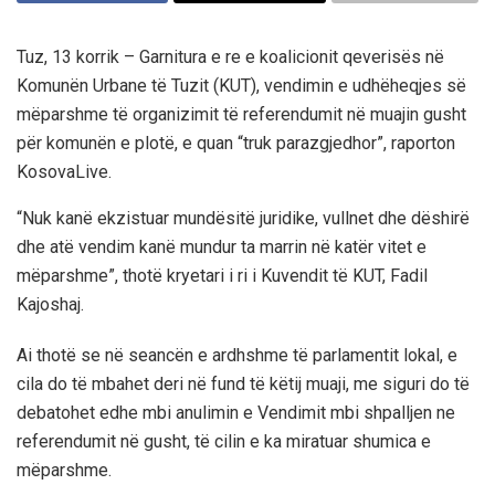
Tuz, 13 korrik – Garnitura e re e koalicionit qeverisës në
Komunën Urbane të Tuzit (KUT), vendimin e udhëheqjes së
mëparshme të organizimit të referendumit në muajin gusht
për komunën e plotë, e quan “truk parazgjedhor”, raporton
KosovaLive.
“Nuk kanë ekzistuar mundësitë juridike, vullnet dhe dëshirë
dhe atë vendim kanë mundur ta marrin në katër vitet e
mëparshme”, thotë kryetari i ri i Kuvendit të KUT, Fadil
Kajoshaj.
Ai thotë se në seancën e ardhshme të parlamentit lokal, e
cila do të mbahet deri në fund të këtij muaji, me siguri do të
debatohet edhe mbi anulimin e Vendimit mbi shpalljen ne
referendumit në gusht, të cilin e ka miratuar shumica e
mëparshme.