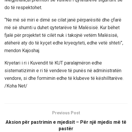
do të respektohet.
“Ne më së miri e dimë se cilat janë përparësitë dhe çfarë
më së shumti u duhet qytetarëve të Malësisë. Kur bëhet
fjalë për projektet të cilët nuk i takojnë vetëm Malësisë,
atëherë aty do të kyçet edhe kryeqyteti, edhe vetë shteti”,
mendon Kajoshaj.
Kryetari i ri i Kuvendit të KUT paralajmëron edhe
sistematizimin e ri të vendeve të punës në administratën
vendore, si dhe formimin edhe të klubeve të këshilltarëve.
/Koha Net/
Previous Post
Aksion për pastrimin e mjedisit – Për një mjedis më të
pastër