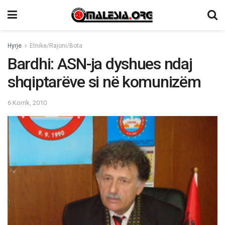
Hyrje
Etnike/Rajoni/Bota
Bardhi: ASN-ja dyshues ndaj
shqiptarëve si në komunizëm
6 Korrik, 2010