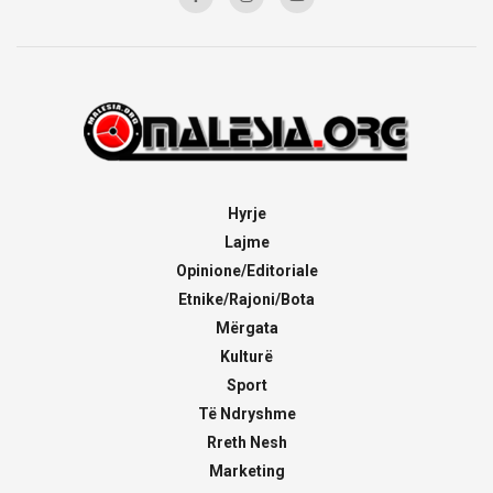
Hyrje
Lajme
Opinione/Editoriale
Etnike/Rajoni/Bota
Mërgata
Kulturë
Sport
Të Ndryshme
Rreth Nesh
Marketing