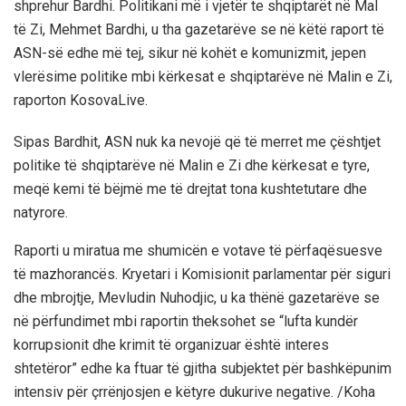
shprehur Bardhi. Politikani më i vjetër te shqiptarët në Mal
të Zi, Mehmet Bardhi, u tha gazetarëve se në këtë raport të
ASN-së edhe më tej, sikur në kohët e komunizmit, jepen
vlerësime politike mbi kërkesat e shqiptarëve në Malin e Zi,
raporton KosovaLive.
Sipas Bardhit, ASN nuk ka nevojë që të merret me çështjet
politike të shqiptarëve në Malin e Zi dhe kërkesat e tyre,
meqë kemi të bëjmë me të drejtat tona kushtetutare dhe
natyrore.
Raporti u miratua me shumicën e votave të përfaqësuesve
të mazhorancës. Kryetari i Komisionit parlamentar për siguri
dhe mbrojtje, Mevludin Nuhodjic, u ka thënë gazetarëve se
në përfundimet mbi raportin theksohet se “lufta kundër
korrupsionit dhe krimit të organizuar është interes
shtetëror” edhe ka ftuar të gjitha subjektet për bashkëpunim
intensiv për çrrënjosjen e këtyre dukurive negative. /Koha