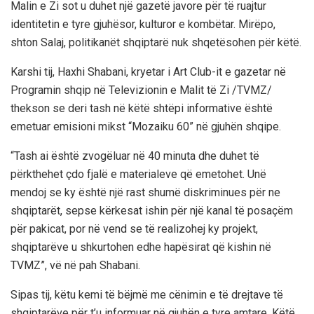
Malin e Zi sot u duhet një gazetë javore për të ruajtur
identitetin e tyre gjuhësor, kulturor e kombëtar. Mirëpo,
shton Salaj, politikanët shqiptarë nuk shqetësohen për këtë.
Karshi tij, Haxhi Shabani, kryetar i Art Club-it e gazetar në
Programin shqip në Televizionin e Malit të Zi /TVMZ/
thekson se deri tash në këtë shtëpi informative është
emetuar emisioni mikst “Mozaiku 60” në gjuhën shqipe.
“Tash ai është zvogëluar në 40 minuta dhe duhet të
përkthehet çdo fjalë e materialeve që emetohet. Unë
mendoj se ky është një rast shumë diskriminues për ne
shqiptarët, sepse kërkesat ishin për një kanal të posaçëm
për pakicat, por në vend se të realizohej ky projekt,
shqiptarëve u shkurtohen edhe hapësirat që kishin në
TVMZ”, vë në pah Shabani.
Sipas tij, këtu kemi të bëjmë me cënimin e të drejtave të
shqiptarëve për t’u informuar në gjuhën e tyre amtare. Këtë