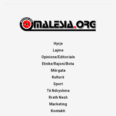
Hyrje
Lajme
Opinione/Editoriale
Etnike/Rajoni/Bota
Mërgata
Kulturë
Sport
Të Ndryshme
Rreth Nesh
Marketing
Kontakti