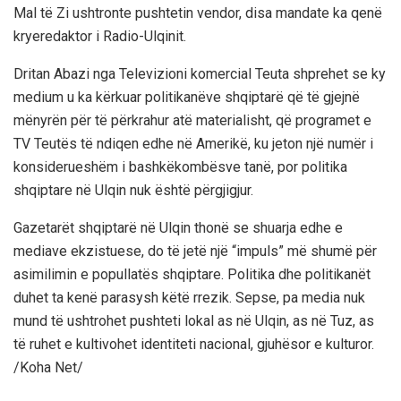
Mal të Zi ushtronte pushtetin vendor, disa mandate ka qenë
kryeredaktor i Radio-Ulqinit.
Dritan Abazi nga Televizioni komercial Teuta shprehet se ky
medium u ka kërkuar politikanëve shqiptarë që të gjejnë
mënyrën për të përkrahur atë materialisht, që programet e
TV Teutës të ndiqen edhe në Amerikë, ku jeton një numër i
konsiderueshëm i bashkëkombësve tanë, por politika
shqiptare në Ulqin nuk është përgjigjur.
Gazetarët shqiptarë në Ulqin thonë se shuarja edhe e
mediave ekzistuese, do të jetë një “impuls” më shumë për
asimilimin e popullatës shqiptare. Politika dhe politikanët
duhet ta kenë parasysh këtë rrezik. Sepse, pa media nuk
mund të ushtrohet pushteti lokal as në Ulqin, as në Tuz, as
të ruhet e kultivohet identiteti nacional, gjuhësor e kulturor.
/Koha Net/