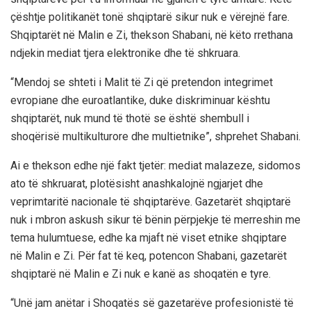
çështje politikanët tonë shqiptarë sikur nuk e vërejnë fare.
Shqiptarët në Malin e Zi, thekson Shabani, në këto rrethana
ndjekin mediat tjera elektronike dhe të shkruara.
“Mendoj se shteti i Malit të Zi që pretendon integrimet
evropiane dhe euroatlantike, duke diskriminuar kështu
shqiptarët, nuk mund të thotë se është shembull i
shoqërisë multikulturore dhe multietnike”, shprehet Shabani.
Ai e thekson edhe një fakt tjetër: mediat malazeze, sidomos
ato të shkruarat, plotësisht anashkalojnë ngjarjet dhe
veprimtaritë nacionale të shqiptarëve. Gazetarët shqiptarë
nuk i mbron askush sikur të bënin përpjekje të merreshin me
tema hulumtuese, edhe ka mjaft në viset etnike shqiptare
në Malin e Zi. Për fat të keq, potencon Shabani, gazetarët
shqiptarë në Malin e Zi nuk e kanë as shoqatën e tyre.
“Unë jam anëtar i Shoqatës së gazetarëve profesionistë të