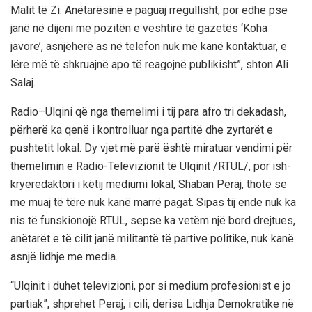
Malit të Zi. Anëtarësinë e paguaj rregullisht, por edhe pse
janë në dijeni me pozitën e vështirë të gazetës ‘Koha
javore’, asnjëherë as në telefon nuk më kanë kontaktuar, e
lëre më të shkruajnë apo të reagojnë publikisht”, shton Ali
Salaj.
Radio–Ulqini që nga themelimi i tij para afro tri dekadash,
përherë ka qenë i kontrolluar nga partitë dhe zyrtarët e
pushtetit lokal. Dy vjet më parë është miratuar vendimi për
themelimin e Radio-Televizionit të Ulqinit /RTUL/, por ish-
kryeredaktori i këtij mediumi lokal, Shaban Peraj, thotë se
me muaj të tërë nuk kanë marrë pagat. Sipas tij ende nuk ka
nis të funskionojë RTUL, sepse ka vetëm një bord drejtues,
anëtarët e të cilit janë militantë të partive politike, nuk kanë
asnjë lidhje me media.
“Ulqinit i duhet televizioni, por si medium profesionist e jo
partiak”, shprehet Peraj, i cili, derisa Lidhja Demokratike në