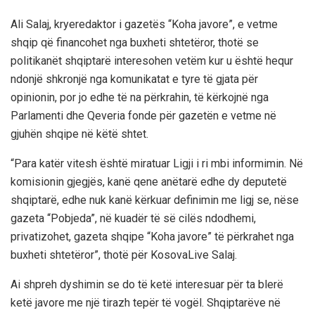
Ali Salaj, kryeredaktor i gazetës “Koha javore”, e vetme
shqip që financohet nga buxheti shtetëror, thotë se
politikanët shqiptarë interesohen vetëm kur u është hequr
ndonjë shkronjë nga komunikatat e tyre të gjata për
opinionin, por jo edhe të na përkrahin, të kërkojnë nga
Parlamenti dhe Qeveria fonde për gazetën e vetme në
gjuhën shqipe në këtë shtet.
“Para katër vitesh është miratuar Ligji i ri mbi informimin. Në
komisionin gjegjës, kanë qene anëtarë edhe dy deputetë
shqiptarë, edhe nuk kanë kërkuar definimin me ligj se, nëse
gazeta “Pobjeda”, në kuadër të së cilës ndodhemi,
privatizohet, gazeta shqipe “Koha javore” të përkrahet nga
buxheti shtetëror”, thotë për KosovaLive Salaj.
Ai shpreh dyshimin se do të ketë interesuar për ta blerë
ketë javore me një tirazh tepër të vogël. Shqiptarëve në