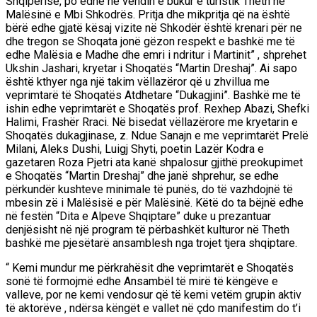
Shqipërisë, po edhe në vendin e bukur e turistik Theth në
Malësinë e Mbi Shkodrës. Pritja dhe mikpritja që na është
bërë edhe gjatë kësaj vizite në Shkodër është krenari për ne
dhe tregon se Shoqata jonë gëzon respekt e bashkë me të
edhe Malësia e Madhe dhe emri i ndritur i Martinit” , shprehet
Ukshin Jashari, kryetar i Shoqatës “Martin Dreshaj”. Ai sapo
është kthyer nga një takim vëllazëror që u zhvillua me
veprimtarë të Shoqatës Atdhetare “Dukagjini”. Bashkë me të
ishin edhe veprimtarët e Shoqatës prof. Rexhep Abazi, Shefki
Halimi, Frashër Rraci. Në bisedat vëllazërore me kryetarin e
Shoqatës dukagjinase, z. Ndue Sanajn e me veprimtarët Prelë
Milani, Aleks Dushi, Luigj Shyti, poetin Lazër Kodra e
gazetaren Roza Pjetri ata kanë shpalosur gjithë preokupimet
e Shoqatës “Martin Dreshaj” dhe janë shprehur, se edhe
përkundër kushteve minimale të punës, do të vazhdojnë të
mbesin zë i Malësisë e për Malësinë. Këtë do ta bëjnë edhe
në festën “Dita e Alpeve Shqiptare” duke u prezantuar
denjësisht në një program të përbashkët kulturor në Theth
bashkë me pjesëtarë ansamblesh nga trojet tjera shqiptare.
“ Kemi mundur me përkrahësit dhe veprimtarët e Shoqatës
sonë të formojmë edhe Ansambël të mirë të këngëve e
valleve, por ne kemi vendosur që të kemi vetëm grupin aktiv
të aktorëve , ndërsa këngët e vallet në çdo manifestim do t’i