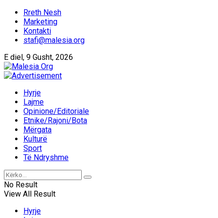
Rreth Nesh
Marketing
Kontakti
stafi@malesia.org
E diel, 9 Gusht, 2026
Hyrje
Lajme
Opinione/Editoriale
Etnike/Rajoni/Bota
Mërgata
Kulturë
Sport
Të Ndryshme
No Result
View All Result
Hyrje