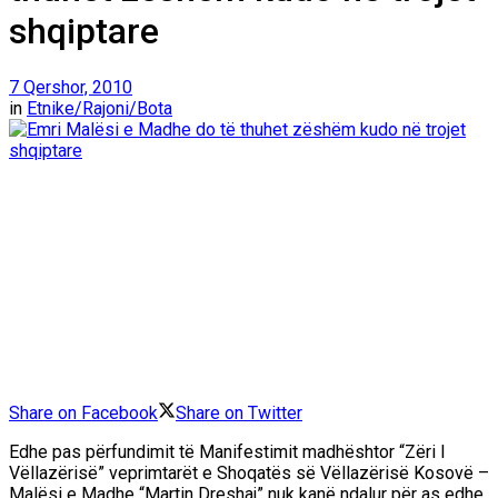
shqiptare
7 Qershor, 2010
in
Etnike/Rajoni/Bota
Share on Facebook
Share on Twitter
Edhe pas përfundimit të Manifestimit madhështor “Zëri I
Vëllazërisë” veprimtarët e Shoqatës së Vëllazërisë Kosovë –
Malësi e Madhe “Martin Dreshaj” nuk kanë ndalur për as edhe