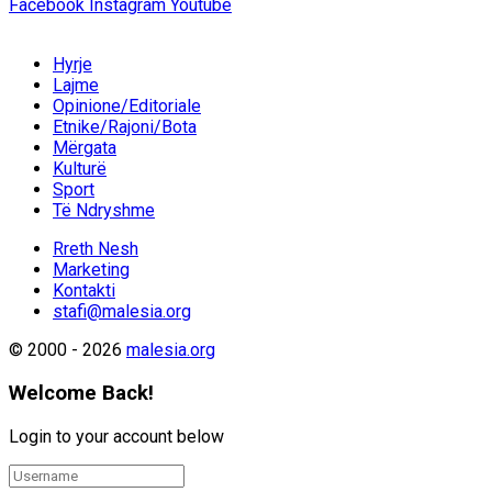
Facebook
Instagram
Youtube
Hyrje
Lajme
Opinione/Editoriale
Etnike/Rajoni/Bota
Mërgata
Kulturë
Sport
Të Ndryshme
Rreth Nesh
Marketing
Kontakti
stafi@malesia.org
© 2000 - 2026
malesia.org
Welcome Back!
Login to your account below