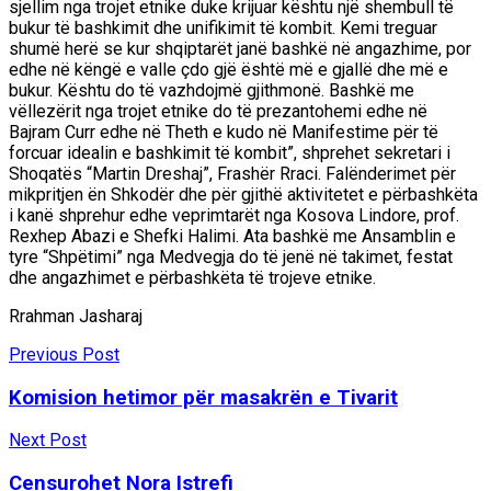
sjellim nga trojet etnike duke krijuar kështu një shembull të
bukur të bashkimit dhe unifikimit të kombit. Kemi treguar
shumë herë se kur shqiptarët janë bashkë në angazhime, por
edhe në këngë e valle çdo gjë është më e gjallë dhe më e
bukur. Kështu do të vazhdojmë gjithmonë. Bashkë me
vëllezërit nga trojet etnike do të prezantohemi edhe në
Bajram Curr edhe në Theth e kudo në Manifestime për të
forcuar idealin e bashkimit të kombit”, shprehet sekretari i
Shoqatës “Martin Dreshaj”, Frashër Rraci. Falënderimet për
mikpritjen ën Shkodër dhe për gjithë aktivitetet e përbashkëta
i kanë shprehur edhe veprimtarët nga Kosova Lindore, prof.
Rexhep Abazi e Shefki Halimi. Ata bashkë me Ansamblin e
tyre “Shpëtimi” nga Medvegja do të jenë në takimet, festat
dhe angazhimet e përbashkëta të trojeve etnike.
Rrahman Jasharaj
Previous Post
Komision hetimor për masakrën e Tivarit
Next Post
Censurohet Nora Istrefi