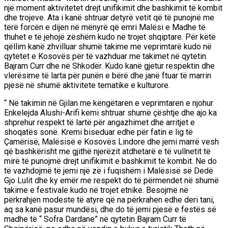
një moment aktivitetet drejt unifikimit dhe bashkimit të kombit
dhe trojeve. Ata i kanë shtruar detyrë vetit që të punojnë me
tërë forcën e dijen në mënyrë që emri Malësi e Madhe të
thuhet e të jehojë zëshëm kudo në trojet shqiptare. Për këtë
qëllim kanë zhvilluar shumë takime me veprimtarë kudo në
qytetet e Kosovës për të vazhduar me takimet në qytetin
Bajram Curr dhe në Shkodër. Kudo kanë gjetur respektin dhe
vlerësime të larta për punën e bërë dhe janë ftuar të marrin
pjesë në shumë aktivitete tematike e kulturore.
“ Në takimin në Gjilan me këngëtaren e veprimtaren e njohur
Enkelejda Alushi-Arifi kemi shtruar shumë çështje dhe ajo ka
shprehur respekt të lartë për angazhimet dhe arritjet e
shoqatës sonë. Kremi biseduar edhe për fatin e lig të
Çamërisë, Malësisë e Kosovës Lindore dhe jemi marrë vesh
që bashkërisht me gjithë njerëzit atdhetarë e të vullnetit të
mirë të punojmë drejt unifikimit e bashkimit të kombit. Ne do
të vazhdojmë të jemi një zë i fuqishëm i Malësisë së Dedë
Gjo Lulit dhe ky emër me respekt do të përmendet në shumë
takime e festivale kudo në trojet etnike. Besojmë në
përkrahjen modeste të atyre që na përkrahen edhe deri tani,
aq sa kanë pasur mundësi, dhe do të jemi pjesë e festës së
madhe të “ Sofra Dardane” në qytetin Bajram Curr të