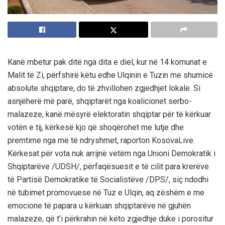
Kanë mbetur pak ditë nga dita e diel, kur në 14 komunat e
Malit të Zi, përfshirë këtu edhe Ulqinin e Tuzin me shumicë
absolute shqiptare, do të zhvillohen zgjedhjet lokale. Si
asnjëherë më parë, shqiptarët nga koalicionet serbo-
malazeze, kanë mësyrë elektoratin shqiptar për të kërkuar
votën e tij, kërkesë kjo që shoqërohet me lutje dhe
premtime nga më të ndryshmet, raporton KosovaLive.
Kërkesat për vota nuk arrijnë vetëm nga Unioni Demokratik i
Shqiptarëve /UDSH/, përfaqësuesit e të cilit para krerëve
të Partisë Demokratike të Socialistëve /DPS/, siç ndodhi
në tubimet promovuese në Tuz e Ulqin, aq zëshëm e me
emocione të papara u kërkuan shqiptarëve në gjuhën
malazeze, që t’i përkrahin në këto zgjedhje duke i porositur