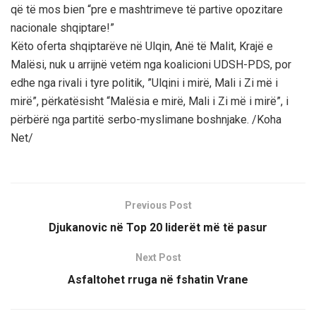
që të mos bien “pre e mashtrimeve të partive opozitare
nacionale shqiptare!”
Këto oferta shqiptarëve në Ulqin, Anë të Malit, Krajë e
Malësi, nuk u arrijnë vetëm nga koalicioni UDSH-PDS, por
edhe nga rivali i tyre politik, ”Ulqini i mirë, Mali i Zi më i
mirë”, përkatësisht “Malësia e mirë, Mali i Zi më i mirë”, i
përbërë nga partitë serbo-myslimane boshnjake. /Koha
Net/
Previous Post
Djukanovic në Top 20 liderët më të pasur
Next Post
Asfaltohet rruga në fshatin Vrane