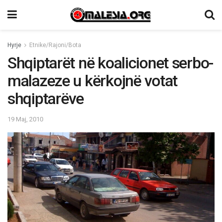
Hyrje
Etnike/Rajoni/Bota
Shqiptarët në koalicionet serbo-
malazeze u kërkojnë votat
shqiptarëve
19 Maj, 2010