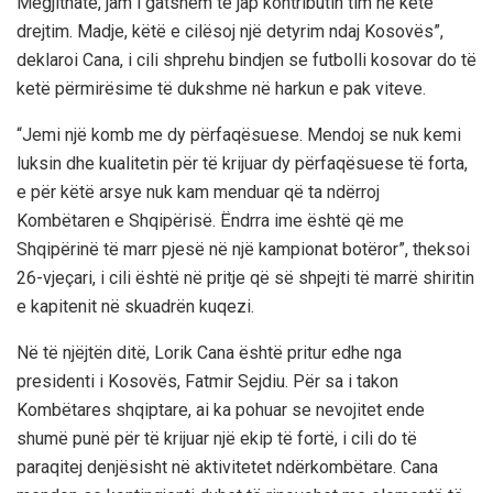
Megjithatë, jam i gatshëm të jap kontributin tim në këtë
drejtim. Madje, këtë e cilësoj një detyrim ndaj Kosovës”,
deklaroi Cana, i cili shprehu bindjen se futbolli kosovar do të
ketë përmirësime të dukshme në harkun e pak viteve.
“Jemi një komb me dy përfaqësuese. Mendoj se nuk kemi
luksin dhe kualitetin për të krijuar dy përfaqësuese të forta,
e për këtë arsye nuk kam menduar që ta ndërroj
Kombëtaren e Shqipërisë. Ëndrra ime është që me
Shqipërinë të marr pjesë në një kampionat botëror”, theksoi
26-vjeçari, i cili është në pritje që së shpejti të marrë shiritin
e kapitenit në skuadrën kuqezi.
Në të njëjtën ditë, Lorik Cana është pritur edhe nga
presidenti i Kosovës, Fatmir Sejdiu. Për sa i takon
Kombëtares shqiptare, ai ka pohuar se nevojitet ende
shumë punë për të krijuar një ekip të fortë, i cili do të
paraqitej denjësisht në aktivitetet ndërkombëtare. Cana