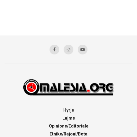
Hyrje
Lajme
Opinione/Editoriale
Etnike/Rajoni/Bota