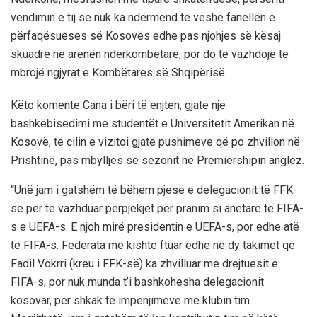
vendimin e tij se nuk ka ndërmend të veshë fanellën e
përfaqësueses së Kosovës edhe pas njohjes së kësaj
skuadre në arenën ndërkombëtare, por do të vazhdojë të
mbrojë ngjyrat e Kombëtares së Shqipërisë.
Këto komente Cana i bëri të enjten, gjatë një
bashkëbisedimi me studentët e Universitetit Amerikan në
Kosovë, të cilin e vizitoi gjatë pushimeve që po zhvillon në
Prishtinë, pas mbylljes së sezonit në Premiershipin anglez.
“Unë jam i gatshëm të bëhem pjesë e delegacionit të FFK-
së për të vazhduar përpjekjet për pranim si anëtarë të FIFA-
s e UEFA-s. E njoh mirë presidentin e UEFA-s, por edhe atë
të FIFA-s. Federata më kishte ftuar edhe në dy takimet që
Fadil Vokrri (kreu i FFK-së) ka zhvilluar me drejtuesit e
FIFA-s, por nuk munda t’i bashkohesha delegacionit
kosovar, për shkak të impenjimeve me klubin tim.