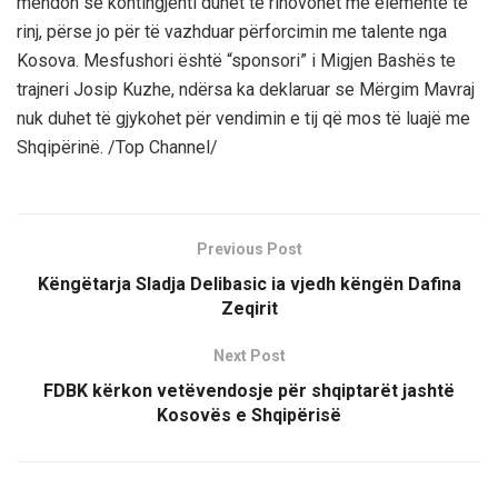
mendon se kontingjenti duhet të rinovohet me elementë të
rinj, përse jo për të vazhduar përforcimin me talente nga
Kosova. Mesfushori është “sponsori” i Migjen Bashës te
trajneri Josip Kuzhe, ndërsa ka deklaruar se Mërgim Mavraj
nuk duhet të gjykohet për vendimin e tij që mos të luajë me
Shqipërinë. /Top Channel/
Previous Post
Këngëtarja Sladja Delibasic ia vjedh këngën Dafina
Zeqirit
Next Post
FDBK kërkon vetëvendosje për shqiptarët jashtë
Kosovës e Shqipërisë