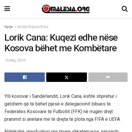
Hyrje
Etnike/Rajoni/Bota
Lorik Cana: Kuqezi edhe nëse
Kosova bëhet me Kombëtare
14 Maj, 2010
Ylli kosovar i Sandërlendit, Lorik Cana, është shprehur i
gatshëm që të bëhet pjesë e delegacionit lobues të
Federatës Kosovare të Futbollit (FFK) në rrugën drejt
pranimit si anëtare me të drejta të plota nga FIFA e UEFA.
Ndërkohë, mesfushori me tipare shkatërruese, përsëriti