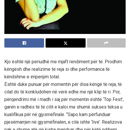
Kjo është një periudhë me mjaft rendiment për të. Prodhim
këngësh dhe realizime të reja si dhe performanca të
këndshme e impenjim total.
Është duke punuar për momentin për disa këngë të reja, të
cilat do të konkludohen në verë edhe me një klip të ri. Por,
përqendrimi më i madh i saj për momentin është ‘Top Fest’,
garën e radhës të të cilit e kaloi me shumë sukses teksa u
kualifikua për në gjysmëfinale. “Sapo kam përfunduar
pjesëmarrjen në gjysmëfinalen, e cila ishte ‘live’. Realizova
pak a shume atë që kisha menduar dhe për këtë ndihem