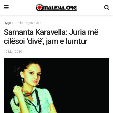
Hyrje
Etnike/Rajoni/Bota
Samanta Karavella: Juria më
cilësoi ‘divë’, jam e lumtur
10 Maj, 2010