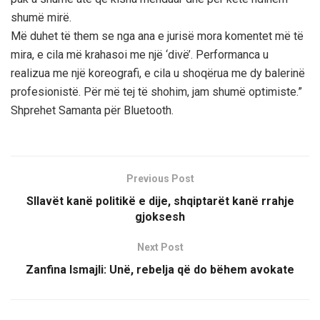
shumë mirë.
Më duhet të them se nga ana e jurisë mora komentet më të
mira, e cila më krahasoi me një ‘divë’. Performanca u
realizua me një koreografi, e cila u shoqërua me dy balerinë
profesionistë. Për më tej të shohim, jam shumë optimiste.”
Shprehet Samanta për Bluetooth.
Previous Post
Sllavët kanë politikë e dije, shqiptarët kanë rrahje
gjoksesh
Next Post
Zanfina Ismajli: Unë, rebelja që do bëhem avokate