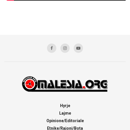
Hyrje
Lajme
Opinione/Editoriale
Etnike/Rajoni/Bota