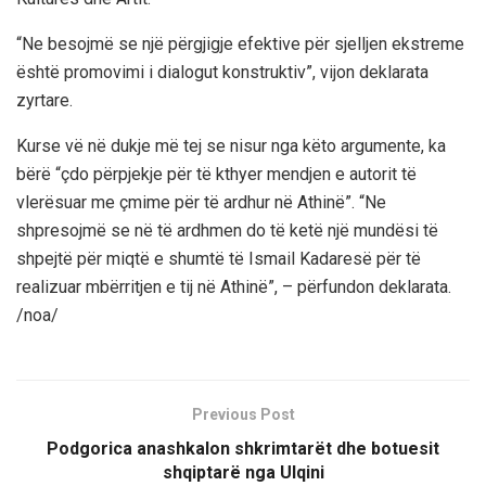
“Ne besojmë se një përgjigje efektive për sjelljen ekstreme
është promovimi i dialogut konstruktiv”, vijon deklarata
zyrtare.
Kurse vë në dukje më tej se nisur nga këto argumente, ka
bërë “çdo përpjekje për të kthyer mendjen e autorit të
vlerësuar me çmime për të ardhur në Athinë”. “Ne
shpresojmë se në të ardhmen do të ketë një mundësi të
shpejtë për miqtë e shumtë të Ismail Kadaresë për të
realizuar mbërritjen e tij në Athinë”, – përfundon deklarata.
/noa/
Previous Post
Podgorica anashkalon shkrimtarët dhe botuesit
shqiptarë nga Ulqini