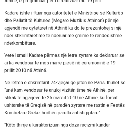
Athinë, e programuar për t’u realizuar më 19 prill.
Kadare ishte i ftuar nga autoritetet e Ministrisë së Kulturës
dhe Pallatit të Kulturës (Megaro Muzikis Athinon) për një
agjendë me qytetarët në Athinë ku do të prezantohej si një
ndër shkrimtarët më të nderuar me çmime të rëndësishme
ndërkombëtare.
Vetë Ismail Kadare përmes një letre zyrtare ka deklaruar se
ai ka vendosur të mos marrë pjesë në ceremoninë e 19
prillit 2010 në Athinë.
Në letrën e shkrimtarit 74-vjeçar që jeton në Paris, thuhet se
“unë kam vendosur të anuloj vizitën time në Athinë, për
shkak të ngjarjeve të 25 marsit 2010 në Athinë, ku forcat
ushtarake të Greqisë në paradën zyrtare me rastin e Festës
Kombëtare Greke, hodhën parulla antishqiptare”.
“Këto thirrje u karakterizuan nga doza racizmi kundër