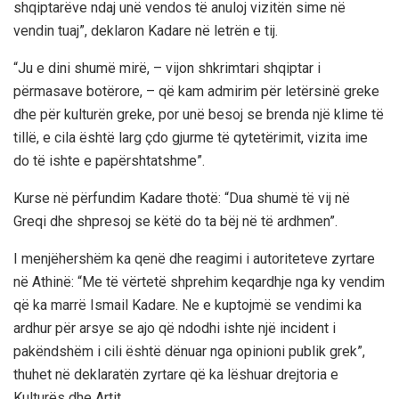
shqiptarëve ndaj unë vendos të anuloj vizitën sime në
vendin tuaj”, deklaron Kadare në letrën e tij.
“Ju e dini shumë mirë, – vijon shkrimtari shqiptar i
përmasave botërore, – që kam admirim për letërsinë greke
dhe për kulturën greke, por unë besoj se brenda një klime të
tillë, e cila është larg çdo gjurme të qytetërimit, vizita ime
do të ishte e papërshtatshme”.
Kurse në përfundim Kadare thotë: “Dua shumë të vij në
Greqi dhe shpresoj se këtë do ta bëj në të ardhmen”.
I menjëhershëm ka qenë dhe reagimi i autoriteteve zyrtare
në Athinë: “Me të vërtetë shprehim keqardhje nga ky vendim
që ka marrë Ismail Kadare. Ne e kuptojmë se vendimi ka
ardhur për arsye se ajo që ndodhi ishte një incident i
pakëndshëm i cili është dënuar nga opinioni publik grek”,
thuhet në deklaratën zyrtare që ka lëshuar drejtoria e
Kulturës dhe Artit.