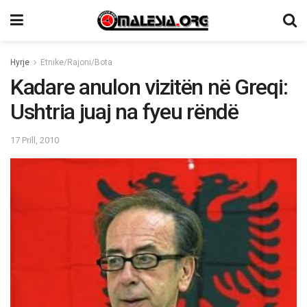
Hyrje
Etnike/Rajoni/Bota
Kadare anulon vizitën në Greqi:
Ushtria juaj na fyeu rëndë
17 Prill, 2010