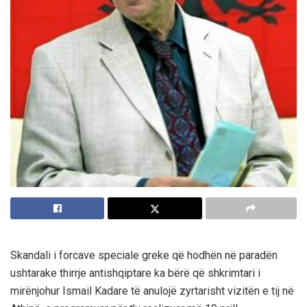
Skandali i forcave speciale greke që hodhën në paradën
ushtarake thirrje antishqiptare ka bërë që shkrimtari i
mirënjohur Ismail Kadare të anulojë zyrtarisht vizitën e tij në