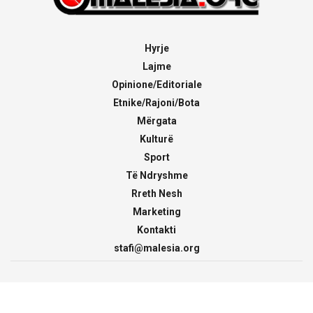
Hyrje
Lajme
Opinione/Editoriale
Etnike/Rajoni/Bota
Mërgata
Kulturë
Sport
Të Ndryshme
Rreth Nesh
Marketing
Kontakti
stafi@malesia.org
© 2000 - 2026
malesia.org