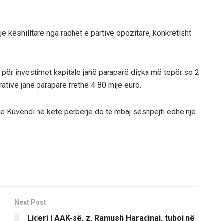
jë këshilltarë nga radhët e partive opozitare, konkretisht
0, për investimet kapitale janë paraparë diçka më tepër se 2
ative janë paraparë rrethë 4 80 mijë euro.
se Kuvendi në këtë përbërje do të mbaj sëshpejti edhe një
Next Post
Lideri i AAK-së, z. Ramush Haradinaj, tuboi në