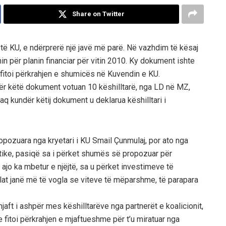
Share on Twitter
ë KU, e ndërprerë një javë më parë. Në vazhdim të kësaj
n për planin financiar për vitin 2010. Ky dokument ishte
 fitoi përkrahjen e shumicës në Kuvendin e KU.
ër këtë dokument votuan 10 këshilltarë, nga LD në MZ,
kaq kundër këtij dokument u deklarua këshilltari i
ozuara nga kryetari i KU Smail Çunmulaj, por ato nga
tike, pasiqë sa i përket shumës së propozuar për
ajo ka mbetur e njëjtë, sa u përket investimeve të
ilat janë më të vogla se viteve të mëparshme, të parapara
aft i ashpër mes këshilltarëve nga partnerët e koalicionit,
 fitoi përkrahjen e mjaftueshme për t’u miratuar nga