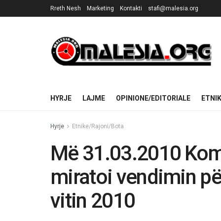
Rreth Nesh
Marketing
Kontakti
stafi@malesia.org
HYRJE
LAJME
OPINIONE/EDITORIALE
ETNI
Hyrje
Etnike/Rajoni/Bota
Më 31.03.2010 Kom
miratoi vendimin për
vitin 2010