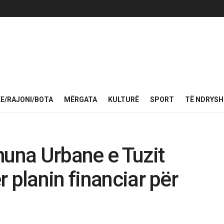
KE/RAJONI/BOTA
MËRGATA
KULTURË
SPORT
TË NDRYS
una Urbane e Tuzit
 planin financiar për