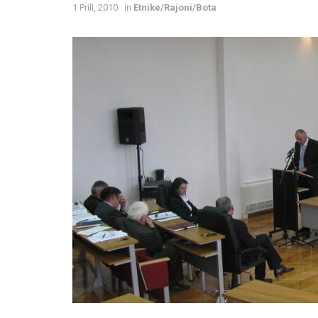
1 Prill, 2010
in
Etnike/Rajoni/Bota