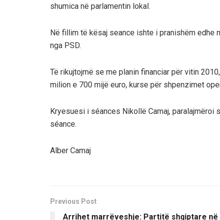
shumica në parlamentin lokal.
Në fillim të kësaj seance ishte i pranishëm edhe n
nga PSD.
Të rikujtojmë se me planin financiar për vitin 201
milion e 700 mijë euro, kurse për shpenzimet oper
Kryesuesi i séances Nikollë Camaj, paralajmëroi 
séance.
Alber Camaj
Previous Post
Arrihet marrëveshje: Partitë shqiptare në