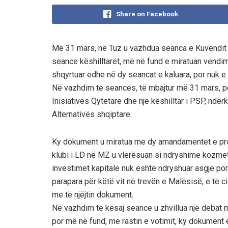
Share on Facebook
Më 31 mars, në Tuz u vazhdua seanca e Kuvendit t
seance këshilltarët, më në fund e miratuan vendimi
shqyrtuar edhe në dy seancat e kaluara, por nuk e
Në vazhdim të seancës, të mbajtur më 31 mars, p
Inisiativës Qytetare dhe një këshilltar i PSP, ndër
Alternativës shqiptare.
Ky dokument u miratua me dy amandamentet e prop
klubi i LD në MZ u vlerësuan si ndryshime kozme
investimet kapitale nuk është ndryshuar asgjë por 
parapara për këtë vit në trevën e Malësisë, e të c
me të njëjtin dokument.
Në vazhdim të kësaj seance u zhvillua një debat mj
por më në fund, me rastin e votimit, ky dokument e