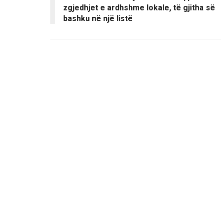
zgjedhjet e ardhshme lokale, të gjitha së
bashku në një listë