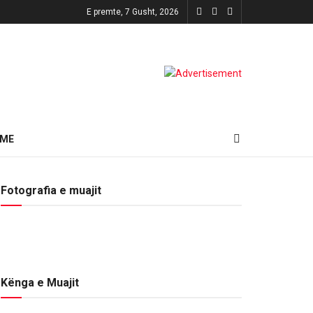
E premte, 7 Gusht, 2026
HME
Fotografia e muajit
Kënga e Muajit