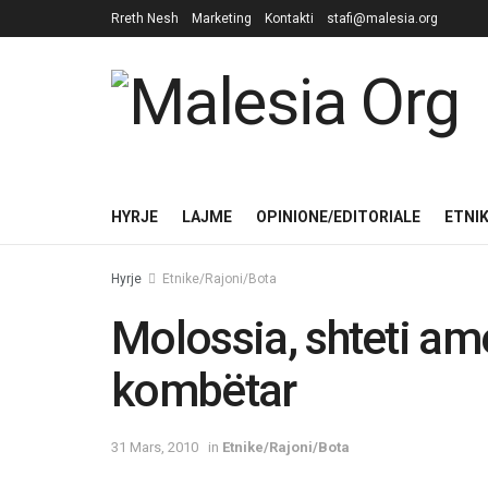
Rreth Nesh
Marketing
Kontakti
stafi@malesia.org
HYRJE
LAJME
OPINIONE/EDITORIALE
ETNI
Hyrje
Etnike/Rajoni/Bota
Molossia, shteti am
kombëtar
31 Mars, 2010
in
Etnike/Rajoni/Bota