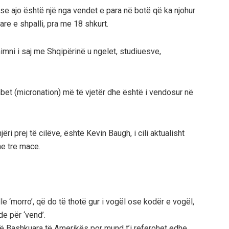
se ajo është një nga vendet e para në botë që ka njohur
are e shpalli, pra me 18 shkurt.
himni i saj me Shqipërinë u ngelet, studiuesve,
et (micronation) më të vjetër dhe është i vendosur në
ri prej të cilëve, është Kevin Baugh, i cili aktualisht
he tre mace.
lle ‘morro’, që do të thotë gur i vogël ose kodër e vogël,
e për ‘vend’.
të Bashkuara të Amerikës por mund t’i referohet edhe