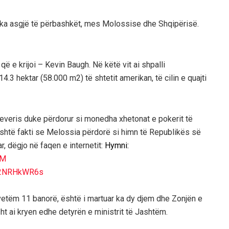
uk ka asgjë të përbashkët, mes Molossise dhe Shqipërisë.
 që e krijoi – Kevin Baugh. Në këtë vit ai shpalli
4.3 hektar (58.000 m2) të shtetit amerikan, të cilin e quajti
qeveris duke përdorur si monedha xhetonat e pokerit të
është fakti se Melossia përdorë si himn të Republikës së
r, dëgjo në faqen e internetit:
Hymni:
DM
yG2NRHkWR6s
vetëm 11 banorë, është i martuar ka dy djem dhe Zonjën e
ht ai kryen edhe detyrën e ministrit të Jashtëm.