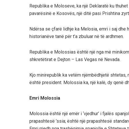
Republika e Moloseve, ka një Deklaratë ku thuhet 
pavarësinë e Kosovës, një ditë pasi Prishtina zyrt
Ndërsa se çfarë lidhje ka Melosia, emri i saj dhe 
historianëve tanë për t’a zbuluar në të ardhmen.
Republika e Molossias është një nga më minikomb
shkretëtirat e Dejton – Las Vegas në Nevada.
Kjo minirepublik ka vetëm njëmbëdhjetë shtetas, një
është president. Molossia ka, një kalë, dy qenë d
Emri Molossia
Molossia është një emër i ‘vjedhur’ i fjalës spanjo
prapashtesë ’ssia; është një prapashtesë standard
Emri rrjedh nga trashëgimia spanjolle e Shteteve 