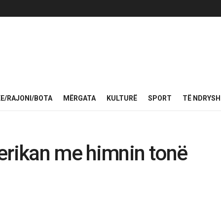
KE/RAJONI/BOTA
MËRGATA
KULTURË
SPORT
TË NDRYS
erikan me himnin tonë