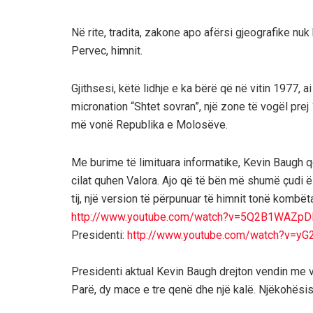
Në rite, tradita, zakone apo afërsi gjeografike n
Pervec, himnit.
Gjithsesi, këtë lidhje e ka bërë që në vitin 1977, ai
micronation “Shtet sovran”, një zone të vogël prej 1
më vonë Republika e Molosëve.
Me burime të limituara informatike, Kevin Baugh 
cilat quhen Valora. Ajo që të bën më shumë çudi 
tij, një version të përpunuar të himnit tonë kombëta
http://www.youtube.com/watch?v=5Q2B1WAZp
Presidenti:
http://www.youtube.com/watch?v=
Presidenti aktual Kevin Baugh drejton vendin me 
Parë, dy mace e tre qenë dhe një kalë. Njëkohësis