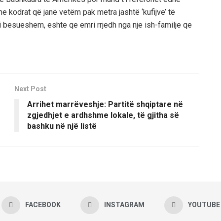
 me kodrat që janë vetëm pak metra jashtë ‘kufijve’ të
i besueshem, eshte qe emri rrjedh nga nje ish-familje qe
Next Post
Arrihet marrëveshje: Partitë shqiptare në
zgjedhjet e ardhshme lokale, të gjitha së
bashku në një listë
FACEBOOK
INSTAGRAM
YOUTUBE