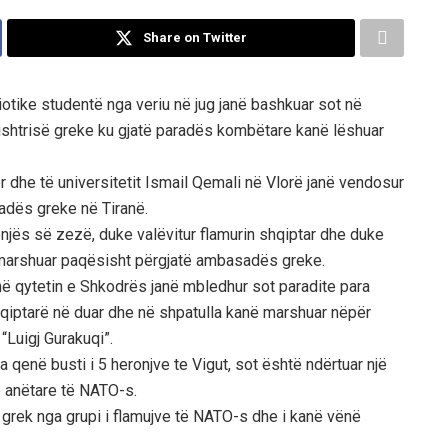
Share on Twitter
iotike studentë nga veriu në jug janë bashkuar sot në
 ushtrisë greke ku gjatë paradës kombëtare kanë lëshuar
r dhe të universitetit Ismail Qemali në Vlorë janë vendosur
adës greke në Tiranë.
jës së zezë, duke valëvitur flamurin shqiptar dhe duke
ë marshuar paqësisht përgjatë ambasadës greke.
i në qytetin e Shkodrës janë mbledhur sot paradite para
shqiptarë në duar dhe në shpatulla kanë marshuar nëpër
“Luigj Gurakuqi”.
r ka qenë busti i 5 heronjve te Vigut, sot është ndërtuar një
e anëtare të NATO-s.
 grek nga grupi i flamujve të NATO-s dhe i kanë vënë