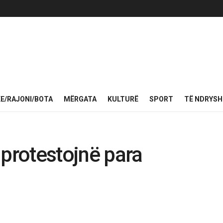
KE/RAJONI/BOTA
MËRGATA
KULTURË
SPORT
TË NDRYS
 protestojnë para