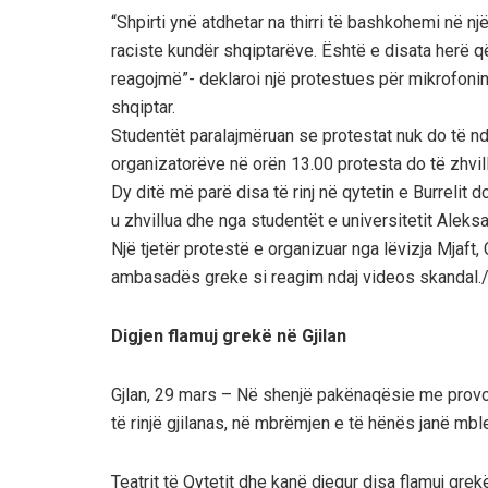
“Shpirti ynë atdhetar na thirri të bashkohemi në nj
raciste kundër shqiptarëve. Është e disata herë q
reagojmë”- deklaroi një protestues për mikrofoni
shqiptar.
Studentët paralajmëruan se protestat nuk do të nd
organizatorëve në orën 13.00 protesta do të zhvi
Dy ditë më parë disa të rinj në qytetin e Burrelit d
u zhvillua dhe nga studentët e universitetit Aleks
Një tjetër protestë e organizuar nga lëvizja Mjaft
ambasadës greke si reagim ndaj videos skandal
Digjen flamuj grekë në Gjilan
Gjlan, 29 mars – Në shenjë pakënaqësie me provok
të rinjë gjilanas, në mbrëmjen e të hënës janë mbl
Teatrit të Qytetit dhe kanë djegur disa flamuj grek