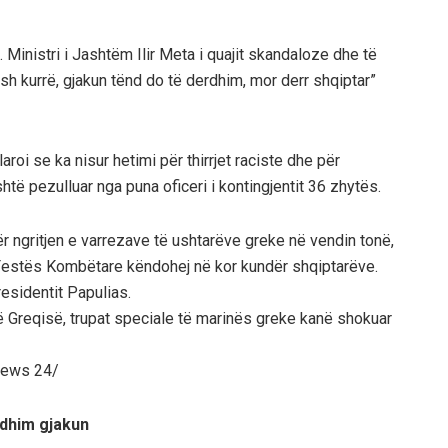
 Ministri i Jashtëm Ilir Meta i quajit skandaloze dhe të
sh kurrë, gjakun tënd do të derdhim, mor derr shqiptar”
aroi se ka nisur hetimi për thirrjet raciste dhe për
të pezulluar nga puna oficeri i kontingjentit 36 zhytës.
për ngritjen e varrezave të ushtarëve greke në vendin tonë,
 Festës Kombëtare këndohej në kor kundër shqiptarëve.
esidentit Papulias.
ë Greqisë, trupat speciale të marinës greke kanë shokuar
/News 24/
rdhim gjakun