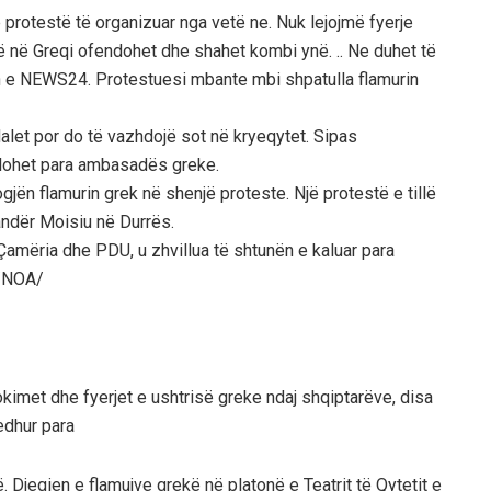
ë protestë të organizuar nga vetë ne. Nuk lejojmë fyerje
ë në Greqi ofendohet dhe shahet kombi ynë. .. Ne duhet të
n e NEWS24. Protestuesi mbante mbi shpatulla flamurin
alet por do të vazhdojë sot në kryeqytet. Sipas
llohet para ambasadës greke.
ogjën flamurin grek në shenjë proteste. Një protestë e tillë
andër Moisiu në Durrës.
, Çamëria dhe PDU, u zhvillua të shtunën e kaluar para
./NOA/
imet dhe fyerjet e ushtrisë greke ndaj shqiptarëve, disa
edhur para
ë. Djegien e flamujve grekë në platonë e Teatrit të Qytetit e