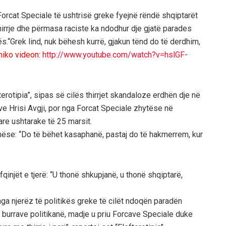
rcat Speciale të ushtrisë greke fyejnë rëndë shqiptarët
hirrje dhe përmasa raciste ka ndodhur dje gjatë parades
.“Grek lind, nuk bëhesh kurrë, gjakun tënd do të derdhim,
hiko videon
:
http://www.youtube.com/watch?v=hslGF-
rotipia”, sipas së cilës thirrjet skandaloze erdhën dje në
e Hrisi Avgji, por nga Forcat Speciale zhytëse në
are ushtarake të 25 marsit.
hëse: “Do të bëhet kasaphanë, pastaj do të hakmerrem, kur
fqinjët e tjerë: “U thonë shkupjanë, u thonë shqiptarë,
nga njerëz të politikës greke të cilët ndoqën paradën
 burrave politikanë, madje u priu Forcave Speciale duke