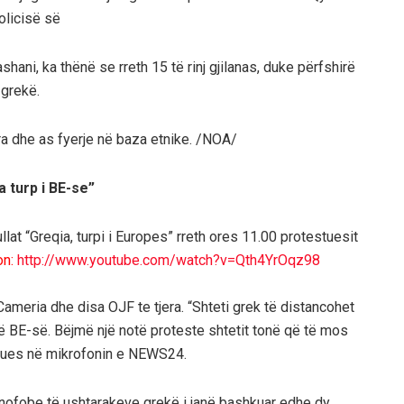
olicisë së
shani, ka thënë se rreth 15 të rinj gjilanas, duke përfshirë
 grekë.
era dhe as fyerje në baza etnike. /NOA/
 turp i BE-se”
lat “Greqia, turpi i Europes” rreth ores 11.00 protestuesit
on:
http://www.youtube.com/watch?v=Qth4YrOqz98
Cameria dhe disa OJF te tjera. “Shteti grek të distancohet
të BE-së. Bëjmë një notë proteste shtetit tonë që të mos
estues në mikrofonin e NEWS24.
nofobe të ushtarakeve grekë i janë bashkuar edhe dy