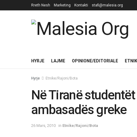
Rreth Nesh
Marketing
Kontakti
stafi@malesia.org
HYRJE
LAJME
OPINIONE/EDITORIALE
ETNI
Hyrje
Etnike/Rajoni/Bota
Në Tiranë studentët
ambasadës greke
26 Mars, 2010
in
Etnike/Rajoni/Bota