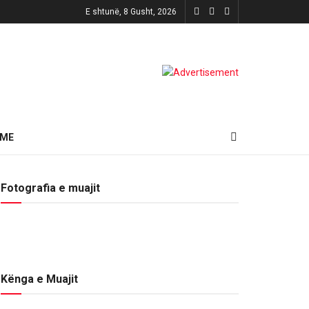
E shtunë, 8 Gusht, 2026
HME
Fotografia e muajit
Kënga e Muajit