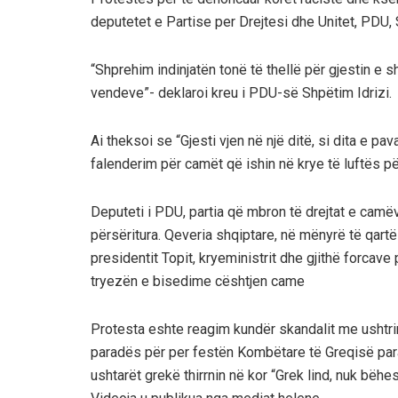
deputetet e Partise per Drejtesi dhe Unitet, PDU, 
“Shprehim indinjatën tonë të thellë për gjestin e 
vendeve”- deklaroi kreu i PDU-së Shpëtim Idrizi.
Ai theksoi se “Gjesti vjen në një ditë, si dita e p
falenderim për camët që ishin në krye të luftës p
Deputeti i PDU, partia që mbron të drejtat e camëv
përsëritura. Qeveria shqiptare, në mënyrë të qart
presidentit Topit, kryeministrit dhe gjithë forcave 
tryezën e bisedime cështjen came
Protesta eshte reagim kundër skandalit me ushtrinë
paradës për per festën Kombëtare të Greqisë par
ushtarët grekë thirrnin në kor “Grek lind, nuk bëhe