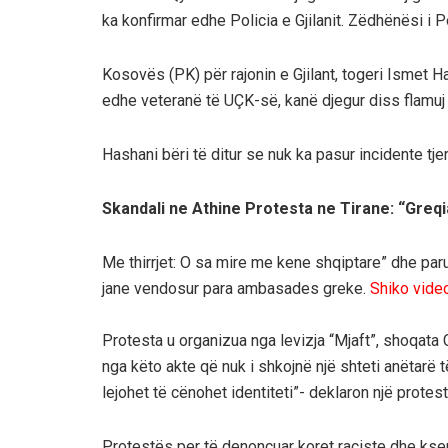
ka konfirmar edhe Policia e Gjilanit. Zëdhënësi i P
Kosovës (PK) për rajonin e Gjilant, togeri Ismet Ha
edhe veteranë të UÇK-së, kanë djegur diss flamuj
Hashani bëri të ditur se nuk ka pasur incidente tj
Skandali ne Athine Protesta ne Tirane: “Greqia
Me thirrjet: O sa mire me kene shqiptare” dhe parul
jane vendosur para ambasades greke.
Shiko vide
Protesta u organizua nga levizja “Mjaft”, shoqata 
nga këto akte që nuk i shkojnë një shteti anëtarë 
lejohet të cënohet identiteti”- deklaron një prot
Protestës per të denoncuar koret raciste dhe kse