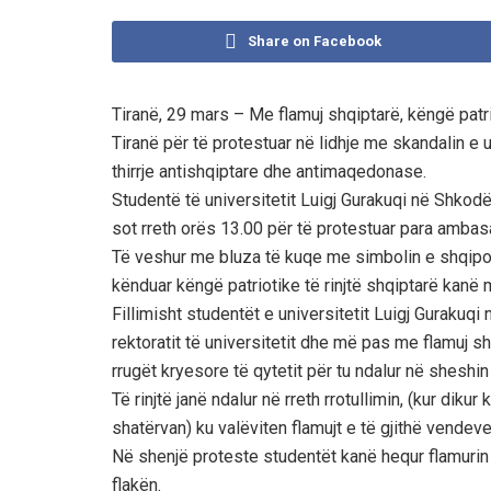
Share on Facebook
Tiranë, 29 mars – Me flamuj shqiptarë, këngë patr
Tiranë për të protestuar në lidhje me skandalin e
thirrje antishqiptare dhe antimaqedonase.
Studentë të universitetit Luigj Gurakuqi në Shkodë
sot rreth orës 13.00 për të protestuar para ambas
Të veshur me bluza të kuqe me simbolin e shqipon
kënduar këngë patriotike të rinjtë shqiptarë kan
Fillimisht studentët e universitetit Luigj Gurakuq
rektoratit të universitetit dhe më pas me flamuj 
rrugët kryesore të qytetit për tu ndalur në sheshin 
Të rinjtë janë ndalur në rreth rrotullimin, (kur diku
shatërvan) ku valëviten flamujt e të gjithë vendev
Në shenjë proteste studentët kanë hequr flamurin
flakën.