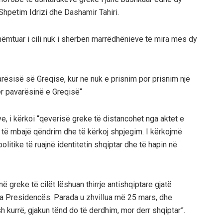
Shpetim Idrizi dhe Dashamir Tahiri.
shëmtuar i cili nuk i shërben marrëdhënieve të mira mes dy
avarësisë së Greqisë, kur ne nuk e prisnim por prisnim një
ër pavarësinë e Greqisë“
e, i kërkoi “qeverisë greke të distancohet nga aktet e
ë të mbajë qëndrim dhe të kërkoj shpjegim. I kërkojmë
politike të ruajnë identitetin shqiptar dhe të hapin në
 greke të cilët lëshuan thirrje antishqiptare gjatë
a Presidencës. Parada u zhvillua më 25 mars, dhe
sh kurrë, gjakun tënd do të derdhim, mor derr shqiptar”.