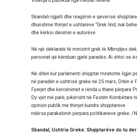
Videoja u publikua nga mediat helene.
Skandali ngjalli dhe reagimin e qeverisë shqiptare.
dhunshme thirrjet e ushtarëve “Grek lind, nuk bëhe
dhe kërkoi dënimin e autorëve.
Në një deklaratë të ministrit grek të Mbrojtjes dekl
personat që kënduan gjatë paradës. Ai shtoi se ësh
Në ditën kur parlamenti shqiptar miratonte ligjin 
në paradën e ushtrisë greke në 25 mars, Ditën e
Fyerjet dhe kërcënimet e rënda u thanë përpara Pr
Dy vjet më parë, pikërisht në Festën Kombëtare t
opinion publik me thirrjet kundra shqiptareve
ndërsa parakalonin perpara politikaneve greke. 
Skandal, Ushtria Greke: Shqiptarëve do tu de