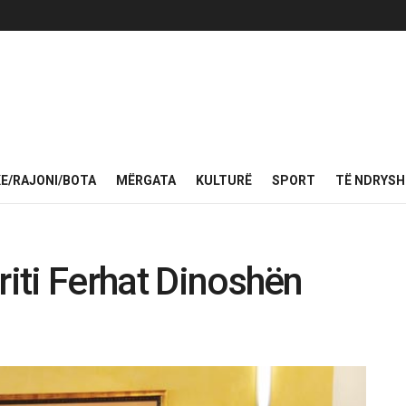
KE/RAJONI/BOTA
MËRGATA
KULTURË
SPORT
TË NDRYS
riti Ferhat Dinoshën