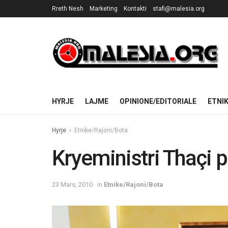
Rreth Nesh
Marketing
Kontakti
stafi@malesia.org
HYRJE
LAJME
OPINIONE/EDITORIALE
ETNI
Hyrje
Etnike/Rajoni/Bota
Kryeministri Thaçi p
23 Mars, 2010
in
Etnike/Rajoni/Bota