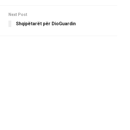
Next Post
Shqipëtarët për DioGuardin