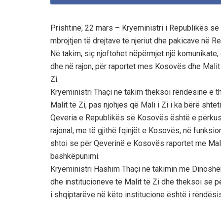
Prishtinë, 22 mars – Kryeministri i Republikës së
mbrojtjen të drejtave të njeriut dhe pakicave në Re
Në takim, siç njoftohet nëpërmjet një komunikate,
dhe në rajon, për raportet mes Kosovës dhe Malit t
Zi.
Kryeministri Thaçi në takim theksoi rëndësinë e 
Malit të Zi, pas njohjes që Mali i Zi i ka bërë shte
Qeveria e Republikës së Kosovës është e përkush
rajonal, me të gjithë fqinjët e Kosovës, në funksion
shtoi se për Qeverinë e Kosovës raportet me Mali
bashkëpunimi.
Kryeministri Hashim Thaçi në takimin me Dinoshën 
dhe institucioneve të Malit të Zi dhe theksoi se 
i shqiptarëve në këto institucione është i rëndës