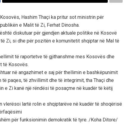
 Kosovës, Hashim Thaçi ka pritur sot ministrin për
publikën e Malit të Zi, Ferhat Dinosha.
 është diskutuar për gjendjen aktuale politike në Kosovë
ë Zi, si dhe për pozitën e komunitetit shqiptar në Mal të
thellimit të raportetve të gjithanshme mes Kosovës dhe
tit të Kosovës.
tuar në angazhimet e saj për thellimin e bashkëpunimit
 të paqes, të zhvillimit dhe të integrimit, tha Thaçi dhe
n e Zi kanë një rëndësi të posaçme në kuadër të këtij
vlerësoi lartë rolin e shqiptarëve në kuadër të shoqërisë
përfaqësimi
ishëm për funksionimin demokratik të tyre. /Koha Ditore/