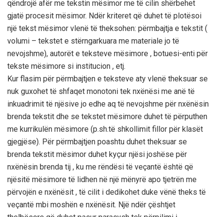
qëndrojë afër me tekstin mësimor me të cilin shërbehet
gjatë procesit mësimor. Ndër kriteret që duhet të plotësoi
një tekst mësimor vlenë të theksohen: përmbajtja e tekstit (
volumi – tekstet e stërngarkuara me materiale jo të
nevojshme), autorët e teksteve mësimore , botuesi-enti për
tekste mësimore si institucion , etj.
Kur flasim për përmbajtjen e teksteve aty vlenë theksuar se
nuk guxohet të shfaqet monotoni tek nxënësi me anë të
inkuadrimit të njësive jo edhe aq të nevojshme për nxënësin
brenda tekstit dhe se tekstet mësimore duhet të përputhen
me kurrikulën mësimore (p.sh.të shkollimit fillor për klasët
gjegjëse). Për përmbajtjen poashtu duhet theksuar se
brenda tekstit mësimor duhet kyçur njësi joshëse për
nxënësin brenda tij , ku me rëndësi të veçantë është që
njësitë mësimore të lidhen në një mënyrë apo tjetrën me
përvojën e nxënësit , të cilit i dedikohet duke vënë theks të
veçantë mbi moshën e nxënësit. Një ndër çështjet