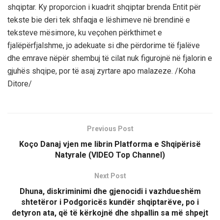
shqiptar. Ky proporcion i kuadrit shqiptar brenda Entit për
tekste bie deri tek shfaqja e lëshimeve në brendinë e
teksteve mësimore, ku veçohen përkthimet e
fjalëpërfjalshme, jo adekuate si dhe përdorime të fjalëve
dhe emrave nëpër shembuj të cilat nuk figurojnë në fjalorin e
gjuhës shqipe, por të asaj zyrtare apo malazeze. /Koha
Ditore/
Previous Post
Koço Danaj vjen me librin Platforma e Shqipërisë
Natyrale (VIDEO Top Channel)
Next Post
Dhuna, diskriminimi dhe gjenocidi i vazhdueshëm
shtetëror i Podgoricës kundër shqiptarëve, po i
detyron ata, që të kërkojnë dhe shpallin sa më shpejt