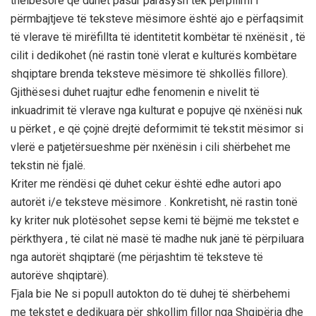
thelbësore që duhet pasur parasysh tek përpilimi i
përmbajtjeve të teksteve mësimore është ajo e përfaqsimit
të vlerave të mirëfillta të identitetit kombëtar të nxënësit , të
cilit i dedikohet (në rastin tonë vlerat e kulturës kombëtare
shqiptare brenda teksteve mësimore të shkollës fillore).
Gjithësesi duhet ruajtur edhe fenomenin e nivelit të
inkuadrimit të vlerave nga kulturat e popujve që nxënësi nuk
u përket , e që çojnë drejtë deformimit të tekstit mësimor si
vlerë e patjetërsueshme për nxënësin i cili shërbehet me
tekstin në fjalë.
Kriter me rëndësi që duhet cekur është edhe autori apo
autorët i/e teksteve mësimore . Konkretisht, në rastin tonë
ky kriter nuk plotësohet sepse kemi të bëjmë me tekstet e
përkthyera , të cilat në masë të madhe nuk janë të përpiluara
nga autorët shqiptarë (me përjashtim të teksteve të
autorëve shqiptarë).
Fjala bie Ne si popull autokton do të duhej të shërbehemi
me tekstet e dedikuara për shkollim fillor nga Shqipëria dhe