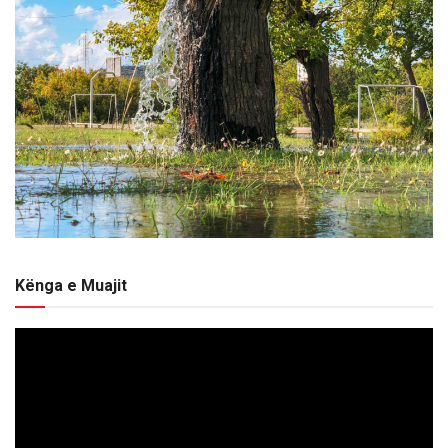
Kënga e Muajit