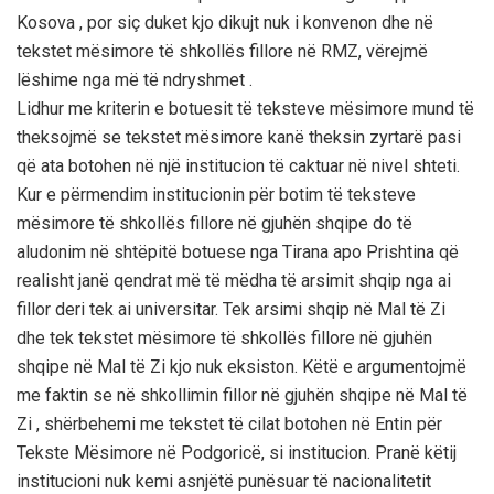
Kosova , por siç duket kjo dikujt nuk i konvenon dhe në
tekstet mësimore të shkollës fillore në RMZ, vërejmë
lëshime nga më të ndryshmet .
Lidhur me kriterin e botuesit të teksteve mësimore mund të
theksojmë se tekstet mësimore kanë theksin zyrtarë pasi
që ata botohen në një institucion të caktuar në nivel shteti.
Kur e përmendim institucionin për botim të teksteve
mësimore të shkollës fillore në gjuhën shqipe do të
aludonim në shtëpitë botuese nga Tirana apo Prishtina që
realisht janë qendrat më të mëdha të arsimit shqip nga ai
fillor deri tek ai universitar. Tek arsimi shqip në Mal të Zi
dhe tek tekstet mësimore të shkollës fillore në gjuhën
shqipe në Mal të Zi kjo nuk eksiston. Këtë e argumentojmë
me faktin se në shkollimin fillor në gjuhën shqipe në Mal të
Zi , shërbehemi me tekstet të cilat botohen në Entin për
Tekste Mësimore në Podgoricë, si institucion. Pranë këtij
institucioni nuk kemi asnjëtë punësuar të nacionalitetit