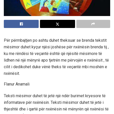
Për përmbajtjen po ashtu duhet theksuar se brenda tekstit
mësimor duhet kyçur njësi joshëse për nxënësin brenda tij ,
ku me rëndësi të veçantë është që njësitë mësimore të
lidhen në një mënyrë apo tjetrën me përvojën e nxënësit , të
cilit i dedikohet duke vënë theks të veçantë mbi moshën e
nxënësit.
Flanur Anamali
Teksti mësimor duhet të jetë një ndër burimet kryesore të
informatave për nxënësin. Teksti mësimor duhet të jetë i
thjeshtë dhe i qartë për nxënësin në mënyrën që nxënësi të