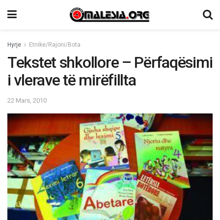
Hyrje
Etnike/Rajoni/Bota
Tekstet shkollore – Përfaqësimi
i vlerave të mirëfillta
22 Mars, 2010