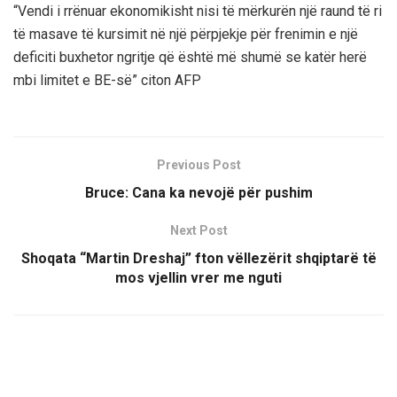
“Vendi i rrënuar ekonomikisht nisi të mërkurën një raund të ri
të masave të kursimit në një përpjekje për frenimin e një
deficiti buxhetor ngritje që është më shumë se katër herë
mbi limitet e BE-së” citon AFP
Previous Post
Bruce: Cana ka nevojë për pushim
Next Post
Shoqata “Martin Dreshaj” fton vëllezërit shqiptarë të
mos vjellin vrer me nguti