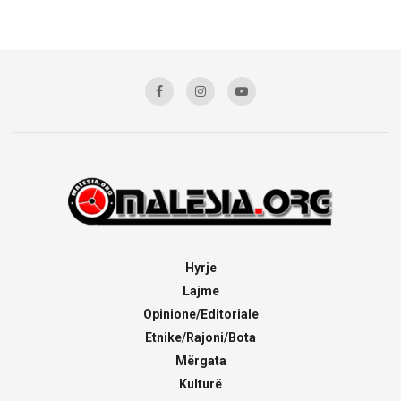
Hyrje
Lajme
Opinione/Editoriale
Etnike/Rajoni/Bota
Mërgata
Kulturë