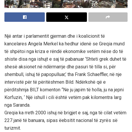
Një antar i parlamentit gjerman dhe i koalicionit të
kancelares Angela Merkel ka hedhur idenë se Greqia mund
të shpëtoi nga kriza e rëndë ekonomike vetëm nëse do të
shiste disa nga ishujt e saj të pabanuar ‘Shteti grek duhet të
shesë aksionet në ndërmarrje dhe pasuri të tilla si, për
shembull, ishuj të papopulluar,’ tha Frank Schaeffler, në nje
intervistë për të përitëshmen Bild. Ndërkohë që e
përditshmja BILT komenton “Ne ju japim të holla, ju na jepni
Korfuzin, ‘ Një ishull i cili është vetëm pak kilomentra larg
nga Saranda.
Greqia ka rreth 2000 ishuj në brigjet e saj, nga të cilat vetëm
227 janë të banuara, sipas ëebsitit nacional të zyrës së
turizmit.