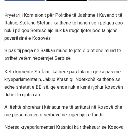
Kryetari i Komisionit për Politikë të Jashtme i Kuvendit të
Italisë, Stefano Stefani, ka thënë të hënën se i pëlqeu apo
nuk i pëlqeu Serbisë ajo nuk ka rrugë tjetër pos ta njohë
pavarësinë e Kosovës.
Sipas tij paqja në Ballkan mund të jetë e plot dhe mund të
arrihet vetëm nëpërmjet Serbisë.
Këto komente Stefani i ka bërë pas takimit që ka pas me
kryeparlamentarin, Jakup Krasniqi. Ndërkohë ka thënë se
edhe shtetet e BE-së, që ende nuk e kanë njohur Kosovën
duhet ta njohin atë.
Ai është shprehur i kënaqur me të arriturat në Kosovë dhe
me pjesëmarrjen e serbëve në zgjedhjet e fundit.
Ndërsa kryeparlamentari Krasniqi ka ritheksuar se Kosova