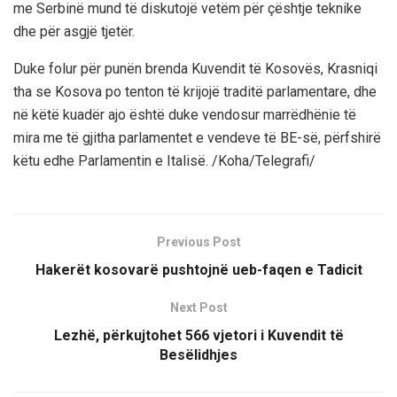
me Serbinë mund të diskutojë vetëm për çështje teknike
dhe për asgjë tjetër.
Duke folur për punën brenda Kuvendit të Kosovës, Krasniqi
tha se Kosova po tenton të krijojë traditë parlamentare, dhe
në këtë kuadër ajo është duke vendosur marrëdhënie të
mira me të gjitha parlamentet e vendeve të BE-së, përfshirë
këtu edhe Parlamentin e Italisë. /Koha/Telegrafi/
Previous Post
Hakerët kosovarë pushtojnë ueb-faqen e Tadicit
Next Post
Lezhë, përkujtohet 566 vjetori i Kuvendit të
Besëlidhjes