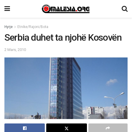
Hyrje
Etnike/Rajoni/Bota
Serbia duhet ta njohë Kosovën
2 Mars, 2010