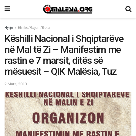
Hyrje
Etnike/Rajoni/Bota
Këshilli Nacional i Shqiptarëve
në Mal të Zi – Manifestim me
rastin e 7 marsit, ditës së
mësuesit – QIK Malësia, Tuz
2 Mars, 2010