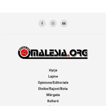
Hyrje
Lajme
Opinione/Editoriale
Etnike/Rajoni/Bota
Mërgata
Kulturë