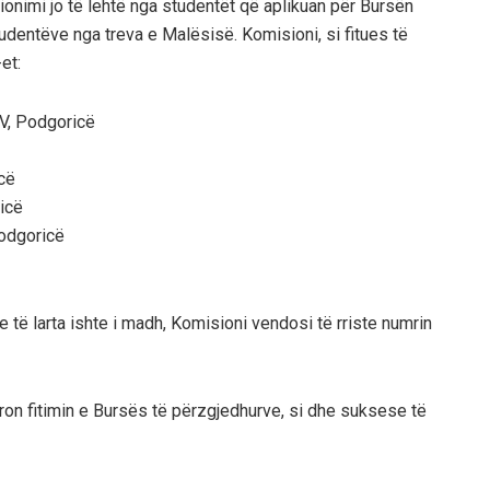
ionimi jo të lehtë nga studentët që aplikuan për Bursën
udentëve nga treva e Malësisë. Komisioni, si fitues të
et:
IV, Podgoricë
icë
ricë
 Podgoricë
 të larta ishte i madh, Komisioni vendosi të rriste numrin
ron fitimin e Bursës të përzgjedhurve, si dhe suksese të