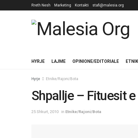
Rreth Nesh
Marketing
Kontakti
stafi@malesia.org
HYRJE
LAJME
OPINIONE/EDITORIALE
ETNI
Hyrje
Etnike/Rajoni/Bota
Shpallje – Fituesit
25 Shkurt, 2010
in
Etnike/Rajoni/Bota