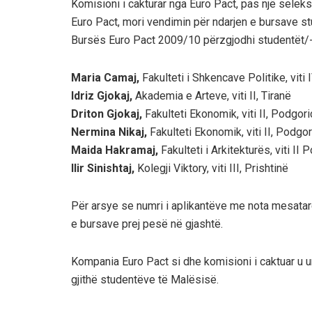
Komisioni i cakturar nga Euro Pact, pas një seleks
Euro Pact, mori vendimin për ndarjen e bursave st
Bursës Euro Pact 2009/10 përzgjodhi studentët/-
Maria Camaj,
Fakulteti i Shkencave Politike, viti 
Idriz Gjokaj,
Akademia e Arteve, viti II, Tiranë
Driton Gjokaj,
Fakulteti Ekonomik, viti II, Podgor
Nermina Nikaj,
Fakulteti Ekonomik, viti II, Podgo
Maida Hakramaj,
Fakulteti i Arkitekturës, viti II
Ilir Sinishtaj,
Kolegji Viktory, viti III, Prishtinë
Për arsye se numri i aplikantëve me nota mesatare
e bursave prej pesë në gjashtë.
Kompania Euro Pact si dhe komisioni i caktuar u u
gjithë studentëve të Malësisë.