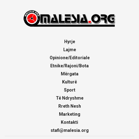
Hyrje
Lajme
Opinione/Editoriale
Etnike/Rajoni/Bota
Mërgata
Kulturë
Sport
Të Ndryshme
Rreth Nesh
Marketing
Kontakti
stafi@malesia.org