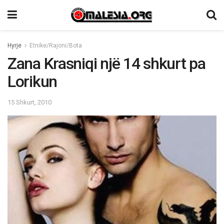
Hyrje
Etnike/Rajoni/Bota
Zana Krasniqi një 14 shkurt pa
Lorikun
15 Shkurt, 2010