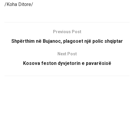
/Koha Ditore/
Previous Post
Shpërthim në Bujanoc, plagoset një polic shqiptar
Next Post
Kosova feston dyvjetorin e pavarësisë