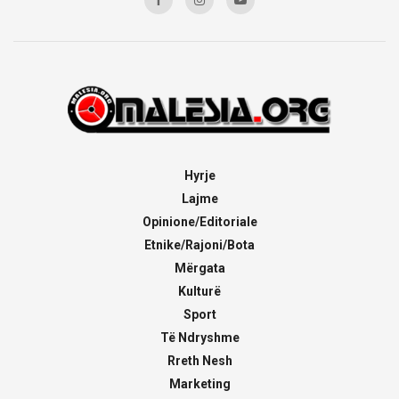
Hyrje
Lajme
Opinione/Editoriale
Etnike/Rajoni/Bota
Mërgata
Kulturë
Sport
Të Ndryshme
Rreth Nesh
Marketing