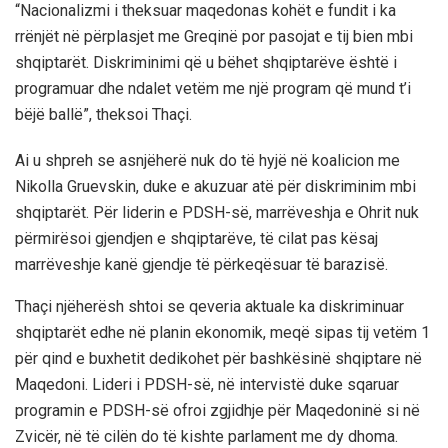
“Nacionalizmi i theksuar maqedonas kohët e fundit i ka
rrënjët në përplasjet me Greqinë por pasojat e tij bien mbi
shqiptarët. Diskriminimi që u bëhet shqiptarëve është i
programuar dhe ndalet vetëm me një program që mund t’i
bëjë ballë”, theksoi Thaçi.
Ai u shpreh se asnjëherë nuk do të hyjë në koalicion me
Nikolla Gruevskin, duke e akuzuar atë për diskriminim mbi
shqiptarët. Për liderin e PDSH-së, marrëveshja e Ohrit nuk
përmirësoi gjendjen e shqiptarëve, të cilat pas kësaj
marrëveshje kanë gjendje të përkeqësuar të barazisë.
Thaçi njëherësh shtoi se qeveria aktuale ka diskriminuar
shqiptarët edhe në planin ekonomik, meqë sipas tij vetëm 1
për qind e buxhetit dedikohet për bashkësinë shqiptare në
Maqedoni. Lideri i PDSH-së, në intervistë duke sqaruar
programin e PDSH-së ofroi zgjidhje për Maqedoninë si në
Zvicër, në të cilën do të kishte parlament me dy dhoma.