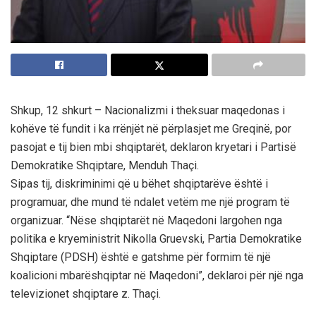
Shkup, 12 shkurt – Nacionalizmi i theksuar maqedonas i
kohëve të fundit i ka rrënjët në përplasjet me Greqinë, por
pasojat e tij bien mbi shqiptarët, deklaron kryetari i Partisë
Demokratike Shqiptare, Menduh Thaçi.
Sipas tij, diskriminimi që u bëhet shqiptarëve është i
programuar, dhe mund të ndalet vetëm me një program të
organizuar. “Nëse shqiptarët në Maqedoni largohen nga
politika e kryeministrit Nikolla Gruevski, Partia Demokratike
Shqiptare (PDSH) është e gatshme për formim të një
koalicioni mbarëshqiptar në Maqedoni”, deklaroi për një nga
televizionet shqiptare z. Thaçi.