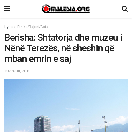
Hyrje
Etnike/Rajoni/Bota
Berisha: Shtatorja dhe muzeu i
Nënë Terezës, në sheshin që
mban emrin e saj
10 Shkurt, 2010