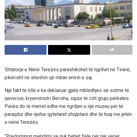
Shtatorja e Nënë Terezës parashikohet të ngrihet në Tiranë,
pikërisht në sheshin që mban emrin e saj.
Një fakt të tillë e ka deklaruar gjatë mbledhjes së sotme të
qeverisë, kryeministri Berisha, sipas të cilit grupi përkatës
Punës do të merret edhe me ngritjen e një muzeu për të
paraqitur dhe njohur qytetarët shqiptarë dhe të huaj me jetën
e nënë Terezës.
“Predominon mendimi se nuk bëhet fjalë për një vepër