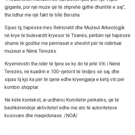
gjigante, por një muze që të shprehë gjithë dhuntitë e saj”,
tha lidhur me një fakt të tillë Berisha.
Sipas tij, hapësira mes Rektoratit dhe Muzeut Arkeologjik
në krye të bulevardit kryesor të Tiranës, përbën një hapësirë
shumë të goditur me përmasat e sheshit për të ndërtuar
muzeun e Nënë Terezës.
Kryeministri tha ndër të tjera se ky do të jetë Viti i Nënë
Terezës, në kuadrin e 100-vjetorit të lindjes së saj, dhe
sipas tij kjo ka për të qenë edhe kryengjarja e këtij viti për
kombin shqiptar.
Në këtë kontekst, ai urdhëroi Komitetin përkatës, që të
bashkërendojë aktivitetet edhe me ato të autoriteteve
kosovare dhe maqedonase. /NOA/