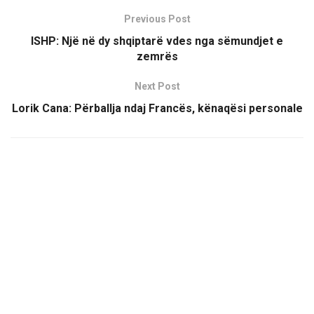
Previous Post
ISHP: Një në dy shqiptarë vdes nga sëmundjet e
zemrës
Next Post
Lorik Cana: Përballja ndaj Francës, kënaqësi personale