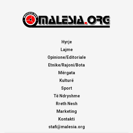
Hyrje
Lajme
Opinione/Editoriale
Etnike/Rajoni/Bota
Mërgata
Kulturë
Sport
Të Ndryshme
Rreth Nesh
Marketing
Kontakti
stafi@malesia.org