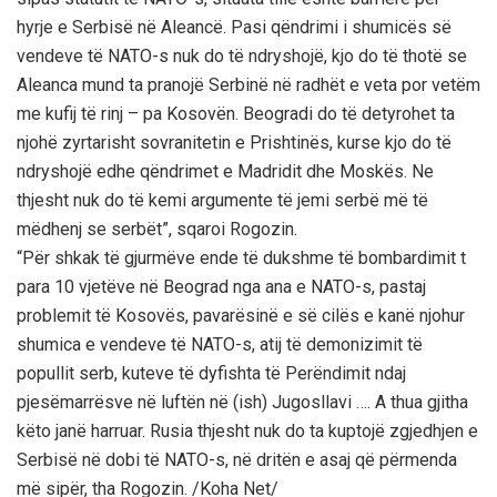
hyrje e Serbisë në Aleancë. Pasi qëndrimi i shumicës së
vendeve të NATO-s nuk do të ndryshojë, kjo do të thotë se
Aleanca mund ta pranojë Serbinë në radhët e veta por vetëm
me kufij të rinj – pa Kosovën. Beogradi do të detyrohet ta
njohë zyrtarisht sovranitetin e Prishtinës, kurse kjo do të
ndryshojë edhe qëndrimet e Madridit dhe Moskës. Ne
thjesht nuk do të kemi argumente të jemi serbë më të
mëdhenj se serbët”, sqaroi Rogozin.
“Për shkak të gjurmëve ende të dukshme të bombardimit t
para 10 vjetëve në Beograd nga ana e NATO-s, pastaj
problemit të Kosovës, pavarësinë e së cilës e kanë njohur
shumica e vendeve të NATO-s, atij të demonizimit të
popullit serb, kuteve të dyfishta të Perëndimit ndaj
pjesëmarrësve në luftën në (ish) Jugosllavi …. A thua gjitha
këto janë harruar. Rusia thjesht nuk do ta kuptojë zgjedhjen e
Serbisë në dobi të NATO-s, në dritën e asaj që përmenda
më sipër, tha Rogozin. /Koha Net/