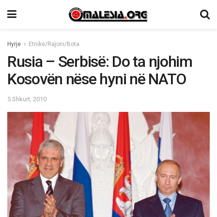
Hyrje
Etnike/Rajoni/Bota
Rusia – Serbisë: Do ta njohim
Kosovën nëse hyni në NATO
5 Shkurt, 2010