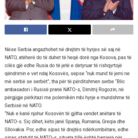
Nëse Serbia angazhohet në drejtim të hyrjes së saj në
NATO, atëherë do të duhet të heqë dorë nga Kosova, pas të
cilës gjë edhe Rusia do të jetë e detyruar të rishqyrtojë
qëndrimin e vet ndaj Kosovës, sepse “nuk mund të jemi ne
më serbë se serbët”, tha për të përditshmen serbe “Blic
ambasadori i Rusisë pranë NATO-s, Dimitrij Rogozin, në
përgjigje përkitazi me polemikën mbi hyrje e mundshme të
Serbisë në NATO.
“Nuk e kanë njohur Kosovën të gjitha vendet anëtare të
NATO-s. Siç dihet, këto janë Spanja, Rumania, Greqia dhe
Sllovakia. Por, edhe sipas të drejtës ndërkombëtare, edhe
sipas statutit të NATO-s, situata tillë është barrierë për