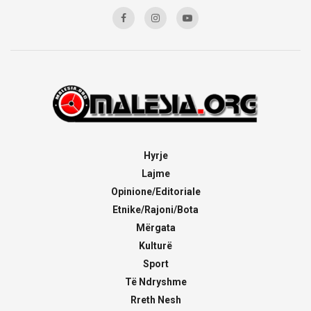
Hyrje
Lajme
Opinione/Editoriale
Etnike/Rajoni/Bota
Mërgata
Kulturë
Sport
Të Ndryshme
Rreth Nesh