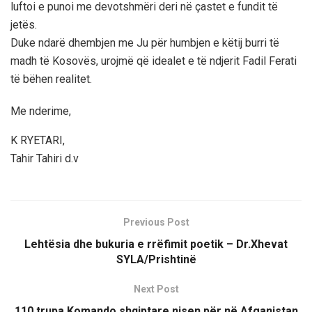
luftoi e punoi me devotshmëri deri në çastet e fundit të
jetës.
Duke ndarë dhembjen me Ju për humbjen e këtij burri të
madh të Kosovës, urojmë që idealet e të ndjerit Fadil Ferati
të bëhen realitet.
Me nderime,
K RYETARI,
Tahir Tahiri d.v
Previous Post
Lehtësia dhe bukuria e rrëfimit poetik – Dr.Xhevat
SYLA/Prishtinë
Next Post
110 trupa Komando shqiptare nisen për në Afganistan