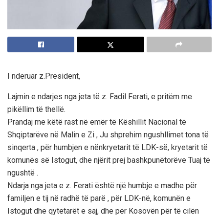
I nderuar z.President,
Lajmin e ndarjes nga jeta të z. Fadil Ferati, e pritëm me
pikëllim të thellë.
Prandaj me këtë rast në emër të Këshillit Nacional të
Shqiptarëve në Malin e Zi , Ju shprehim ngushllimet tona të
sinqerta , për humbjen e nënkryetarit të LDK-së, kryetarit të
komunës së Istogut, dhe njërit prej bashkpunëtorëve Tuaj të
ngushtë .
Ndarja nga jeta e z. Ferati është një humbje e madhe për
familjen e tij në radhë të parë , për LDK-në, komunën e
Istogut dhe qytetarët e saj, dhe për Kosovën për të cilën