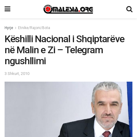
Hyrje
Etnike/Rajoni/Bota
Këshilli Nacional i Shqiptarëve
në Malin e Zi – Telegram
ngushllimi
3 Shkurt, 2010