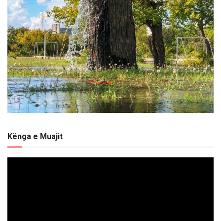
Kënga e Muajit